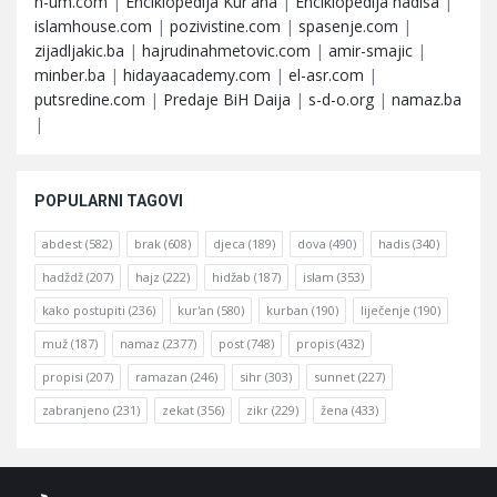
n-um.com
|
Enciklopedija Kur'ana
|
Enciklopedija hadisa
|
islamhouse.com
|
pozivistine.com
|
spasenje.com
|
zijadljakic.ba
|
hajrudinahmetovic.com
|
amir-smajic
|
minber.ba
|
hidayaacademy.com
|
el-asr.com
|
putsredine.com
|
Predaje BiH Daija
|
s-d-o.org
|
namaz.ba
|
POPULARNI TAGOVI
abdest
(582)
brak
(608)
djeca
(189)
dova
(490)
hadis
(340)
hadždž
(207)
hajz
(222)
hidžab
(187)
islam
(353)
kako postupiti
(236)
kur'an
(580)
kurban
(190)
liječenje
(190)
muž
(187)
namaz
(2377)
post
(748)
propis
(432)
propisi
(207)
ramazan
(246)
sihr
(303)
sunnet
(227)
zabranjeno
(231)
zekat
(356)
zikr
(229)
žena
(433)