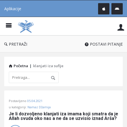
Aplikacije
Pit
Uč
®
PRETRAŽI
POSTAVI PITANJE
Početna
|
klanjati iza sufije
Pitaj
Postavljeno
05.04.2021
Učene
u kategoriji:
Namaz Džamija
®
Je li dozvoljeno klanjati iza imama koji smatra da je 
Allah svuda oko nas a ne da se uzvisio iznad Arša?
Latest