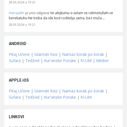
28.09.2024 u 19:23
mersadm
Ve alejkumu-s-selam ve rahmetullahi ve
je unio odgovor
berekatuhu Ne treba da ide kod roditelja sama, bez muža.…
28.09.2024 u 19:21
ANDROID
Pitaj Učene
|
Islamski Kviz
|
Namaz korak po korak
|
Sufara
|
Tedžvid
|
Kur'anske Poruke
|
N-UM
|
Minber
APPLE iOS
Pitaj Učene
|
Islamski Kviz
|
Namaz korak po korak
|
Sufara
|
Tedžvid
|
Kur'anske Poruke
|
N-UM
LINKOVI