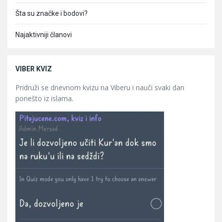
Šta su značke i bodovi?
Najaktivniji članovi
VIBER KVIZ
Pridruži se dnevnom kvizu na Viberu i nauči svaki dan
ponešto iz islama.