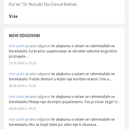
Kur'an.” Dr. Nurudin Ebu Davud Bektaš
Više
NOVI ODGOVORI
mersadm
Ve alejkumu-s-selam ve rahmetullahi ve
je unio odgovor
berekatuhu Za bračno savjetovanje se obratite nekome koga lično
poznajete.…
13.10.2024 u 15:25
mersadm
Ve alejkumu-s-selam ve rahmetullahi ve
je unio odgovor
berekatuhu Tražite tiknture u kojim nije korišten etanol. One u…
28.09.2024 u 19:26
mersadm
Ve alejkumu-s-selam ve rahmetullahi ve
je unio odgovor
berekatuhu Pitanje nije dovoljno pojašenjeno. Pas je čuvar čega? U…
28.09.2024 u 19:25
mersadm
Ve alejkumu-s-selam ve rahmetullahi ve
je unio odgovor
berekatuhu Ako se bojiš štete po sebe nije ti obaveza…