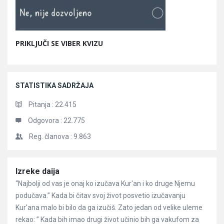
PRIKLJUČI SE VIBER KVIZU
STATISTIKA SADRŽAJA
Pitanja :
22.415
Odgovora :
22.775
Reg. članova :
9.863
Članci
Izreke daija
“Najbolji od vas je onaj ko izučava Kur'an i ko druge Njemu
podučava.” Kada bi čitav svoj život posvetio izučavanju
Kur'ana malo bi bilo da ga izučiš. Zato jedan od velike uleme
rekao: ” Kada bih imao drugi život učinio bih ga vakufom za