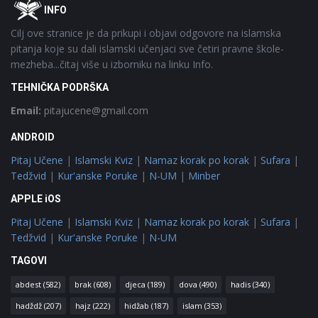
Footer
O
INFO
Cilj ove stranice je da prikupi i objavi odgovore na islamska
pitanja koje su dali islamski učenjaci sve četiri pravne škole-
mezheba...čitaj više u izborniku na linku Info.
TEHNIČKA PODRŠKA
Email:
pitajucene@gmail.com
ANDROID
Pitaj Učene
|
Islamski Kviz
|
Namaz korak po korak
|
Sufara
|
Tedžvid
|
Kur'anske Poruke
|
N-UM
|
Minber
APPLE iOS
Pitaj Učene
|
Islamski Kviz
|
Namaz korak po korak
|
Sufara
|
Tedžvid
|
Kur'anske Poruke
|
N-UM
TAGOVI
abdest
(582)
brak
(608)
djeca
(189)
dova
(490)
hadis
(340)
hadždž
(207)
hajz
(222)
hidžab
(187)
islam
(353)