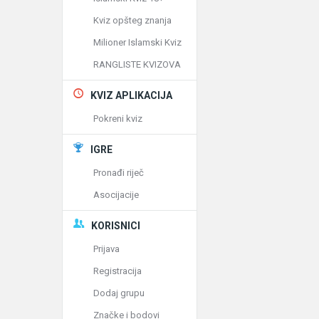
Kviz opšteg znanja
Milioner Islamski Kviz
RANGLISTE KVIZOVA
KVIZ APLIKACIJA
Pokreni kviz
IGRE
Pronađi riječ
Asocijacije
KORISNICI
Prijava
Registracija
Dodaj grupu
Značke i bodovi