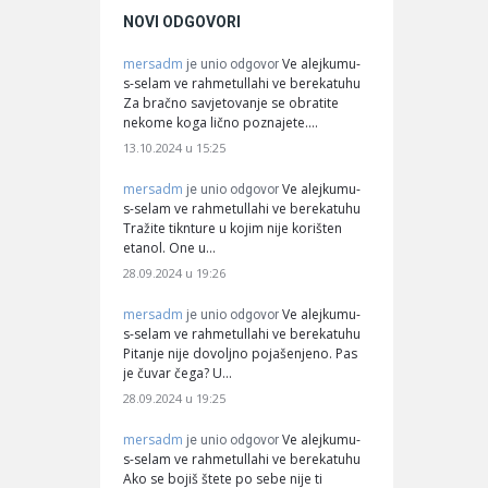
NOVI ODGOVORI
mersadm
Ve alejkumu-
je unio odgovor
s-selam ve rahmetullahi ve berekatuhu
Za bračno savjetovanje se obratite
nekome koga lično poznajete.…
13.10.2024 u 15:25
mersadm
Ve alejkumu-
je unio odgovor
s-selam ve rahmetullahi ve berekatuhu
Tražite tiknture u kojim nije korišten
etanol. One u…
28.09.2024 u 19:26
mersadm
Ve alejkumu-
je unio odgovor
s-selam ve rahmetullahi ve berekatuhu
Pitanje nije dovoljno pojašenjeno. Pas
je čuvar čega? U…
28.09.2024 u 19:25
mersadm
Ve alejkumu-
je unio odgovor
s-selam ve rahmetullahi ve berekatuhu
Ako se bojiš štete po sebe nije ti