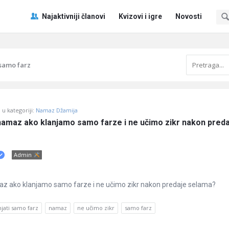
Pitaj
Pitaj
Najaktivniji članovi
Kvizovi i igre
Novosti
Učene
Učene
®
®
Navigacija
 samo farz
u kategoriji:
Namaz Džamija
 namaz ako klanjamo samo farze i ne učimo zikr nakon preda
Admin
maz ako klanjamo samo farze i ne učimo zikr nakon predaje selama?
njati samo farz
namaz
ne učimo zikr
samo farz