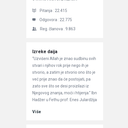
Pitanja :
22.415
Odgovora :
22.775
Reg. članova :
9.863
Članci
Izreke daija
“Uzvišeni Allah je znao sudbinu svih
stvari i njihov rok prije nego ih je
stvorio, a zatim je stvorio ono što je
već prije znao da će postojati, pa
zato sve što se desi proizilazi iz
Njegovog znanja, moći i htijenja.” Ibn
Hadžer u Fethu prof. Enes Julardžija
Više