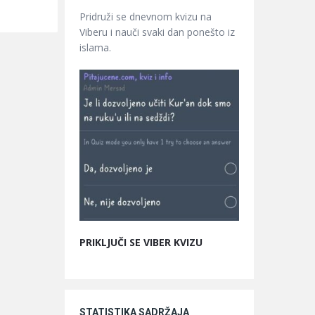
Pridruži se dnevnom kvizu na
Viberu i nauči svaki dan ponešto iz
islama.
PRIKLJUČI SE VIBER KVIZU
STATISTIKA SADRŽAJA