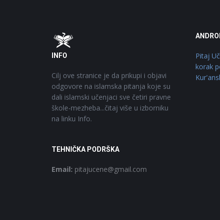
Footer
O
ANDRO
Pitaj U
INFO
korak p
Cilj ove stranice je da prikupi i objavi
Kur'ans
odgovore na islamska pitanja koje su
dali islamski učenjaci sve četiri pravne
škole-mezheba...čitaj više u izborniku
na linku Info.
TEHNIČKA PODRŠKA
Email:
pitajucene@gmail.com