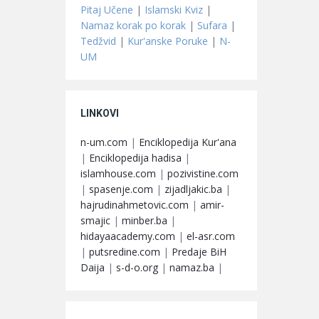
Pitaj Učene
|
Islamski Kviz
|
Namaz korak po korak
|
Sufara
|
Tedžvid
|
Kur'anske Poruke
|
N-
UM
LINKOVI
n-um.com
|
Enciklopedija Kur'ana
|
Enciklopedija hadisa
|
islamhouse.com
|
pozivistine.com
|
spasenje.com
|
zijadljakic.ba
|
hajrudinahmetovic.com
|
amir-
smajic
|
minber.ba
|
hidayaacademy.com
|
el-asr.com
|
putsredine.com
|
Predaje BiH
Daija
|
s-d-o.org
|
namaz.ba
|