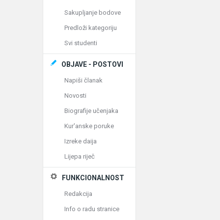
Sakupljanje bodove
Predloži kategoriju
Svi studenti
OBJAVE - POSTOVI
Napiši članak
Novosti
Biografije učenjaka
Kur'anske poruke
Izreke daija
Lijepa riječ
FUNKCIONALNOST
Redakcija
Info o radu stranice