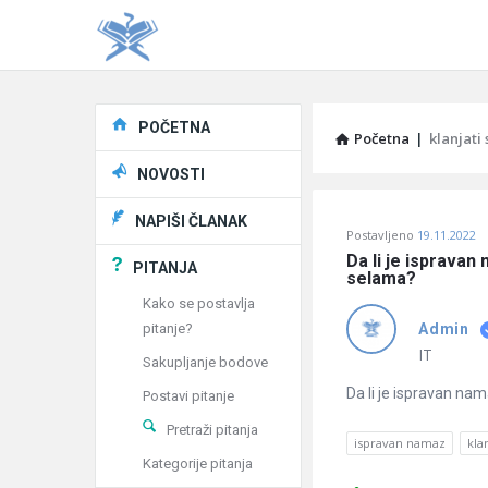
Explore
POČETNA
Početna
|
klanjati
NOVOSTI
Pitaj
NAPIŠI ČLANAK
Postavljeno
19.11.2022
Učene
Da li je ispravan
PITANJA
selama?
®
Kako se postavlja
pitanje?
Admin
Latest
IT
Sakupljanje bodove
Pitanja
Da li je ispravan na
Postavi pitanje
Pretraži pitanja
ispravan namaz
kla
Kategorije pitanja