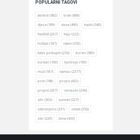
POPULARNI TAGOVI
abdest
(582)
brak
(608)
djeca
(189)
dova
(490)
hadis
(340)
hadždž
(207)
hajz
(222)
hidžab
(187)
islam
(353)
kako postupiti
(236)
kur'an
(580)
kurban
(190)
liječenje
(190)
muž
(187)
namaz
(2377)
post
(748)
propis
(432)
propisi
(207)
ramazan
(246)
sihr
(303)
sunnet
(227)
zabranjeno
(231)
zekat
(356)
zikr
(229)
žena
(433)