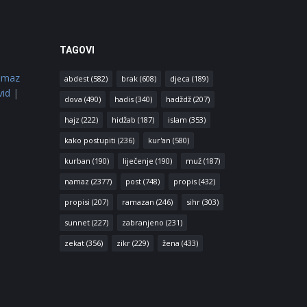
TAGOVI
amaz
abdest
(582)
brak
(608)
djeca
(189)
vid
|
dova
(490)
hadis
(340)
hadždž
(207)
hajz
(222)
hidžab
(187)
islam
(353)
kako postupiti
(236)
kur'an
(580)
kurban
(190)
liječenje
(190)
muž
(187)
namaz
(2377)
post
(748)
propis
(432)
propisi
(207)
ramazan
(246)
sihr
(303)
sunnet
(227)
zabranjeno
(231)
zekat
(356)
zikr
(229)
žena
(433)