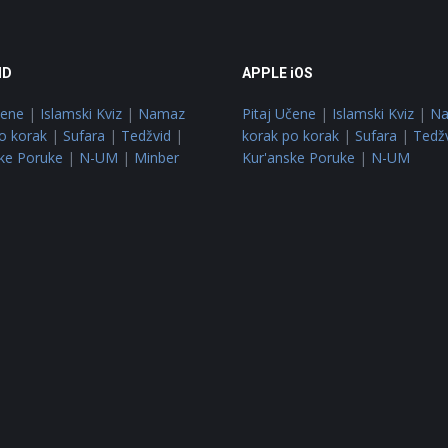
ID
APPLE iOS
čene
|
Islamski Kviz
|
Namaz
Pitaj Učene
|
Islamski Kviz
|
N
o korak
|
Sufara
|
Tedžvid
|
korak po korak
|
Sufara
|
Tedž
ke Poruke
|
N-UM
|
Minber
Kur'anske Poruke
|
N-UM