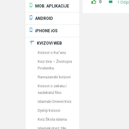
0
1 Odg
MOB. APLIKACIJE
ANDROID
iPHONE iOS
KVIZOVI WEB
Kvizovi o Kur'anu
Kviz Sira – Životopis
Poslanika
Ramazanski kvizovi
Kvizovi o zekatu i
sadekatul fitru
Islamski Dnevni Kviz
Dječiji kvizovi
Kviz Škola Islama
Islamski Kviz 18+