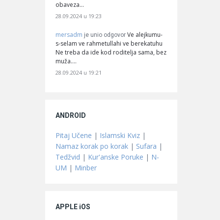
obaveza…
28.09.2024 u 19:23
mersadm
Ve alejkumu-
je unio odgovor
s-selam ve rahmetullahi ve berekatuhu
Ne treba da ide kod roditelja sama, bez
muža.…
28.09.2024 u 19:21
ANDROID
Pitaj Učene
|
Islamski Kviz
|
Namaz korak po korak
|
Sufara
|
Tedžvid
|
Kur'anske Poruke
|
N-
UM
|
Minber
APPLE iOS