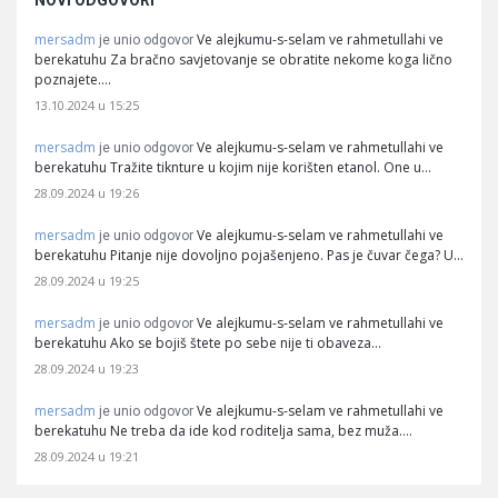
NOVI ODGOVORI
mersadm
Ve alejkumu-s-selam ve rahmetullahi ve
je unio odgovor
berekatuhu Za bračno savjetovanje se obratite nekome koga lično
poznajete.…
13.10.2024 u 15:25
mersadm
Ve alejkumu-s-selam ve rahmetullahi ve
je unio odgovor
berekatuhu Tražite tiknture u kojim nije korišten etanol. One u…
28.09.2024 u 19:26
mersadm
Ve alejkumu-s-selam ve rahmetullahi ve
je unio odgovor
berekatuhu Pitanje nije dovoljno pojašenjeno. Pas je čuvar čega? U…
28.09.2024 u 19:25
mersadm
Ve alejkumu-s-selam ve rahmetullahi ve
je unio odgovor
berekatuhu Ako se bojiš štete po sebe nije ti obaveza…
28.09.2024 u 19:23
mersadm
Ve alejkumu-s-selam ve rahmetullahi ve
je unio odgovor
berekatuhu Ne treba da ide kod roditelja sama, bez muža.…
28.09.2024 u 19:21