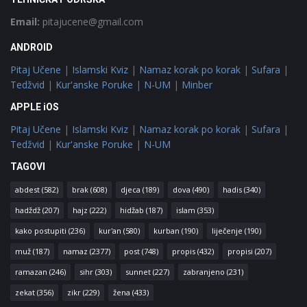
Email:
pitajucene@gmail.com
ANDROID
Pitaj Učene
|
Islamski Kviz
|
Namaz korak po korak
|
Sufara
|
Tedžvid
|
Kur'anske Poruke
|
N-UM
|
Minber
APPLE iOS
Pitaj Učene
|
Islamski Kviz
|
Namaz korak po korak
|
Sufara
|
Tedžvid
|
Kur'anske Poruke
|
N-UM
TAGOVI
abdest
(582)
brak
(608)
djeca
(189)
dova
(490)
hadis
(340)
hadždž
(207)
hajz
(222)
hidžab
(187)
islam
(353)
kako postupiti
(236)
kur'an
(580)
kurban
(190)
liječenje
(190)
muž
(187)
namaz
(2377)
post
(748)
propis
(432)
propisi
(207)
ramazan
(246)
sihr
(303)
sunnet
(227)
zabranjeno
(231)
zekat
(356)
zikr
(229)
žena
(433)