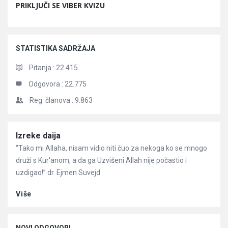
PRIKLJUČI SE VIBER KVIZU
STATISTIKA SADRŽAJA
Pitanja :
22.415
Odgovora :
22.775
Reg. članova :
9.863
Članci
Izreke daija
“Tako mi Allaha, nisam vidio niti čuo za nekoga ko se mnogo
druži s Kur'anom, a da ga Uzvišeni Allah nije počastio i
uzdigao!” dr. Ejmen Suvejd
Više