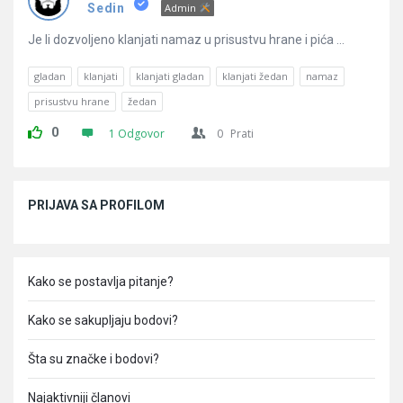
Pitanja
Sedin
Admin
Je li dozvoljeno klanjati namaz u prisustvu hrane i pića ...
gladan
klanjati
klanjati gladan
klanjati žedan
namaz
prisustvu hrane
žedan
0
1 Odgovor
0
Prati
Sidebar
PRIJAVA SA PROFILOM
Kako se postavlja pitanje?
Kako se sakupljaju bodovi?
Šta su značke i bodovi?
Najaktivniji članovi