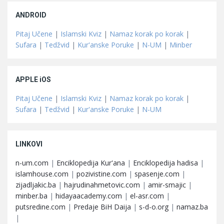
ANDROID
Pitaj Učene
|
Islamski Kviz
|
Namaz korak po korak
|
Sufara
|
Tedžvid
|
Kur'anske Poruke
|
N-UM
|
Minber
APPLE iOS
Pitaj Učene
|
Islamski Kviz
|
Namaz korak po korak
|
Sufara
|
Tedžvid
|
Kur'anske Poruke
|
N-UM
LINKOVI
n-um.com
|
Enciklopedija Kur'ana
|
Enciklopedija hadisa
|
islamhouse.com
|
pozivistine.com
|
spasenje.com
|
zijadljakic.ba
|
hajrudinahmetovic.com
|
amir-smajic
|
minber.ba
|
hidayaacademy.com
|
el-asr.com
|
putsredine.com
|
Predaje BiH Daija
|
s-d-o.org
|
namaz.ba
|