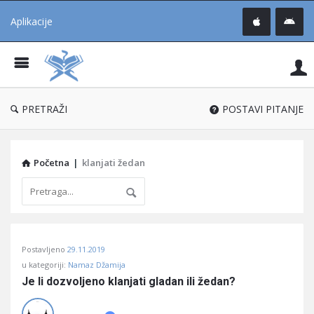
Aplikacije
Pit
Uč
®
PRETRAŽI
POSTAVI PITANJE
Početna
|
klanjati žedan
Pitaj
Postavljeno
29.11.2019
Učene
u kategoriji:
Namaz Džamija
®
Je li dozvoljeno klanjati gladan ili žedan?
Latest