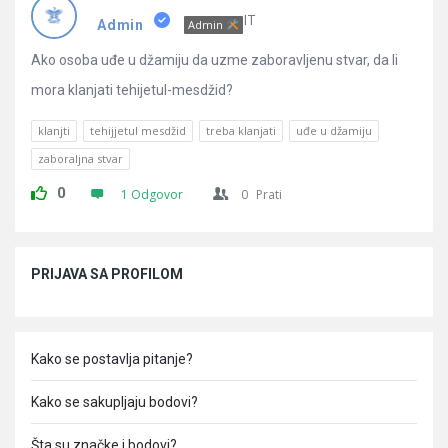
Pitanja
IT
Admin
Admin
Ako osoba uđe u džamiju da uzme zaboravljenu stvar, da li
mora klanjati tehijetul-mesdžid?
klanjti
tehijjetul mesdžid
treba klanjati
uđe u džamiju
zaboraljna stvar
0
1 Odgovor
0
Prati
Sidebar
PRIJAVA SA PROFILOM
Kako se postavlja pitanje?
Kako se sakupljaju bodovi?
Šta su značke i bodovi?