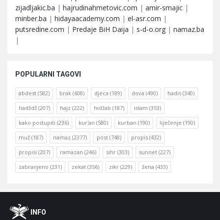
zijadljakic.ba
|
hajrudinahmetovic.com
|
amir-smajic
|
minber.ba
|
hidayaacademy.com
|
el-asr.com
|
putsredine.com
|
Predaje BiH Daija
|
s-d-o.org
|
namaz.ba
|
POPULARNI TAGOVI
abdest
(582)
brak
(608)
djeca
(189)
dova
(490)
hadis
(340)
hadždž
(207)
hajz
(222)
hidžab
(187)
islam
(353)
kako postupiti
(236)
kur'an
(580)
kurban
(190)
liječenje
(190)
muž
(187)
namaz
(2377)
post
(748)
propis
(432)
propisi
(207)
ramazan
(246)
sihr
(303)
sunnet
(227)
zabranjeno
(231)
zekat
(356)
zikr
(229)
žena
(433)
Footer
O
INFO