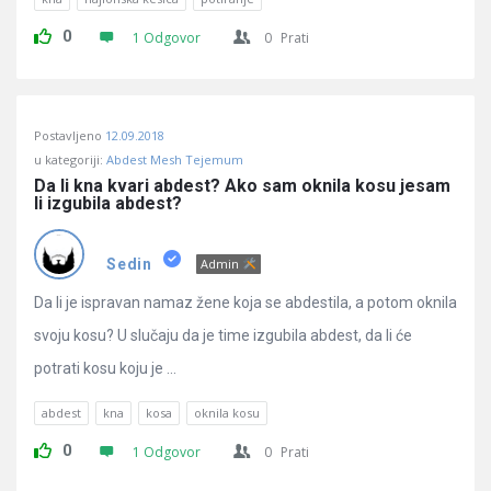
0
1 Odgovor
0
Prati
Postavljeno
12.09.2018
u kategoriji:
Abdest Mesh Tejemum
Da li kna kvari abdest? Ako sam oknila kosu jesam 
li izgubila abdest?
Sedin
Admin
Da li je ispravan namaz žene koja se abdestila, a potom oknila
svoju kosu? U slučaju da je time izgubila abdest, da li će
potrati kosu koju je ...
abdest
kna
kosa
oknila kosu
0
1 Odgovor
0
Prati