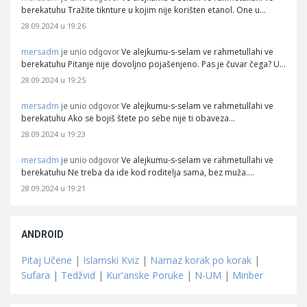
berekatuhu Tražite tiknture u kojim nije korišten etanol. One u…
28.09.2024 u 19:26
mersadm
Ve alejkumu-s-selam ve rahmetullahi ve
je unio odgovor
berekatuhu Pitanje nije dovoljno pojašenjeno. Pas je čuvar čega? U…
28.09.2024 u 19:25
mersadm
Ve alejkumu-s-selam ve rahmetullahi ve
je unio odgovor
berekatuhu Ako se bojiš štete po sebe nije ti obaveza…
28.09.2024 u 19:23
mersadm
Ve alejkumu-s-selam ve rahmetullahi ve
je unio odgovor
berekatuhu Ne treba da ide kod roditelja sama, bez muža.…
28.09.2024 u 19:21
ANDROID
Pitaj Učene
|
Islamski Kviz
|
Namaz korak po korak
|
Sufara
|
Tedžvid
|
Kur'anske Poruke
|
N-UM
|
Minber