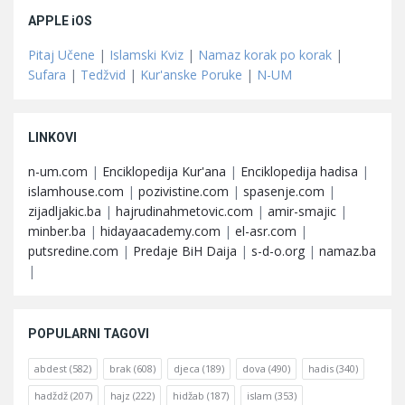
APPLE iOS
Pitaj Učene
|
Islamski Kviz
|
Namaz korak po korak
|
Sufara
|
Tedžvid
|
Kur'anske Poruke
|
N-UM
LINKOVI
n-um.com
|
Enciklopedija Kur'ana
|
Enciklopedija hadisa
|
islamhouse.com
|
pozivistine.com
|
spasenje.com
|
zijadljakic.ba
|
hajrudinahmetovic.com
|
amir-smajic
|
minber.ba
|
hidayaacademy.com
|
el-asr.com
|
putsredine.com
|
Predaje BiH Daija
|
s-d-o.org
|
namaz.ba
|
POPULARNI TAGOVI
abdest
(582)
brak
(608)
djeca
(189)
dova
(490)
hadis
(340)
hadždž
(207)
hajz
(222)
hidžab
(187)
islam
(353)