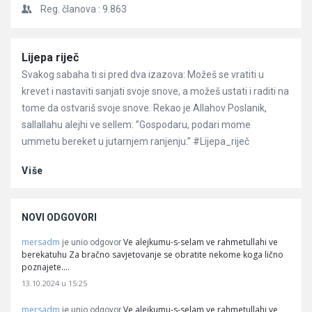
Reg. članova :
9.863
Članci
Lijepa riječ
Svakog sabaha ti si pred dva izazova: Možeš se vratiti u
krevet i nastaviti sanjati svoje snove, a možeš ustati i raditi na
tome da ostvariš svoje snove. Rekao je Allahov Poslanik,
sallallahu alejhi ve sellem: ”Gospodaru, podari mome
ummetu bereket u jutarnjem ranjenju.” #Lijepa_riječ
Više
NOVI ODGOVORI
mersadm
Ve alejkumu-s-selam ve rahmetullahi ve
je unio odgovor
berekatuhu Za bračno savjetovanje se obratite nekome koga lično
poznajete.…
13.10.2024 u 15:25
mersadm
Ve alejkumu-s-selam ve rahmetullahi ve
je unio odgovor