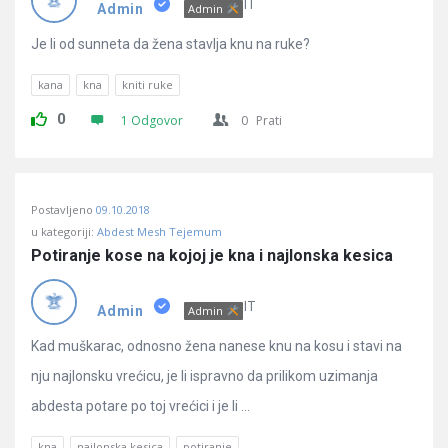
Pitanja
IT
Admin
Admin
Je li od sunneta da žena stavlja knu na ruke?
kana
kna
kniti ruke
0
1 Odgovor
0
Prati
Postavljeno
09.10.2018
u kategoriji:
Abdest Mesh Tejemum
Potiranje kose na kojoj je kna i najlonska kesica
IT
Admin
Admin
Kad muškarac, odnosno žena nanese knu na kosu i stavi na
nju najlonsku vrećicu, je li ispravno da prilikom uzimanja
abdesta potare po toj vrećici i je li ...
kna
najlonska kesica
potiranje