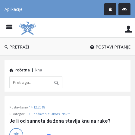
Aplikacije
Pit
Uč
®
PRETRAŽI
POSTAVI PITANJE
Početna
|
kna
Pitaj
Postavljeno
14.12.2018
Učene
u kategoriji:
Uljepšavanje Ukrasi Nakit
®
Je li od sunneta da žena stavlja knu na ruke?
Latest