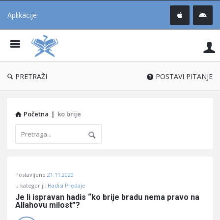
Aplikacije
Pit
Uč
®
PRETRAŽI
POSTAVI PITANJE
Početna
|
ko brije
Pitaj
Postavljeno
21.11.2020
Učene
u kategoriji:
Hadisi Predaje
®
Je li ispravan hadis “ko brije bradu nema pravo na 
Allahovu milost”?
Latest