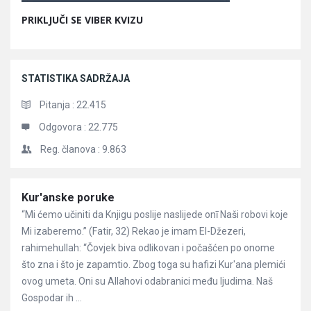
PRIKLJUČI SE VIBER KVIZU
STATISTIKA SADRŽAJA
Pitanja :
22.415
Odgovora :
22.775
Reg. članova :
9.863
Članci
Kur'anske poruke
“Mi ćemo učiniti da Knjigu poslije naslijede onī Naši robovi koje
Mi izaberemo.” (Fatir, 32) Rekao je imam El-Džezeri,
rahimehullah: “Čovjek biva odlikovan i počašćen po onome
što zna i što je zapamtio. Zbog toga su hafizi Kur'ana plemići
ovog umeta. Oni su Allahovi odabranici među ljudima. Naš
Gospodar ih ...