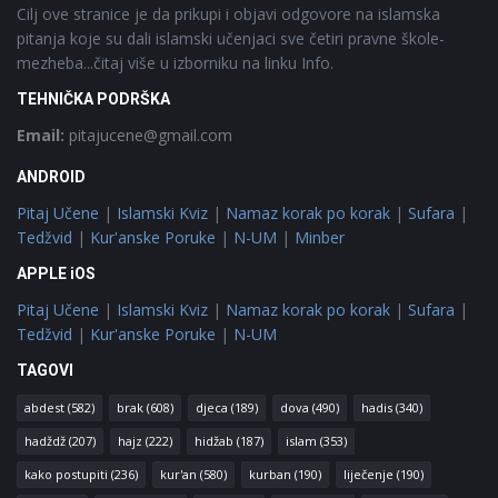
Cilj ove stranice je da prikupi i objavi odgovore na islamska
pitanja koje su dali islamski učenjaci sve četiri pravne škole-
mezheba...čitaj više u izborniku na linku Info.
TEHNIČKA PODRŠKA
Email:
pitajucene@gmail.com
ANDROID
Pitaj Učene
|
Islamski Kviz
|
Namaz korak po korak
|
Sufara
|
Tedžvid
|
Kur'anske Poruke
|
N-UM
|
Minber
APPLE iOS
Pitaj Učene
|
Islamski Kviz
|
Namaz korak po korak
|
Sufara
|
Tedžvid
|
Kur'anske Poruke
|
N-UM
TAGOVI
abdest
(582)
brak
(608)
djeca
(189)
dova
(490)
hadis
(340)
hadždž
(207)
hajz
(222)
hidžab
(187)
islam
(353)
kako postupiti
(236)
kur'an
(580)
kurban
(190)
liječenje
(190)