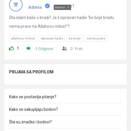
Pitanja
IT
Admin
Admin
Šta islam kaže o bradi? Je li ispravan hadis “ko brije bradu
nema pravo na Allahovu milost”?
allahovu milost
ispravan hadis
ko brije
nema pravo
1
1 Odgovor
0
Prati
Sidebar
PRIJAVA SA PROFILOM
Kako se postavlja pitanje?
Kako se sakupljaju bodovi?
Šta su značke i bodovi?