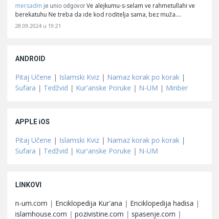
mersadm
Ve alejkumu-s-selam ve rahmetullahi ve
je unio odgovor
berekatuhu Ne treba da ide kod roditelja sama, bez muža.…
28.09.2024 u 19:21
ANDROID
Pitaj Učene
|
Islamski Kviz
|
Namaz korak po korak
|
Sufara
|
Tedžvid
|
Kur'anske Poruke
|
N-UM
|
Minber
APPLE iOS
Pitaj Učene
|
Islamski Kviz
|
Namaz korak po korak
|
Sufara
|
Tedžvid
|
Kur'anske Poruke
|
N-UM
LINKOVI
n-um.com
|
Enciklopedija Kur'ana
|
Enciklopedija hadisa
|
islamhouse.com
|
pozivistine.com
|
spasenje.com
|