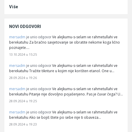
Više
NOVI ODGOVORI
mersadm
Ve alejkumu-s-selam ve rahmetullahi ve
je unio odgovor
berekatuhu Za bračno savjetovanje se obratite nekome koga lično
poznajete.…
13.10.2024 u 15:25
mersadm
Ve alejkumu-s-selam ve rahmetullahi ve
je unio odgovor
berekatuhu Tražite tiknture u kojim nije korišten etanol. One u…
28.09.2024 u 19:26
mersadm
Ve alejkumu-s-selam ve rahmetullahi ve
je unio odgovor
berekatuhu Pitanje nije dovoljno pojašenjeno. Pas je čuvar čega? U…
28.09.2024 u 19:25
mersadm
Ve alejkumu-s-selam ve rahmetullahi ve
je unio odgovor
berekatuhu Ako se bojiš štete po sebe nije ti obaveza…
28.09.2024 u 19:23