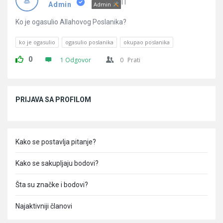
Pitanja
IT
Admin
Admin
Ko je ogasulio Allahovog Poslanika?
ko je ogasulio
ogasulio poslanika
okupao poslanika
0
1 Odgovor
0
Prati
Sidebar
PRIJAVA SA PROFILOM
Kako se postavlja pitanje?
Kako se sakupljaju bodovi?
Šta su značke i bodovi?
Najaktivniji članovi