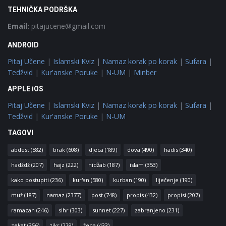
TEHNIČKA PODRŠKA
Email:
pitajucene@gmail.com
ANDROID
Pitaj Učene
|
Islamski Kviz
|
Namaz korak po korak
|
Sufara
|
Tedžvid
|
Kur'anske Poruke
|
N-UM
|
Minber
APPLE iOS
Pitaj Učene
|
Islamski Kviz
|
Namaz korak po korak
|
Sufara
|
Tedžvid
|
Kur'anske Poruke
|
N-UM
TAGOVI
abdest
(582)
brak
(608)
djeca
(189)
dova
(490)
hadis
(340)
hadždž
(207)
hajz
(222)
hidžab
(187)
islam
(353)
kako postupiti
(236)
kur'an
(580)
kurban
(190)
liječenje
(190)
muž
(187)
namaz
(2377)
post
(748)
propis
(432)
propisi
(207)
ramazan
(246)
sihr
(303)
sunnet
(227)
zabranjeno
(231)
zekat
(356)
zikr
(229)
žena
(433)