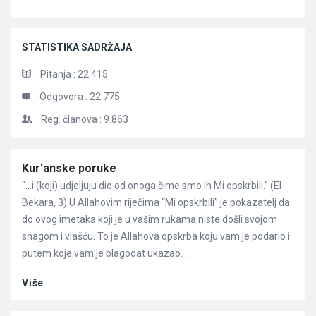
STATISTIKA SADRŽAJA
Pitanja :
22.415
Odgovora :
22.775
Reg. članova :
9.863
Članci
Kur'anske poruke
“…i (koji) udjeljuju dio od onoga čime smo ih Mi opskrbili.” (El-
Bekara, 3) U Allahovim riječima “Mi opskrbili” je pokazatelj da
do ovog imetaka koji je u vašim rukama niste došli svojom
snagom i vlašću. To je Allahova opskrba koju vam je podario i
putem koje vam je blagodat ukazao. ...
Više