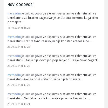
NOVI ODGOVORI
mersadm
Ve alejkumu-s-selam ve rahmetullahi ve
je unio odgovor
berekatuhu Za bračno savjetovanje se obratite nekome koga lično
poznajete.…
13.10.2024 u 15:25
mersadm
Ve alejkumu-s-selam ve rahmetullahi ve
je unio odgovor
berekatuhu Tražite tiknture u kojim nije korišten etanol. One u…
28.09.2024 u 19:26
mersadm
Ve alejkumu-s-selam ve rahmetullahi ve
je unio odgovor
berekatuhu Pitanje nije dovoljno pojašenjeno. Pas je čuvar čega? U…
28.09.2024 u 19:25
mersadm
Ve alejkumu-s-selam ve rahmetullahi ve
je unio odgovor
berekatuhu Ako se bojiš štete po sebe nije ti obaveza…
28.09.2024 u 19:23
mersadm
Ve alejkumu-s-selam ve rahmetullahi ve
je unio odgovor
berekatuhu Ne treba da ide kod roditelja sama, bez muža.…
28.09.2024 u 19:21