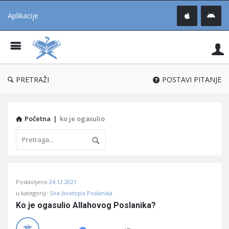
Aplikacije
Pit
Uč
®
PRETRAŽI
POSTAVI PITANJE
Početna
|
ko je ogasulio
Pitaj
Postavljeno
24.12.2021
Učene
u kategoriji:
Sira životopis Poslanika
®
Ko je ogasulio Allahovog Poslanika?
Latest