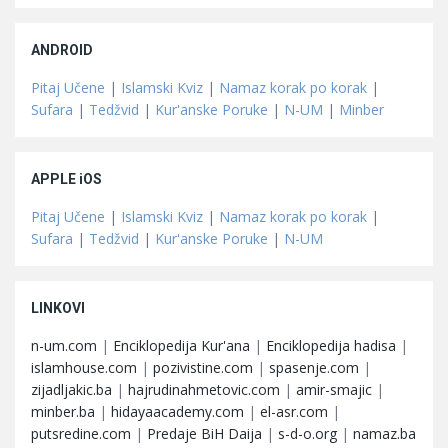
ANDROID
Pitaj Učene
|
Islamski Kviz
|
Namaz korak po korak
|
Sufara
|
Tedžvid
|
Kur'anske Poruke
|
N-UM
|
Minber
APPLE iOS
Pitaj Učene
|
Islamski Kviz
|
Namaz korak po korak
|
Sufara
|
Tedžvid
|
Kur'anske Poruke
|
N-UM
LINKOVI
n-um.com
|
Enciklopedija Kur'ana
|
Enciklopedija hadisa
|
islamhouse.com
|
pozivistine.com
|
spasenje.com
|
zijadljakic.ba
|
hajrudinahmetovic.com
|
amir-smajic
|
minber.ba
|
hidayaacademy.com
|
el-asr.com
|
putsredine.com
|
Predaje BiH Daija
|
s-d-o.org
|
namaz.ba