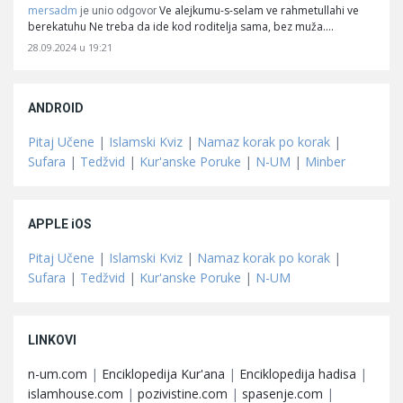
mersadm
Ve alejkumu-s-selam ve rahmetullahi ve
je unio odgovor
berekatuhu Ne treba da ide kod roditelja sama, bez muža.…
28.09.2024 u 19:21
ANDROID
Pitaj Učene
|
Islamski Kviz
|
Namaz korak po korak
|
Sufara
|
Tedžvid
|
Kur'anske Poruke
|
N-UM
|
Minber
APPLE iOS
Pitaj Učene
|
Islamski Kviz
|
Namaz korak po korak
|
Sufara
|
Tedžvid
|
Kur'anske Poruke
|
N-UM
LINKOVI
n-um.com
|
Enciklopedija Kur'ana
|
Enciklopedija hadisa
|
islamhouse.com
|
pozivistine.com
|
spasenje.com
|