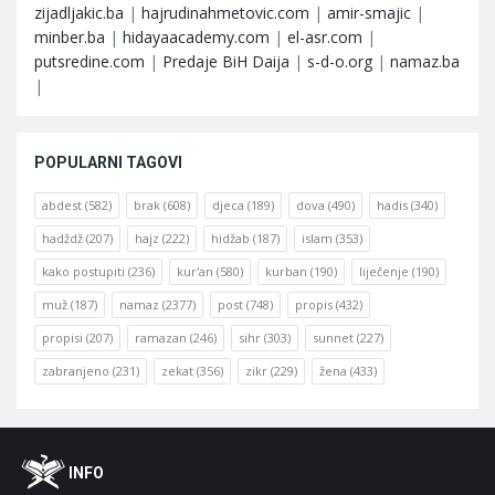
zijadljakic.ba
|
hajrudinahmetovic.com
|
amir-smajic
|
minber.ba
|
hidayaacademy.com
|
el-asr.com
|
putsredine.com
|
Predaje BiH Daija
|
s-d-o.org
|
namaz.ba
|
POPULARNI TAGOVI
abdest
(582)
brak
(608)
djeca
(189)
dova
(490)
hadis
(340)
hadždž
(207)
hajz
(222)
hidžab
(187)
islam
(353)
kako postupiti
(236)
kur'an
(580)
kurban
(190)
liječenje
(190)
muž
(187)
namaz
(2377)
post
(748)
propis
(432)
propisi
(207)
ramazan
(246)
sihr
(303)
sunnet
(227)
zabranjeno
(231)
zekat
(356)
zikr
(229)
žena
(433)
Footer
O
INFO