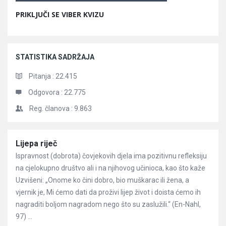
PRIKLJUČI SE VIBER KVIZU
STATISTIKA SADRŽAJA
Pitanja :
22.415
Odgovora :
22.775
Reg. članova :
9.863
Članci
Lijepa riječ
Ispravnost (dobrota) čovjekovih djela ima pozitivnu refleksiju
na cjelokupno društvo ali i na njihovog učinioca, kao što kaže
Uzvišeni: „Onome ko čini dobro, bio muškarac ili žena, a
vjernik je, Mi ćemo dati da proživi lijep život i doista ćemo ih
nagraditi boljom nagradom nego što su zaslužili.“ (En-Nahl,
97) ...