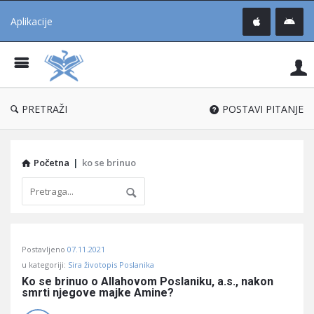
Aplikacije
Pit
Uč
®
PRETRAŽI
POSTAVI PITANJE
Početna
|
ko se brinuo
Pitaj
Postavljeno
07.11.2021
Učene
u kategoriji:
Sira životopis Poslanika
®
Ko se brinuo o Allahovom Poslaniku, a.s., nakon 
smrti njegove majke Amine?
Latest