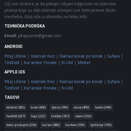
Cilj ove stranice je da prikupi i objavi odgovore na islamska
pitanja koje su dali islamski učenjaci sve četiri pravne škole-
mezheba...čitaj više u izborniku na linku Info.
TEHNIČKA PODRŠKA
Email:
pitajucene@gmail.com
ANDROID
Pitaj Učene
|
Islamski Kviz
|
Namaz korak po korak
|
Sufara
|
Tedžvid
|
Kur'anske Poruke
|
N-UM
|
Minber
APPLE iOS
Pitaj Učene
|
Islamski Kviz
|
Namaz korak po korak
|
Sufara
|
Tedžvid
|
Kur'anske Poruke
|
N-UM
TAGOVI
abdest
(582)
brak
(608)
djeca
(189)
dova
(490)
hadis
(340)
hadždž
(207)
hajz
(222)
hidžab
(187)
islam
(353)
kako postupiti
(236)
kur'an
(580)
kurban
(190)
liječenje
(190)