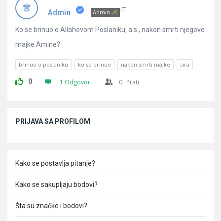
Pitanja
IT
Admin
Admin
Ko se brinuo o Allahovom Poslaniku, a.s., nakon smrti njegove
majke Amine?
brinuo o poslaniku
ko se brinuo
nakon smrti majke
sira
0
1 Odgovor
0
Prati
Sidebar
PRIJAVA SA PROFILOM
Kako se postavlja pitanje?
Kako se sakupljaju bodovi?
Šta su značke i bodovi?