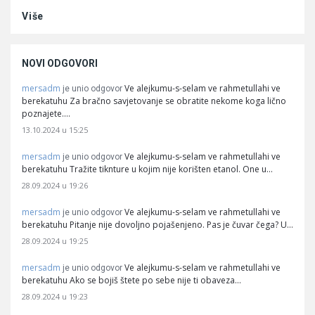
Više
NOVI ODGOVORI
mersadm
Ve alejkumu-s-selam ve rahmetullahi ve
je unio odgovor
berekatuhu Za bračno savjetovanje se obratite nekome koga lično
poznajete.…
13.10.2024 u 15:25
mersadm
Ve alejkumu-s-selam ve rahmetullahi ve
je unio odgovor
berekatuhu Tražite tiknture u kojim nije korišten etanol. One u…
28.09.2024 u 19:26
mersadm
Ve alejkumu-s-selam ve rahmetullahi ve
je unio odgovor
berekatuhu Pitanje nije dovoljno pojašenjeno. Pas je čuvar čega? U…
28.09.2024 u 19:25
mersadm
Ve alejkumu-s-selam ve rahmetullahi ve
je unio odgovor
berekatuhu Ako se bojiš štete po sebe nije ti obaveza…
28.09.2024 u 19:23