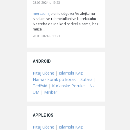
28.09.2024 u 19:23
mersadm
Ve alejkumu-
je unio odgovor
s-selam ve rahmetullahi ve berekatuhu
Ne treba da ide kod roditelja sama, bez
muža.…
28.09.2024 u 19:21
ANDROID
Pitaj Učene
|
Islamski Kviz
|
Namaz korak po korak
|
Sufara
|
Tedžvid
|
Kur'anske Poruke
|
N-
UM
|
Minber
APPLE iOS
Pitaj Učene
|
Islamski Kviz
|