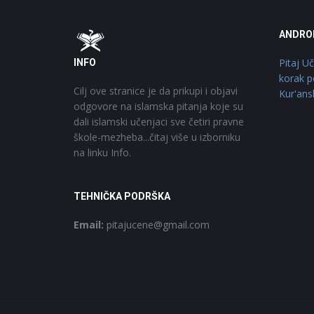
Footer
O
ANDRO
Pitaj U
INFO
korak p
Cilj ove stranice je da prikupi i objavi
Kur'ans
odgovore na islamska pitanja koje su
dali islamski učenjaci sve četiri pravne
škole-mezheba...čitaj više u izborniku
na linku Info.
TEHNIČKA PODRŠKA
Email:
pitajucene@gmail.com