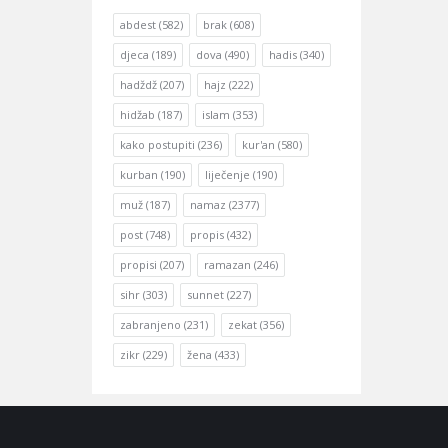
abdest
(582)
brak
(608)
djeca
(189)
dova
(490)
hadis
(340)
hadždž
(207)
hajz
(222)
hidžab
(187)
islam
(353)
kako postupiti
(236)
kur'an
(580)
kurban
(190)
liječenje
(190)
muž
(187)
namaz
(2377)
post
(748)
propis
(432)
propisi
(207)
ramazan
(246)
sihr
(303)
sunnet
(227)
zabranjeno
(231)
zekat
(356)
zikr
(229)
žena
(433)