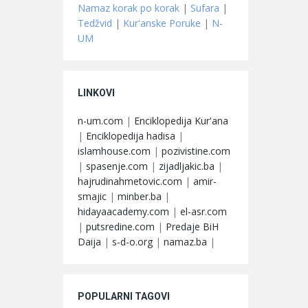
Namaz korak po korak
|
Sufara
|
Tedžvid
|
Kur'anske Poruke
|
N-
UM
LINKOVI
n-um.com
|
Enciklopedija Kur'ana
|
Enciklopedija hadisa
|
islamhouse.com
|
pozivistine.com
|
spasenje.com
|
zijadljakic.ba
|
hajrudinahmetovic.com
|
amir-
smajic
|
minber.ba
|
hidayaacademy.com
|
el-asr.com
|
putsredine.com
|
Predaje BiH
Daija
|
s-d-o.org
|
namaz.ba
|
POPULARNI TAGOVI