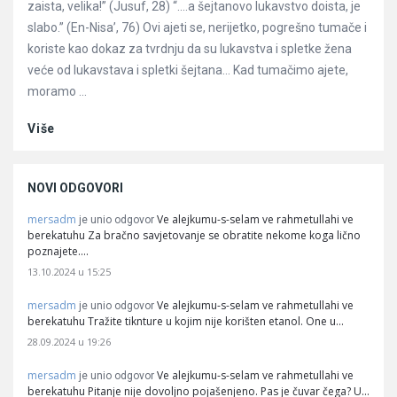
zaista, velika!” (Jusuf, 28) “….a šejtanovo lukavstvo doista, je
slabo.” (En-Nisa’, 76) Ovi ajeti se, nerijetko, pogrešno tumače i
koriste kao dokaz za tvrdnju da su lukavstva i spletke žena
veće od lukavstava i spletki šejtana… Kad tumačimo ajete,
moramo ...
Više
NOVI ODGOVORI
mersadm
Ve alejkumu-s-selam ve rahmetullahi ve
je unio odgovor
berekatuhu Za bračno savjetovanje se obratite nekome koga lično
poznajete.…
13.10.2024 u 15:25
mersadm
Ve alejkumu-s-selam ve rahmetullahi ve
je unio odgovor
berekatuhu Tražite tiknture u kojim nije korišten etanol. One u…
28.09.2024 u 19:26
mersadm
Ve alejkumu-s-selam ve rahmetullahi ve
je unio odgovor
berekatuhu Pitanje nije dovoljno pojašenjeno. Pas je čuvar čega? U…