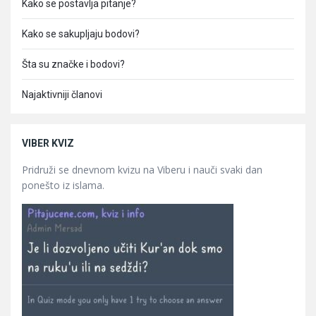
Kako se postavlja pitanje?
Kako se sakupljaju bodovi?
Šta su značke i bodovi?
Najaktivniji članovi
VIBER KVIZ
Pridruži se dnevnom kvizu na Viberu i nauči svaki dan
ponešto iz islama.