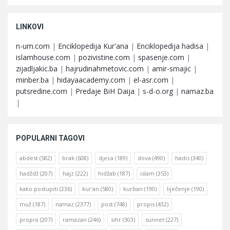
LINKOVI
n-um.com
|
Enciklopedija Kur'ana
|
Enciklopedija hadisa
|
islamhouse.com
|
pozivistine.com
|
spasenje.com
|
zijadljakic.ba
|
hajrudinahmetovic.com
|
amir-smajic
|
minber.ba
|
hidayaacademy.com
|
el-asr.com
|
putsredine.com
|
Predaje BiH Daija
|
s-d-o.org
|
namaz.ba
|
POPULARNI TAGOVI
abdest
(582)
brak
(608)
djeca
(189)
dova
(490)
hadis
(340)
hadždž
(207)
hajz
(222)
hidžab
(187)
islam
(353)
kako postupiti
(236)
kur'an
(580)
kurban
(190)
liječenje
(190)
muž
(187)
namaz
(2377)
post
(748)
propis
(432)
propisi
(207)
ramazan
(246)
sihr
(303)
sunnet
(227)