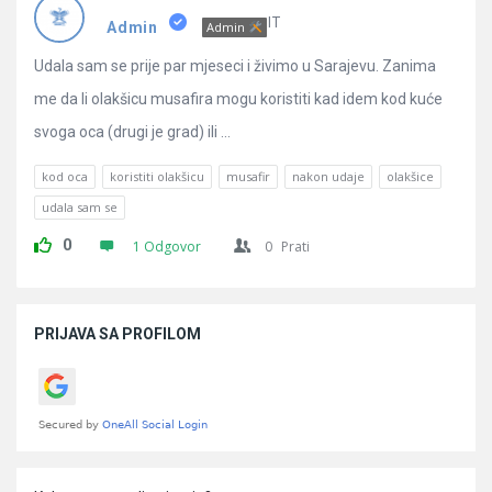
Pitanja
IT
Admin
Admin
Udala sam se prije par mjeseci i živimo u Sarajevu. Zanima
me da li olakšicu musafira mogu koristiti kad idem kod kuće
svoga oca (drugi je grad) ili ...
kod oca
koristiti olakšicu
musafir
nakon udaje
olakšice
udala sam se
0
1 Odgovor
0
Prati
Sidebar
PRIJAVA SA PROFILOM