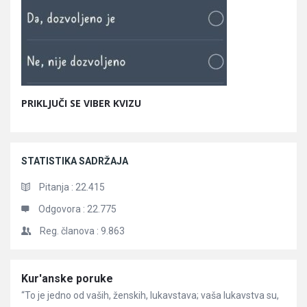
PRIKLJUČI SE VIBER KVIZU
STATISTIKA SADRŽAJA
Pitanja :
22.415
Odgovora :
22.775
Reg. članova :
9.863
Članci
Kur'anske poruke
“To je jedno od vaših, ženskih, lukavstava; vaša lukavstva su,