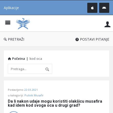
Aplikacije
Pit
Uč
®
PRETRAŽI
POSTAVI PITANJE
Početna
|
kod oca
Pitaj
Postavljeno
22.03.2021
Učene
u kategoriji:
Putnik Musafir
®
Da li nakon udaje mogu koristiti olakšicu musafira 
kad idem kod svoga oca u drugi grad?
Latest