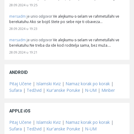
28.09.2024 u 19:25
mersadm
Ve alejkumu-s-selam ve rahmetullahi ve
je unio odgovor
berekatuhu Ako se bojiš štete po sebe nije ti obaveza…
28.09.2024 u 19:23
mersadm
Ve alejkumu-s-selam ve rahmetullahi ve
je unio odgovor
berekatuhu Ne treba da ide kod roditelja sama, bez muža.…
28.09.2024 u 19:21
ANDROID
Pitaj Učene
|
Islamski Kviz
|
Namaz korak po korak
|
Sufara
|
Tedžvid
|
Kur'anske Poruke
|
N-UM
|
Minber
APPLE iOS
Pitaj Učene
|
Islamski Kviz
|
Namaz korak po korak
|
Sufara
|
Tedžvid
|
Kur'anske Poruke
|
N-UM