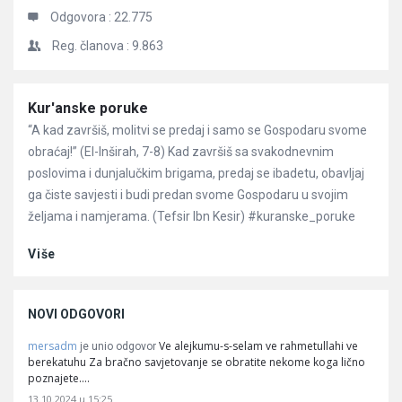
Odgovora :
22.775
Reg. članova :
9.863
Članci
Kur'anske poruke
“A kad završiš, molitvi se predaj i samo se Gospodaru svome
obraćaj!” (El-Inširah, 7-8) Kad završiš sa svakodnevnim
poslovima i dunjalučkim brigama, predaj se ibadetu, obavljaj
ga čiste savjesti i budi predan svome Gospodaru u svojim
željama i namjerama. (Tefsir Ibn Kesir) #kuranske_poruke
Više
NOVI ODGOVORI
mersadm
Ve alejkumu-s-selam ve rahmetullahi ve
je unio odgovor
berekatuhu Za bračno savjetovanje se obratite nekome koga lično
poznajete.…
13.10.2024 u 15:25