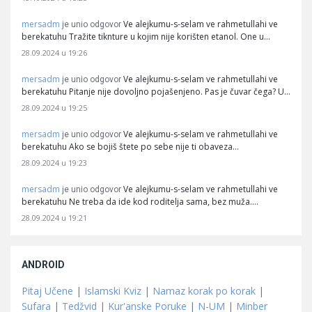
mersadm
Ve alejkumu-s-selam ve rahmetullahi ve
je unio odgovor
berekatuhu Tražite tiknture u kojim nije korišten etanol. One u…
28.09.2024 u 19:26
mersadm
Ve alejkumu-s-selam ve rahmetullahi ve
je unio odgovor
berekatuhu Pitanje nije dovoljno pojašenjeno. Pas je čuvar čega? U…
28.09.2024 u 19:25
mersadm
Ve alejkumu-s-selam ve rahmetullahi ve
je unio odgovor
berekatuhu Ako se bojiš štete po sebe nije ti obaveza…
28.09.2024 u 19:23
mersadm
Ve alejkumu-s-selam ve rahmetullahi ve
je unio odgovor
berekatuhu Ne treba da ide kod roditelja sama, bez muža.…
28.09.2024 u 19:21
ANDROID
Pitaj Učene
|
Islamski Kviz
|
Namaz korak po korak
|
Sufara
|
Tedžvid
|
Kur'anske Poruke
|
N-UM
|
Minber