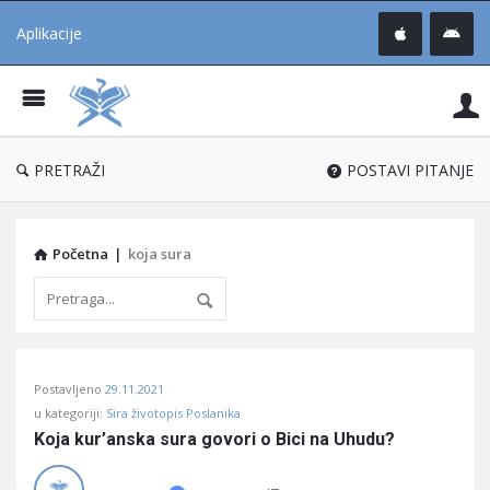
Aplikacije
Pit
Uč
®
PRETRAŽI
POSTAVI PITANJE
Početna
|
koja sura
Pitaj
Postavljeno
29.11.2021
Učene
u kategoriji:
Sira životopis Poslanika
®
Koja kur’anska sura govori o Bici na Uhudu?
Latest