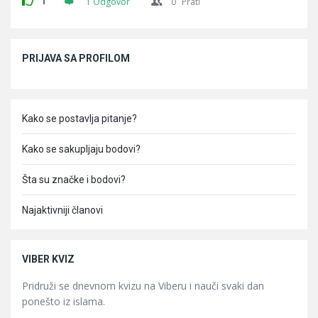
1
1 Odgovor
0
Prati
Sidebar
PRIJAVA SA PROFILOM
Kako se postavlja pitanje?
Kako se sakupljaju bodovi?
Šta su značke i bodovi?
Najaktivniji članovi
VIBER KVIZ
Pridruži se dnevnom kvizu na Viberu i nauči svaki dan
ponešto iz islama.