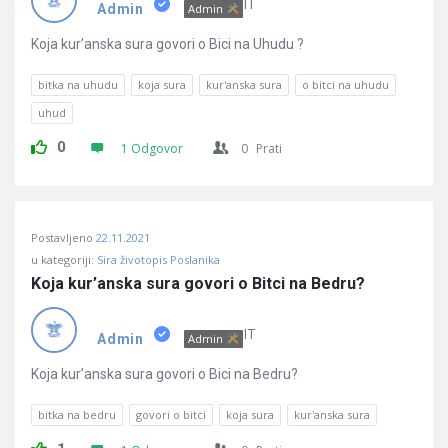
Pitanja
IT
Admin
Admin
Koja kur’anska sura govori o Bici na Uhudu ?
bitka na uhudu
koja sura
kur'anska sura
o bitci na uhudu
uhud
0
1 Odgovor
0
Prati
Postavljeno
22.11.2021
u kategoriji:
Sira životopis Poslanika
Koja kur’anska sura govori o Bitci na Bedru?
IT
Admin
Admin
Koja kur’anska sura govori o Bici na Bedru?
bitka na bedru
govori o bitci
koja sura
kur'anska sura