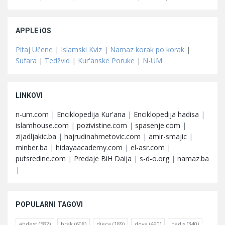
APPLE iOS
Pitaj Učene
|
Islamski Kviz
|
Namaz korak po korak
|
Sufara
|
Tedžvid
|
Kur'anske Poruke
|
N-UM
LINKOVI
n-um.com
|
Enciklopedija Kur'ana
|
Enciklopedija hadisa
|
islamhouse.com
|
pozivistine.com
|
spasenje.com
|
zijadljakic.ba
|
hajrudinahmetovic.com
|
amir-smajic
|
minber.ba
|
hidayaacademy.com
|
el-asr.com
|
putsredine.com
|
Predaje BiH Daija
|
s-d-o.org
|
namaz.ba
|
POPULARNI TAGOVI
abdest
(582)
brak
(608)
djeca
(189)
dova
(490)
hadis
(340)