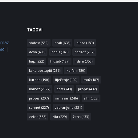
TAGOVI
amaz
abdest
(582)
brak
(608)
djeca
(189)
vid
|
dova
(490)
hadis
(340)
hadždž
(207)
hajz
(222)
hidžab
(187)
islam
(353)
kako postupiti
(236)
kur'an
(580)
kurban
(190)
liječenje
(190)
muž
(187)
namaz
(2377)
post
(748)
propis
(432)
propisi
(207)
ramazan
(246)
sihr
(303)
sunnet
(227)
zabranjeno
(231)
zekat
(356)
zikr
(229)
žena
(433)