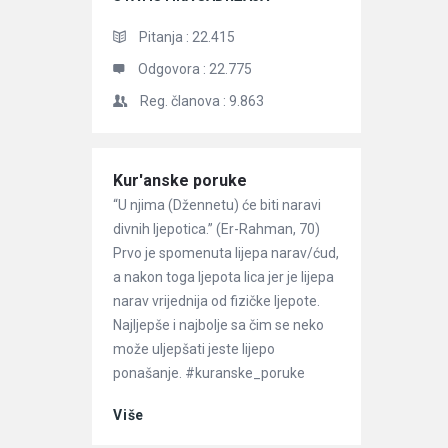
Pitanja :
22.415
Odgovora :
22.775
Reg. članova :
9.863
Članci
Kur'anske poruke
“U njima (Džennetu) će biti naravi
divnih ljepotica.” (Er-Rahman, 70)
Prvo je spomenuta lijepa narav/ćud,
a nakon toga ljepota lica jer je lijepa
narav vrijednija od fizičke ljepote.
Najljepše i najbolje sa čim se neko
može uljepšati jeste lijepo
ponašanje. #kuranske_poruke
Više