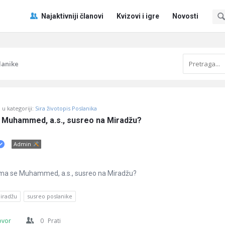
Pitaj
Pitaj
Najaktivniji članovi
Kvizovi i igre
Novosti
Učene
Učene
®
®
Navigacija
lanike
u kategoriji:
Sira životopis Poslanika
e Muhammed, a.s., susreo na Miradžu?
Admin
jima se Muhammed, a.s., susreo na Miradžu?
iradžu
susreo poslanike
ovor
0
Prati