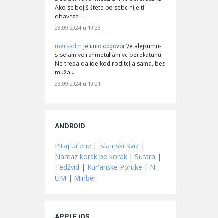
Ako se bojiš štete po sebe nije ti
obaveza…
28.09.2024 u 19:23
mersadm
Ve alejkumu-
je unio odgovor
s-selam ve rahmetullahi ve berekatuhu
Ne treba da ide kod roditelja sama, bez
muža.…
28.09.2024 u 19:21
ANDROID
Pitaj Učene
|
Islamski Kviz
|
Namaz korak po korak
|
Sufara
|
Tedžvid
|
Kur'anske Poruke
|
N-
UM
|
Minber
APPLE iOS