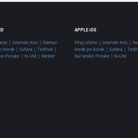
ID
APPLE iOS
čene
|
Islamski Kviz
|
Namaz
Pitaj Učene
|
Islamski Kviz
|
N
o korak
|
Sufara
|
Tedžvid
|
korak po korak
|
Sufara
|
Tedž
ke Poruke
|
N-UM
|
Minber
Kur'anske Poruke
|
N-UM