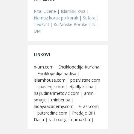
Pitaj Učene
|
Islamski Kviz
|
Namaz korak po korak
|
Sufara
|
Tedžvid
|
Kur'anske Poruke
|
N-
UM
LINKOVI
n-um.com
|
Enciklopedija Kur'ana
|
Enciklopedija hadisa
|
islamhouse.com
|
pozivistine.com
|
spasenje.com
|
zijadljakic.ba
|
hajrudinahmetovic.com
|
amir-
smajic
|
minber.ba
|
hidayaacademy.com
|
el-asr.com
|
putsredine.com
|
Predaje BiH
Daija
|
s-d-o.org
|
namaz.ba
|