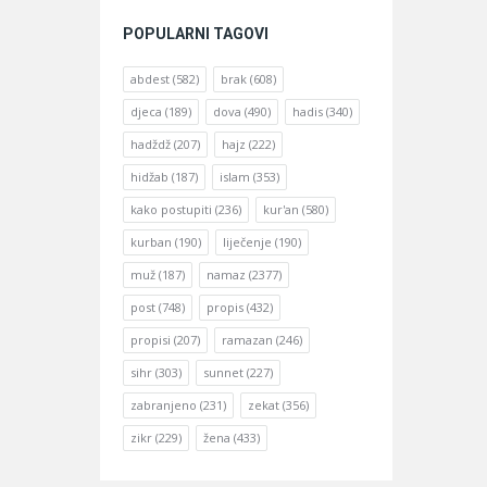
POPULARNI TAGOVI
abdest
(582)
brak
(608)
djeca
(189)
dova
(490)
hadis
(340)
hadždž
(207)
hajz
(222)
hidžab
(187)
islam
(353)
kako postupiti
(236)
kur'an
(580)
kurban
(190)
liječenje
(190)
muž
(187)
namaz
(2377)
post
(748)
propis
(432)
propisi
(207)
ramazan
(246)
sihr
(303)
sunnet
(227)
zabranjeno
(231)
zekat
(356)
zikr
(229)
žena
(433)