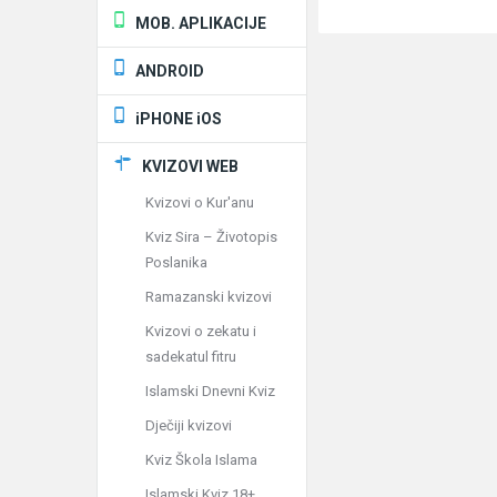
MOB. APLIKACIJE
ANDROID
iPHONE iOS
KVIZOVI WEB
Kvizovi o Kur'anu
Kviz Sira – Životopis
Poslanika
Ramazanski kvizovi
Kvizovi o zekatu i
sadekatul fitru
Islamski Dnevni Kviz
Dječiji kvizovi
Kviz Škola Islama
Islamski Kviz 18+