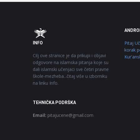
Footer
O
ANDRO
Pitaj U
INFO
korak p
Cilj ove stranice je da prikupi i objavi
Kur'ans
odgovore na islamska pitanja koje su
dali islamski učenjaci sve četiri pravne
škole-mezheba...čitaj više u izborniku
na linku Info.
TEHNIČKA PODRŠKA
Email:
pitajucene@gmail.com