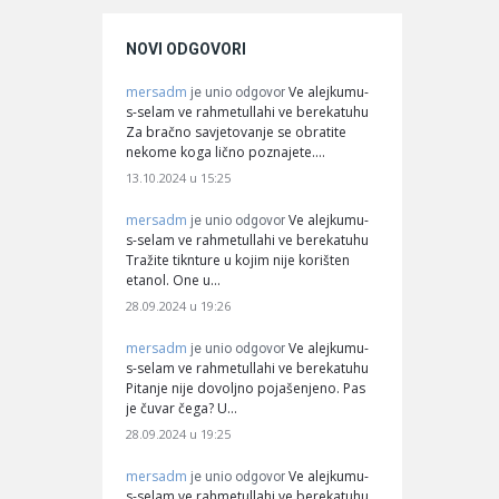
NOVI ODGOVORI
mersadm
Ve alejkumu-
je unio odgovor
s-selam ve rahmetullahi ve berekatuhu
Za bračno savjetovanje se obratite
nekome koga lično poznajete.…
13.10.2024 u 15:25
mersadm
Ve alejkumu-
je unio odgovor
s-selam ve rahmetullahi ve berekatuhu
Tražite tiknture u kojim nije korišten
etanol. One u…
28.09.2024 u 19:26
mersadm
Ve alejkumu-
je unio odgovor
s-selam ve rahmetullahi ve berekatuhu
Pitanje nije dovoljno pojašenjeno. Pas
je čuvar čega? U…
28.09.2024 u 19:25
mersadm
Ve alejkumu-
je unio odgovor
s-selam ve rahmetullahi ve berekatuhu