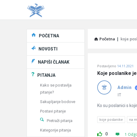
Explore
POČETNA
Početna
|
koje pos
NOVOSTI
Pitaj
NAPIŠI ČLANAK
Postavljeno
14.11.2021
Učene
Koje poslanike j
PITANJA
®
Kako se postavlja
Admin
pitanje?
Latest
IT
Sakupljanje bodove
Pitanja
Ko su poslanici s ko
Postavi pitanje
koje poslanike
na m
Pretraži pitanja
Kategorije pitanja
0
1 Odg