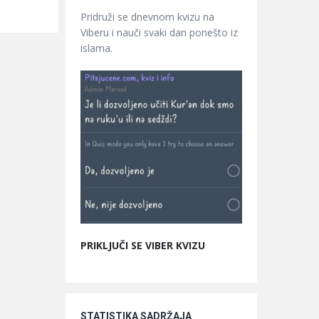
Pridruži se dnevnom kvizu na
Viberu i nauči svaki dan ponešto iz
islama.
PRIKLJUČI SE VIBER KVIZU
STATISTIKA SADRŽAJA