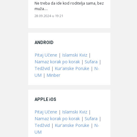
Ne treba da ide kod roditelja sama, bez
muža.…
28.09.2024 u 19:21
ANDROID
Pitaj Učene
|
Islamski Kviz
|
Namaz korak po korak
|
Sufara
|
Tedžvid
|
Kur'anske Poruke
|
N-
UM
|
Minber
APPLE iOS
Pitaj Učene
|
Islamski Kviz
|
Namaz korak po korak
|
Sufara
|
Tedžvid
|
Kur'anske Poruke
|
N-
UM