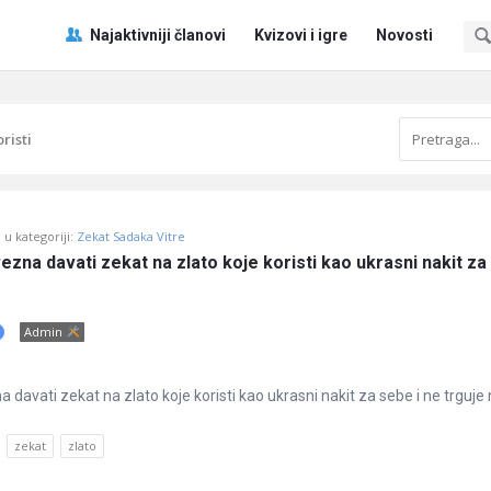
Pitaj
Pitaj
Najaktivniji članovi
Kvizovi i igre
Novosti
Učene
Učene
®
®
Navigacija
oristi
u kategoriji:
Zekat Sadaka Vitre
vezna davati zekat na zlato koje koristi kao ukrasni nakit za 
Admin
a davati zekat na zlato koje koristi kao ukrasni nakit za sebe i ne trguje
zekat
zlato