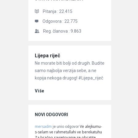
Pitanja :
22.415
Odgovora :
22.775
Reg. članova :
9.863
Članci
Lijepa riječ
Ne morate biti bolji od drugih. Budite
samo najbolja verzija sebe, a ne
kopija nekoga drugog! #Lijepa_riječ
Više
NOVI ODGOVORI
mersadm
Ve alejkumu-
je unio odgovor
s-selam ve rahmetullahi ve berekatuhu
Za bračno savjetovanje se obratite