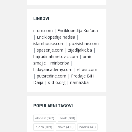
LINKOVI
n-um.com
|
Enciklopedija Kur'ana
|
Enciklopedija hadisa
|
islamhouse.com
|
pozivistine.com
|
spasenje.com
|
zijadljakic.ba
|
hajrudinahmetovic.com
|
amir-
smajic
|
minber.ba
|
hidayaacademy.com
|
el-asr.com
|
putsredine.com
|
Predaje BiH
Daija
|
s-d-o.org
|
namaz.ba
|
POPULARNI TAGOVI
abdest
(582)
brak
(608)
djeca
(189)
dova
(490)
hadis
(340)