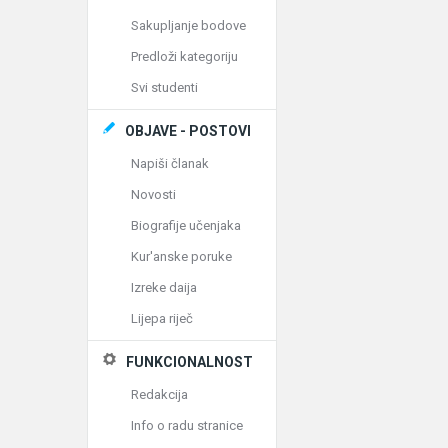
Sakupljanje bodove
Predloži kategoriju
Svi studenti
OBJAVE - POSTOVI
Napiši članak
Novosti
Biografije učenjaka
Kur'anske poruke
Izreke daija
Lijepa riječ
FUNKCIONALNOST
Redakcija
Info o radu stranice