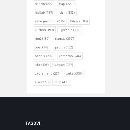
hadždž
(207)
hajz
(222)
hidžab
(187)
islam
(353)
kako postupiti
(236)
kur'an
(580)
kurban
(190)
liječenje
(190)
muž
(187)
namaz
(2377)
post
(748)
propis
(432)
propisi
(207)
ramazan
(246)
sihr
(303)
sunnet
(227)
zabranjeno
(231)
zekat
(356)
zikr
(229)
žena
(433)
TAGOVI