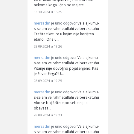
nekome koga lično poznajete.…
13.10.2024 u 15:25
mersadm
Ve alejkumu-
je unio odgovor
s-selam ve rahmetullahi ve berekatuhu
Tražite tiknture u kojim nije korišten
etanol. One u…
28.09.2024 u 19:26
mersadm
Ve alejkumu-
je unio odgovor
s-selam ve rahmetullahi ve berekatuhu
Pitanje nije dovoljno pojašenjeno. Pas
je čuvar čega? U…
28.09.2024 u 19:25
mersadm
Ve alejkumu-
je unio odgovor
s-selam ve rahmetullahi ve berekatuhu
Ako se bojiš štete po sebe nije ti
obaveza…
28.09.2024 u 19:23
mersadm
Ve alejkumu-
je unio odgovor
s-selam ve rahmetullahi ve berekatuhu