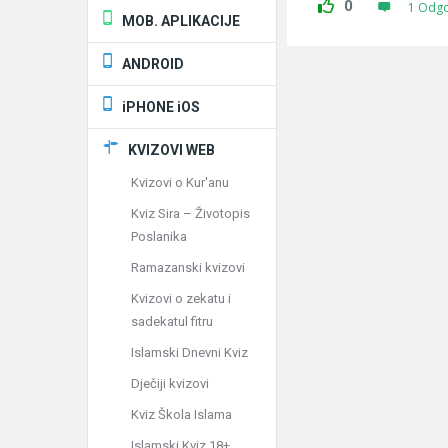
0
1 Odg
MOB. APLIKACIJE
ANDROID
iPHONE iOS
KVIZOVI WEB
Kvizovi o Kur'anu
Kviz Sira – Životopis
Poslanika
Ramazanski kvizovi
Kvizovi o zekatu i
sadekatul fitru
Islamski Dnevni Kviz
Dječiji kvizovi
Kviz Škola Islama
Islamski Kviz 18+