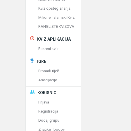
Kviz opšteg znanja
Milioner Islamski Kviz
RANGLISTE KVIZOVA
KVIZ APLIKACIJA
Pokreni kviz
IGRE
Pronađi riječ
Asocijacije
KORISNICI
Prijava
Registracija
Dodaj grupu
Značke i bodovi