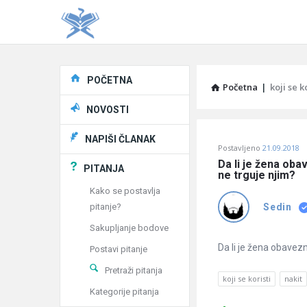
Explore
POČETNA
Početna
|
koji se k
NOVOSTI
Pitaj
NAPIŠI ČLANAK
Postavljeno
21.09.2018
Učene
Da li je žena oba
PITANJA
ne trguje njim?
®
Kako se postavlja
pitanje?
Sedin
Latest
Sakupljanje bodove
Pitanja
Da li je žena obavezn
Postavi pitanje
Pretraži pitanja
koji se koristi
nakit
Kategorije pitanja