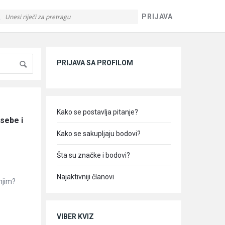
PRIJAVA
Sidebar
PRIJAVA SA PROFILOM
Kako se postavlja pitanje?
sebe i 
Kako se sakupljaju bodovi?
Šta su značke i bodovi?
Najaktivniji članovi
 njim?
VIBER KVIZ