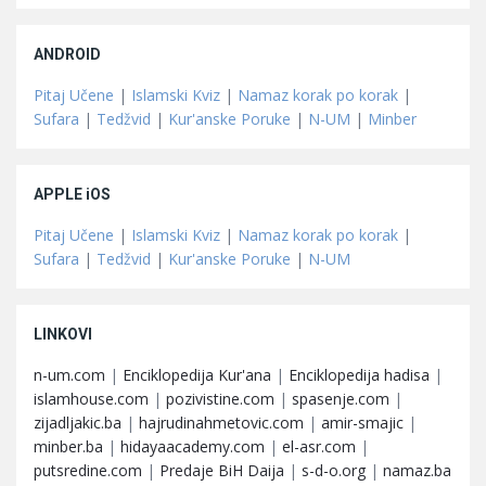
ANDROID
Pitaj Učene
|
Islamski Kviz
|
Namaz korak po korak
|
Sufara
|
Tedžvid
|
Kur'anske Poruke
|
N-UM
|
Minber
APPLE iOS
Pitaj Učene
|
Islamski Kviz
|
Namaz korak po korak
|
Sufara
|
Tedžvid
|
Kur'anske Poruke
|
N-UM
LINKOVI
n-um.com
|
Enciklopedija Kur'ana
|
Enciklopedija hadisa
|
islamhouse.com
|
pozivistine.com
|
spasenje.com
|
zijadljakic.ba
|
hajrudinahmetovic.com
|
amir-smajic
|
minber.ba
|
hidayaacademy.com
|
el-asr.com
|
putsredine.com
|
Predaje BiH Daija
|
s-d-o.org
|
namaz.ba