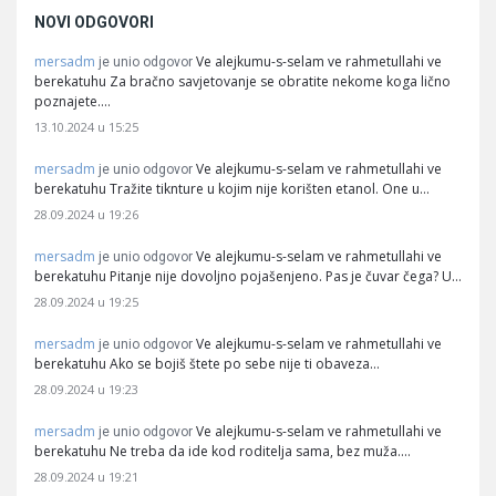
NOVI ODGOVORI
mersadm
Ve alejkumu-s-selam ve rahmetullahi ve
je unio odgovor
berekatuhu Za bračno savjetovanje se obratite nekome koga lično
poznajete.…
13.10.2024 u 15:25
mersadm
Ve alejkumu-s-selam ve rahmetullahi ve
je unio odgovor
berekatuhu Tražite tiknture u kojim nije korišten etanol. One u…
28.09.2024 u 19:26
mersadm
Ve alejkumu-s-selam ve rahmetullahi ve
je unio odgovor
berekatuhu Pitanje nije dovoljno pojašenjeno. Pas je čuvar čega? U…
28.09.2024 u 19:25
mersadm
Ve alejkumu-s-selam ve rahmetullahi ve
je unio odgovor
berekatuhu Ako se bojiš štete po sebe nije ti obaveza…
28.09.2024 u 19:23
mersadm
Ve alejkumu-s-selam ve rahmetullahi ve
je unio odgovor
berekatuhu Ne treba da ide kod roditelja sama, bez muža.…
28.09.2024 u 19:21