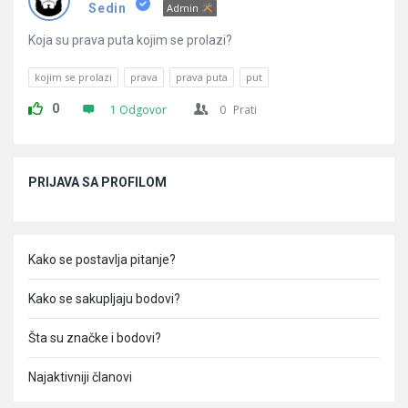
Pitanja
Sedin
Admin
Koja su prava puta kojim se prolazi?
kojim se prolazi
prava
prava puta
put
0
1 Odgovor
0
Prati
Sidebar
PRIJAVA SA PROFILOM
Kako se postavlja pitanje?
Kako se sakupljaju bodovi?
Šta su značke i bodovi?
Najaktivniji članovi