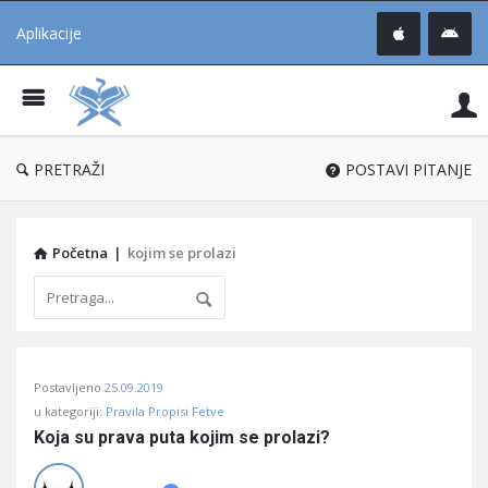
Aplikacije
Pit
Uč
®
PRETRAŽI
POSTAVI PITANJE
Početna
|
kojim se prolazi
Pitaj
Postavljeno
25.09.2019
Učene
u kategoriji:
Pravila Propisi Fetve
®
Koja su prava puta kojim se prolazi?
Latest