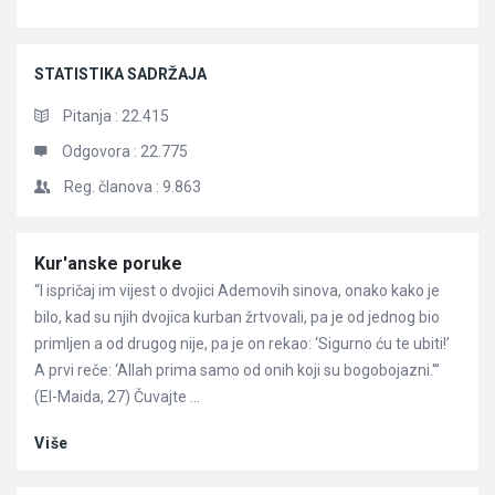
STATISTIKA SADRŽAJA
Pitanja :
22.415
Odgovora :
22.775
Reg. članova :
9.863
Članci
Kur'anske poruke
“I ispričaj im vijest o dvojici Ademovih sinova, onako kako je
bilo, kad su njih dvojica kurban žrtvovali, pa je od jednog bio
primljen a od drugog nije, pa je on rekao: ‘Sigurno ću te ubiti!’
A prvi reče: ‘Allah prima samo od onih koji su bogobojazni.'”
(El-Maida, 27) Čuvajte ...
Više