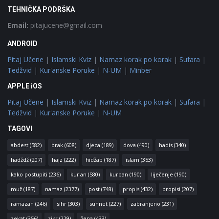
TEHNIČKA PODRŠKA
Email:
pitajucene@gmail.com
ANDROID
Pitaj Učene
|
Islamski Kviz
|
Namaz korak po korak
|
Sufara
|
Tedžvid
|
Kur'anske Poruke
|
N-UM
|
Minber
APPLE iOS
Pitaj Učene
|
Islamski Kviz
|
Namaz korak po korak
|
Sufara
|
Tedžvid
|
Kur'anske Poruke
|
N-UM
TAGOVI
abdest
(582)
brak
(608)
djeca
(189)
dova
(490)
hadis
(340)
hadždž
(207)
hajz
(222)
hidžab
(187)
islam
(353)
kako postupiti
(236)
kur'an
(580)
kurban
(190)
liječenje
(190)
muž
(187)
namaz
(2377)
post
(748)
propis
(432)
propisi
(207)
ramazan
(246)
sihr
(303)
sunnet
(227)
zabranjeno
(231)
zekat
(356)
zikr
(229)
žena
(433)