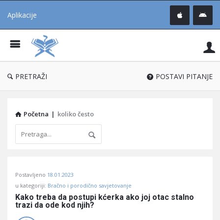
Aplikacije
Pit
Uč
®
PRETRAŽI
POSTAVI PITANJE
Početna
|
koliko često
Pitaj
Postavljeno
18.01.2023
Učene
u kategoriji:
Bračno i porodično savjetovanje
®
Kako treba da postupi kćerka ako joj otac stalno 
trazi da ode kod njih?
Latest