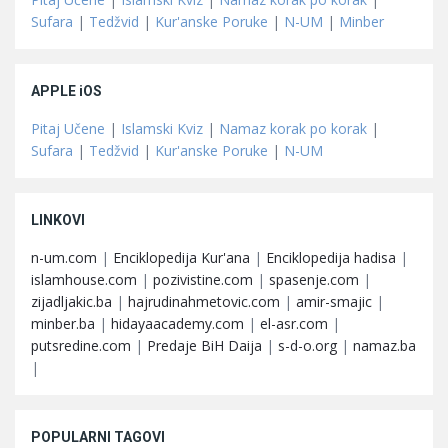
Sufara
|
Tedžvid
|
Kur'anske Poruke
|
N-UM
|
Minber
APPLE iOS
Pitaj Učene
|
Islamski Kviz
|
Namaz korak po korak
|
Sufara
|
Tedžvid
|
Kur'anske Poruke
|
N-UM
LINKOVI
n-um.com
|
Enciklopedija Kur'ana
|
Enciklopedija hadisa
|
islamhouse.com
|
pozivistine.com
|
spasenje.com
|
zijadljakic.ba
|
hajrudinahmetovic.com
|
amir-smajic
|
minber.ba
|
hidayaacademy.com
|
el-asr.com
|
putsredine.com
|
Predaje BiH Daija
|
s-d-o.org
|
namaz.ba
|
POPULARNI TAGOVI