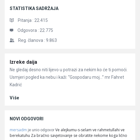
STATISTIKA SADRŽAJA
Pitanja :
22.415
Odgovora :
22.775
Reg. članova :
9.863
Članci
Izreke daija
Ne gledaj desno niti lijevo u potrazi za nekim ko će ti pomoći.
Usmjeri pogled ka nebu i kaži: “Gospodaru moj…” mr Fahret
Kadrić
Više
NOVI ODGOVORI
mersadm
Ve alejkumu-s-selam ve rahmetullahi ve
je unio odgovor
berekatuhu Za bračno savjetovanje se obratite nekome koga lično