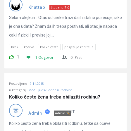
Pitanja
Khattab
Student (1k)
Selam alejkum. Otac od cerke trazi da ih stalno posecuje, iako
je ona udata? Znam da ih treba postivati, ali otac je napada
cak i fizicki. I previse joj ...
brak
kćerka
koliko često
posjećuje roditelje
1
1 Odgovor
0
Prati
Postavljeno
19.11.2018
u kategoriji:
Međuljudski odnosi Rodbina
Koliko često žena treba obilaziti rodbinu?
IT
Admin
Admin
Koliko često žena treba obilaziti rodbinu, tetke sa očeve