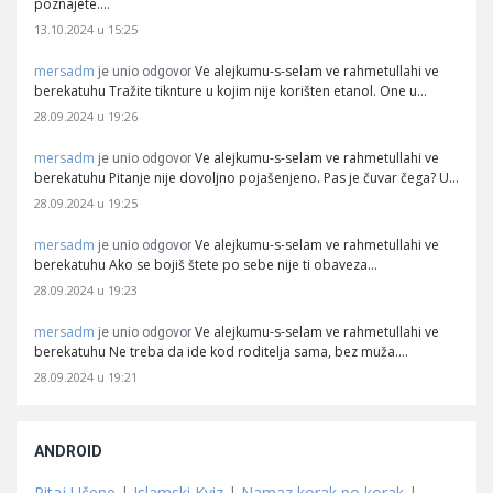
poznajete.…
13.10.2024 u 15:25
mersadm
Ve alejkumu-s-selam ve rahmetullahi ve
je unio odgovor
berekatuhu Tražite tiknture u kojim nije korišten etanol. One u…
28.09.2024 u 19:26
mersadm
Ve alejkumu-s-selam ve rahmetullahi ve
je unio odgovor
berekatuhu Pitanje nije dovoljno pojašenjeno. Pas je čuvar čega? U…
28.09.2024 u 19:25
mersadm
Ve alejkumu-s-selam ve rahmetullahi ve
je unio odgovor
berekatuhu Ako se bojiš štete po sebe nije ti obaveza…
28.09.2024 u 19:23
mersadm
Ve alejkumu-s-selam ve rahmetullahi ve
je unio odgovor
berekatuhu Ne treba da ide kod roditelja sama, bez muža.…
28.09.2024 u 19:21
ANDROID
Pitaj Učene
|
Islamski Kviz
|
Namaz korak po korak
|