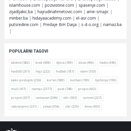
islamhouse.com
|
pozivistine.com
|
spasenje.com
|
zijadljakic.ba
|
hajrudinahmetovic.com
|
amir-smajic
|
minber.ba
|
hidayaacademy.com
|
el-asr.com
|
putsredine.com
|
Predaje BiH Daija
|
s-d-o.org
|
namaz.ba
|
POPULARNI TAGOVI
abdest
(582)
brak
(608)
djeca
(189)
dova
(490)
hadis
(340)
hadždž
(207)
hajz
(222)
hidžab
(187)
islam
(353)
kako postupiti
(236)
kur'an
(580)
kurban
(190)
liječenje
(190)
muž
(187)
namaz
(2377)
post
(748)
propis
(432)
propisi
(207)
ramazan
(246)
sihr
(303)
sunnet
(227)
zabranjeno
(231)
zekat
(356)
zikr
(229)
žena
(433)
Footer
O