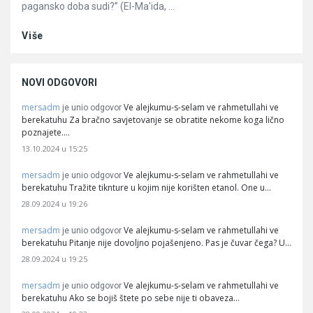
pagansko doba sudi?” (El-Ma'ida, ...
Više
NOVI ODGOVORI
mersadm
Ve alejkumu-s-selam ve rahmetullahi ve
je unio odgovor
berekatuhu Za bračno savjetovanje se obratite nekome koga lično
poznajete.…
13.10.2024 u 15:25
mersadm
Ve alejkumu-s-selam ve rahmetullahi ve
je unio odgovor
berekatuhu Tražite tiknture u kojim nije korišten etanol. One u…
28.09.2024 u 19:26
mersadm
Ve alejkumu-s-selam ve rahmetullahi ve
je unio odgovor
berekatuhu Pitanje nije dovoljno pojašenjeno. Pas je čuvar čega? U…
28.09.2024 u 19:25
mersadm
Ve alejkumu-s-selam ve rahmetullahi ve
je unio odgovor
berekatuhu Ako se bojiš štete po sebe nije ti obaveza…