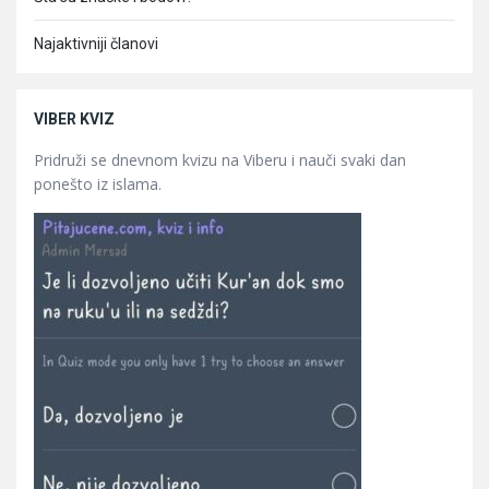
Najaktivniji članovi
VIBER KVIZ
Pridruži se dnevnom kvizu na Viberu i nauči svaki dan
ponešto iz islama.