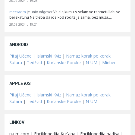
28.09.2024 u 19:23
mersadm
Ve alejkumu-s-selam ve rahmetullahi ve
je unio odgovor
berekatuhu Ne treba da ide kod roditelja sama, bez muža.…
28.09.2024 u 19:21
ANDROID
Pitaj Učene
|
Islamski Kviz
|
Namaz korak po korak
|
Sufara
|
Tedžvid
|
Kur'anske Poruke
|
N-UM
|
Minber
APPLE iOS
Pitaj Učene
|
Islamski Kviz
|
Namaz korak po korak
|
Sufara
|
Tedžvid
|
Kur'anske Poruke
|
N-UM
LINKOVI
n-um.com
|
Enciklopedija Kur'ana
|
Enciklopedija hadisa
|