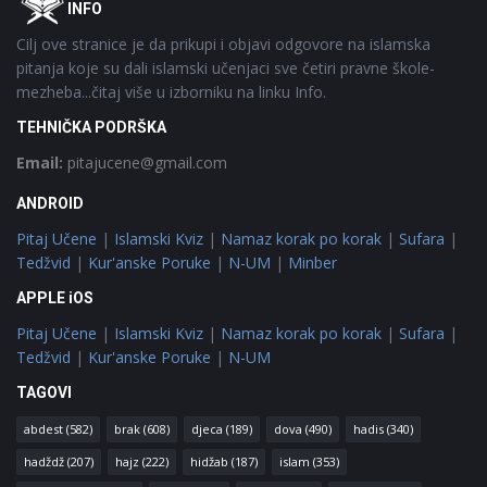
INFO
Cilj ove stranice je da prikupi i objavi odgovore na islamska
pitanja koje su dali islamski učenjaci sve četiri pravne škole-
mezheba...čitaj više u izborniku na linku Info.
TEHNIČKA PODRŠKA
Email:
pitajucene@gmail.com
ANDROID
Pitaj Učene
|
Islamski Kviz
|
Namaz korak po korak
|
Sufara
|
Tedžvid
|
Kur'anske Poruke
|
N-UM
|
Minber
APPLE iOS
Pitaj Učene
|
Islamski Kviz
|
Namaz korak po korak
|
Sufara
|
Tedžvid
|
Kur'anske Poruke
|
N-UM
TAGOVI
abdest
(582)
brak
(608)
djeca
(189)
dova
(490)
hadis
(340)
hadždž
(207)
hajz
(222)
hidžab
(187)
islam
(353)