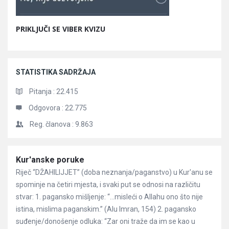
PRIKLJUČI SE VIBER KVIZU
STATISTIKA SADRŽAJA
Pitanja :
22.415
Odgovora :
22.775
Reg. članova :
9.863
Članci
Kur'anske poruke
Riječ “DŽAHILIJJET” (doba neznanja/paganstvo) u Kur'anu se
spominje na četiri mjesta, i svaki put se odnosi na različitu
stvar: 1. pagansko mišljenje: “…misleći o Allahu ono što nije
istina, mislima paganskim.” (Alu Imran, 154) 2. pagansko
suđenje/donošenje odluka: “Zar oni traže da im se kao u