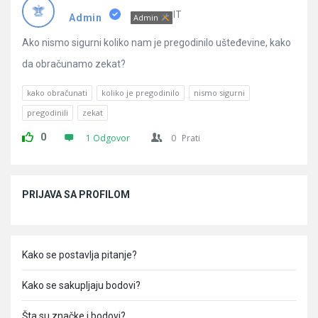
Pitanja
IT
Admin
Admin
Ako nismo sigurni koliko nam je pregodinilo ušteđevine, kako
da obračunamo zekat?
kako obračunati
koliko je pregodinilo
nismo sigurni
pregodinili
zekat
0
1 Odgovor
0
Prati
Sidebar
PRIJAVA SA PROFILOM
Kako se postavlja pitanje?
Kako se sakupljaju bodovi?
Šta su značke i bodovi?