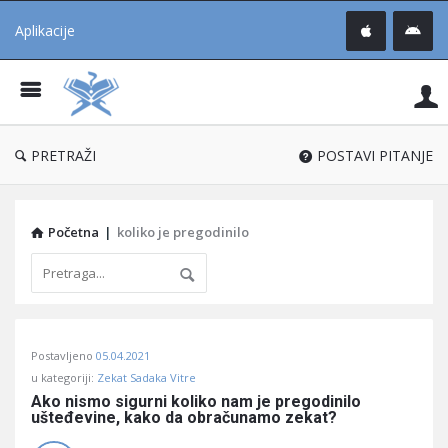
Aplikacije
Pit
Uč
®
PRETRAŽI
POSTAVI PITANJE
Početna
|
koliko je pregodinilo
Pitaj
Postavljeno
05.04.2021
Učene
u kategoriji:
Zekat Sadaka Vitre
®
Ako nismo sigurni koliko nam je pregodinilo 
ušteđevine, kako da obračunamo zekat?
Latest