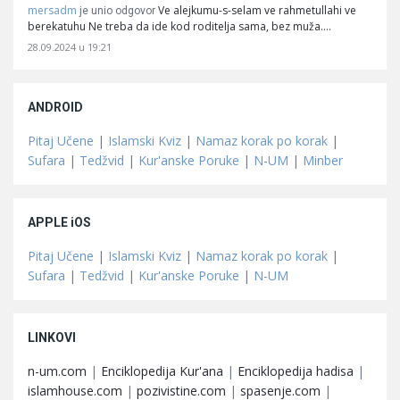
mersadm
Ve alejkumu-s-selam ve rahmetullahi ve
je unio odgovor
berekatuhu Ne treba da ide kod roditelja sama, bez muža.…
28.09.2024 u 19:21
ANDROID
Pitaj Učene
|
Islamski Kviz
|
Namaz korak po korak
|
Sufara
|
Tedžvid
|
Kur'anske Poruke
|
N-UM
|
Minber
APPLE iOS
Pitaj Učene
|
Islamski Kviz
|
Namaz korak po korak
|
Sufara
|
Tedžvid
|
Kur'anske Poruke
|
N-UM
LINKOVI
n-um.com
|
Enciklopedija Kur'ana
|
Enciklopedija hadisa
|
islamhouse.com
|
pozivistine.com
|
spasenje.com
|