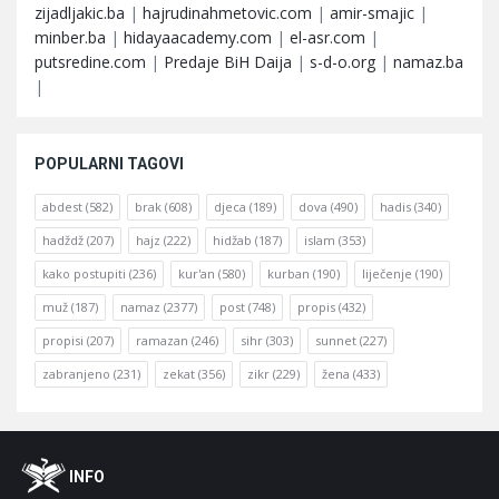
zijadljakic.ba
|
hajrudinahmetovic.com
|
amir-smajic
|
minber.ba
|
hidayaacademy.com
|
el-asr.com
|
putsredine.com
|
Predaje BiH Daija
|
s-d-o.org
|
namaz.ba
|
POPULARNI TAGOVI
abdest
(582)
brak
(608)
djeca
(189)
dova
(490)
hadis
(340)
hadždž
(207)
hajz
(222)
hidžab
(187)
islam
(353)
kako postupiti
(236)
kur'an
(580)
kurban
(190)
liječenje
(190)
muž
(187)
namaz
(2377)
post
(748)
propis
(432)
propisi
(207)
ramazan
(246)
sihr
(303)
sunnet
(227)
zabranjeno
(231)
zekat
(356)
zikr
(229)
žena
(433)
Footer
O
INFO