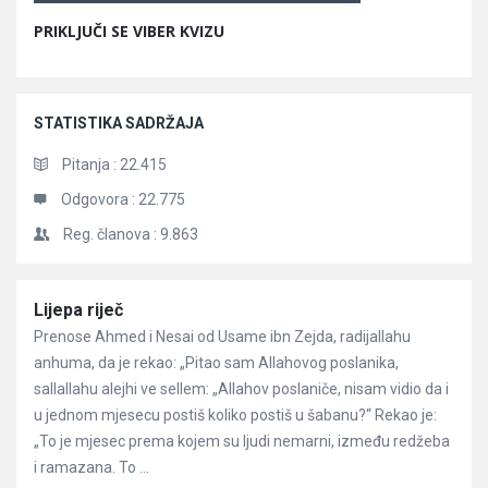
PRIKLJUČI SE VIBER KVIZU
STATISTIKA SADRŽAJA
Pitanja :
22.415
Odgovora :
22.775
Reg. članova :
9.863
Članci
Lijepa riječ
Prenose Ahmed i Nesai od Usame ibn Zejda, radijallahu
anhuma, da je rekao: „Pitao sam Allahovog poslanika,
sallallahu alejhi ve sellem: „Allahov poslaniče, nisam vidio da i
u jednom mjesecu postiš koliko postiš u šabanu?“ Rekao je:
„To je mjesec prema kojem su ljudi nemarni, između redžeba
i ramazana. To ...