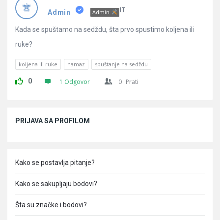
Pitanja
IT
Admin
Admin
Kada se spuštamo na sedždu, šta prvo spustimo koljena ili
ruke?
koljena ili ruke
namaz
spuštanje na sedždu
0
1 Odgovor
0
Prati
Sidebar
PRIJAVA SA PROFILOM
Kako se postavlja pitanje?
Kako se sakupljaju bodovi?
Šta su značke i bodovi?