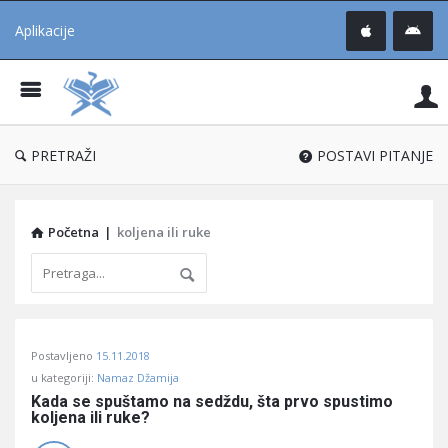
Aplikacije
Pit
Uč
®
PRETRAŽI
POSTAVI PITANJE
Početna
|
koljena ili ruke
Pitaj
Postavljeno
15.11.2018
Učene
u kategoriji:
Namaz Džamija
®
Kada se spuštamo na sedždu, šta prvo spustimo 
koljena ili ruke?
Latest