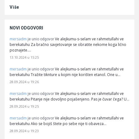
Više
NOVI ODGOVORI
mersadm
Ve alejkumu-s-selam ve rahmetullahi ve
je unio odgovor
berekatuhu Za bračno savjetovanje se obratite nekome koga lično
poznajete.…
13.10.2024 u 15:25
mersadm
Ve alejkumu-s-selam ve rahmetullahi ve
je unio odgovor
berekatuhu Tražite tiknture u kojim nije korišten etanol. One u…
28.09.2024 u 19:26
mersadm
Ve alejkumu-s-selam ve rahmetullahi ve
je unio odgovor
berekatuhu Pitanje nije dovoljno pojašenjeno. Pas je čuvar čega? U…
28.09.2024 u 19:25
mersadm
Ve alejkumu-s-selam ve rahmetullahi ve
je unio odgovor
berekatuhu Ako se bojiš štete po sebe nije ti obaveza…
28.09.2024 u 19:23