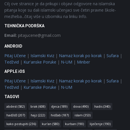
Cilj ove stranice je da prikupi i objavi odgovore na islamska
pitanja koje su dali islamski učenjaci sve četiri pravne škole-
mezheba...čitaj više u izborniku na linku Info.
TEHNIČKA PODRŠKA
Email:
pitajucene@gmail.com
ANDROID
Pitaj Učene
|
Islamski Kviz
|
Namaz korak po korak
|
Sufara
|
Tedžvid
|
Kur'anske Poruke
|
N-UM
|
Minber
APPLE iOS
Pitaj Učene
|
Islamski Kviz
|
Namaz korak po korak
|
Sufara
|
Tedžvid
|
Kur'anske Poruke
|
N-UM
TAGOVI
abdest
(582)
brak
(608)
djeca
(189)
dova
(490)
hadis
(340)
hadždž
(207)
hajz
(222)
hidžab
(187)
islam
(353)
kako postupiti
(236)
kur'an
(580)
kurban
(190)
liječenje
(190)