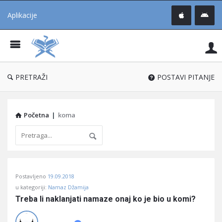
Aplikacije
Pit
Uč
®
PRETRAŽI
POSTAVI PITANJE
Početna
|
koma
Pitaj
Postavljeno
19.09.2018
Učene
u kategoriji:
Namaz Džamija
®
Treba li naklanjati namaze onaj ko je bio u komi?
Latest