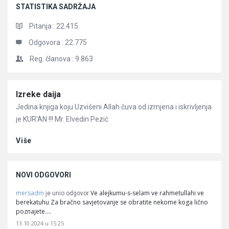
STATISTIKA SADRŽAJA
Pitanja :
22.415
Odgovora :
22.775
Reg. članova :
9.863
Članci
Izreke daija
Jedina knjiga koju Uzvišeni Allah čuva od izmjena i iskrivljenja
je KUR'AN !!! Mr. Elvedin Pezić
Više
NOVI ODGOVORI
mersadm
Ve alejkumu-s-selam ve rahmetullahi ve
je unio odgovor
berekatuhu Za bračno savjetovanje se obratite nekome koga lično
poznajete.…
13.10.2024 u 15:25