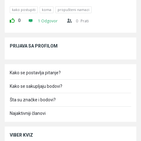
kako postupiti
koma
propušteni namazi
0
1 Odgovor
0
Prati
Sidebar
PRIJAVA SA PROFILOM
Kako se postavlja pitanje?
Kako se sakupljaju bodovi?
Šta su značke i bodovi?
Najaktivniji članovi
VIBER KVIZ