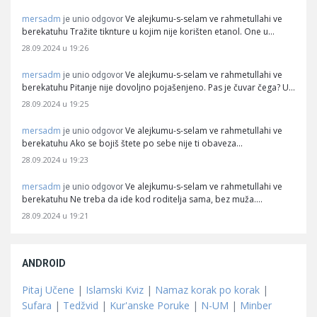
mersadm
Ve alejkumu-s-selam ve rahmetullahi ve
je unio odgovor
berekatuhu Tražite tiknture u kojim nije korišten etanol. One u…
28.09.2024 u 19:26
mersadm
Ve alejkumu-s-selam ve rahmetullahi ve
je unio odgovor
berekatuhu Pitanje nije dovoljno pojašenjeno. Pas je čuvar čega? U…
28.09.2024 u 19:25
mersadm
Ve alejkumu-s-selam ve rahmetullahi ve
je unio odgovor
berekatuhu Ako se bojiš štete po sebe nije ti obaveza…
28.09.2024 u 19:23
mersadm
Ve alejkumu-s-selam ve rahmetullahi ve
je unio odgovor
berekatuhu Ne treba da ide kod roditelja sama, bez muža.…
28.09.2024 u 19:21
ANDROID
Pitaj Učene
|
Islamski Kviz
|
Namaz korak po korak
|
Sufara
|
Tedžvid
|
Kur'anske Poruke
|
N-UM
|
Minber