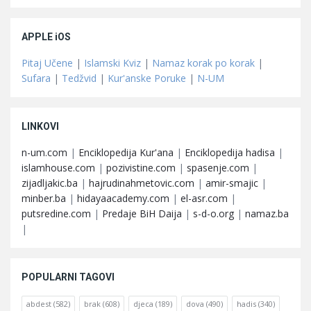
APPLE iOS
Pitaj Učene
|
Islamski Kviz
|
Namaz korak po korak
|
Sufara
|
Tedžvid
|
Kur'anske Poruke
|
N-UM
LINKOVI
n-um.com
|
Enciklopedija Kur'ana
|
Enciklopedija hadisa
|
islamhouse.com
|
pozivistine.com
|
spasenje.com
|
zijadljakic.ba
|
hajrudinahmetovic.com
|
amir-smajic
|
minber.ba
|
hidayaacademy.com
|
el-asr.com
|
putsredine.com
|
Predaje BiH Daija
|
s-d-o.org
|
namaz.ba
|
POPULARNI TAGOVI
abdest
(582)
brak
(608)
djeca
(189)
dova
(490)
hadis
(340)