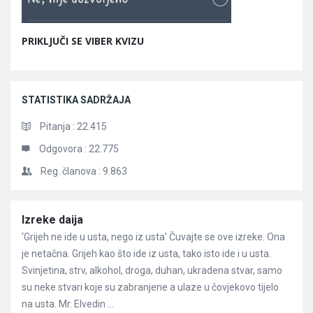
PRIKLJUČI SE VIBER KVIZU
STATISTIKA SADRŽAJA
Pitanja :
22.415
Odgovora :
22.775
Reg. članova :
9.863
Članci
Izreke daija
‘Grijeh ne ide u usta, nego iz usta’ Čuvajte se ove izreke. Ona
je netačna. Grijeh kao što ide iz usta, tako isto ide i u usta.
Svinjetina, strv, alkohol, droga, duhan, ukradena stvar, samo
su neke stvari koje su zabranjene a ulaze u čovjekovo tijelo
na usta. Mr. Elvedin ...