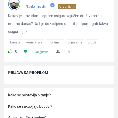
Pitanja
Nedzmudin
Urednik
Kakav je stav islama spram osiguravajućim društvima koja
imamo danas? Da li je dozvoljeno raditi ili potpomogati takva
osiguranja?
kamata
komercijala
muslimani
osiguranje
propis
0
1 Odgovor
0
Prati
Sidebar
PRIJAVA SA PROFILOM
Kako se postavlja pitanje?
Kako se sakupljaju bodovi?
Šta su značke i bodovi?