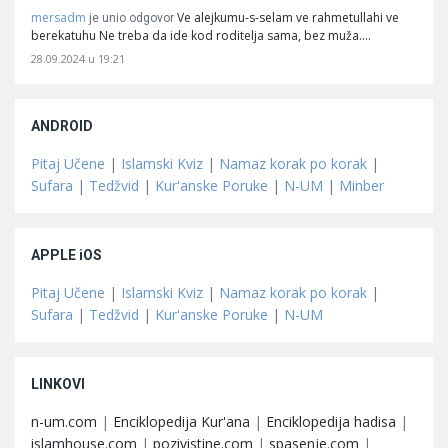
mersadm
Ve alejkumu-s-selam ve rahmetullahi ve
je unio odgovor
berekatuhu Ne treba da ide kod roditelja sama, bez muža.…
28.09.2024 u 19:21
ANDROID
Pitaj Učene
|
Islamski Kviz
|
Namaz korak po korak
|
Sufara
|
Tedžvid
|
Kur'anske Poruke
|
N-UM
|
Minber
APPLE iOS
Pitaj Učene
|
Islamski Kviz
|
Namaz korak po korak
|
Sufara
|
Tedžvid
|
Kur'anske Poruke
|
N-UM
LINKOVI
n-um.com
|
Enciklopedija Kur'ana
|
Enciklopedija hadisa
|
islamhouse.com
|
pozivistine.com
|
spasenje.com
|