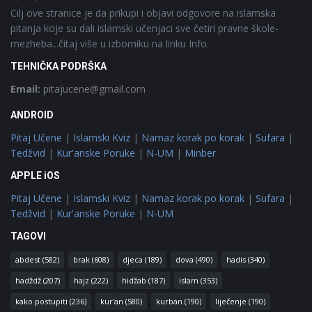
Cilj ove stranice je da prikupi i objavi odgovore na islamska
pitanja koje su dali islamski učenjaci sve četiri pravne škole-
mezheba...čitaj više u izborniku na linku Info.
TEHNIČKA PODRŠKA
Email:
pitajucene@gmail.com
ANDROID
Pitaj Učene
|
Islamski Kviz
|
Namaz korak po korak
|
Sufara
|
Tedžvid
|
Kur'anske Poruke
|
N-UM
|
Minber
APPLE iOS
Pitaj Učene
|
Islamski Kviz
|
Namaz korak po korak
|
Sufara
|
Tedžvid
|
Kur'anske Poruke
|
N-UM
TAGOVI
abdest
(582)
brak
(608)
djeca
(189)
dova
(490)
hadis
(340)
hadždž
(207)
hajz
(222)
hidžab
(187)
islam
(353)
kako postupiti
(236)
kur'an
(580)
kurban
(190)
liječenje
(190)