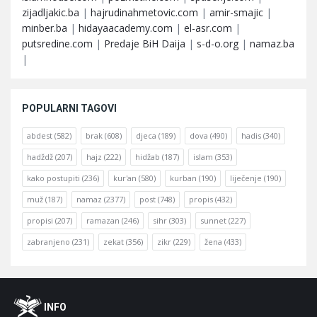
zijadljakic.ba
|
hajrudinahmetovic.com
|
amir-smajic
|
minber.ba
|
hidayaacademy.com
|
el-asr.com
|
putsredine.com
|
Predaje BiH Daija
|
s-d-o.org
|
namaz.ba
|
POPULARNI TAGOVI
abdest
(582)
brak
(608)
djeca
(189)
dova
(490)
hadis
(340)
hadždž
(207)
hajz
(222)
hidžab
(187)
islam
(353)
kako postupiti
(236)
kur'an
(580)
kurban
(190)
liječenje
(190)
muž
(187)
namaz
(2377)
post
(748)
propis
(432)
propisi
(207)
ramazan
(246)
sihr
(303)
sunnet
(227)
zabranjeno
(231)
zekat
(356)
zikr
(229)
žena
(433)
Footer
O
INFO