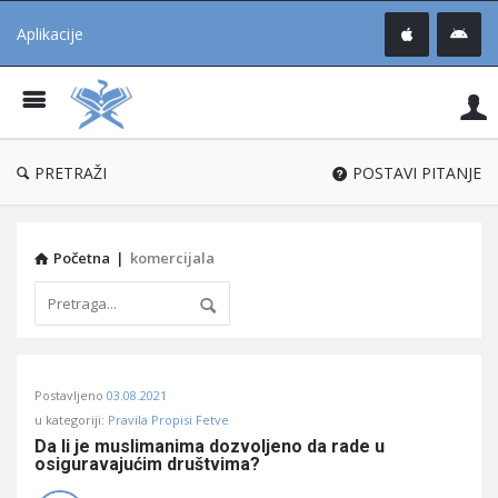
Aplikacije
Pit
Uč
®
PRETRAŽI
POSTAVI PITANJE
Početna
|
komercijala
Pitaj
Postavljeno
03.08.2021
Učene
u kategoriji:
Pravila Propisi Fetve
®
Da li je muslimanima dozvoljeno da rade u 
osiguravajućim društvima?
Latest