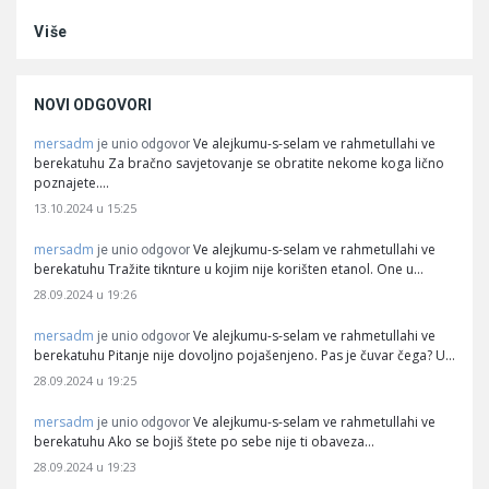
Više
NOVI ODGOVORI
mersadm
Ve alejkumu-s-selam ve rahmetullahi ve
je unio odgovor
berekatuhu Za bračno savjetovanje se obratite nekome koga lično
poznajete.…
13.10.2024 u 15:25
mersadm
Ve alejkumu-s-selam ve rahmetullahi ve
je unio odgovor
berekatuhu Tražite tiknture u kojim nije korišten etanol. One u…
28.09.2024 u 19:26
mersadm
Ve alejkumu-s-selam ve rahmetullahi ve
je unio odgovor
berekatuhu Pitanje nije dovoljno pojašenjeno. Pas je čuvar čega? U…
28.09.2024 u 19:25
mersadm
Ve alejkumu-s-selam ve rahmetullahi ve
je unio odgovor
berekatuhu Ako se bojiš štete po sebe nije ti obaveza…
28.09.2024 u 19:23