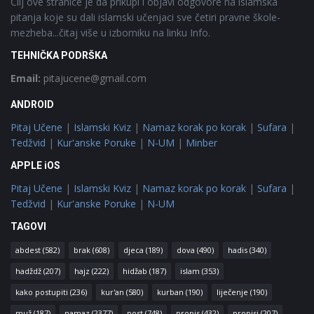
Cilj ove stranice je da prikupi i objavi odgovore na islamska
pitanja koje su dali islamski učenjaci sve četiri pravne škole-
mezheba...čitaj više u izborniku na linku Info.
TEHNIČKA PODRŠKA
Email:
pitajucene@gmail.com
ANDROID
Pitaj Učene
|
Islamski Kviz
|
Namaz korak po korak
|
Sufara
|
Tedžvid
|
Kur'anske Poruke
|
N-UM
|
Minber
APPLE iOS
Pitaj Učene
|
Islamski Kviz
|
Namaz korak po korak
|
Sufara
|
Tedžvid
|
Kur'anske Poruke
|
N-UM
TAGOVI
abdest
(582)
brak
(608)
djeca
(189)
dova
(490)
hadis
(340)
hadždž
(207)
hajz
(222)
hidžab
(187)
islam
(353)
kako postupiti
(236)
kur'an
(580)
kurban
(190)
liječenje
(190)
muž
(187)
namaz
(2377)
post
(748)
propis
(432)
propisi
(207)