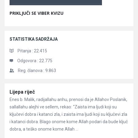
PRIKLJUČI SE VIBER KVIZU
STATISTIKA SADRŽAJA
Pitanja :
22.415
Odgovora :
22.775
Reg. članova :
9.863
Članci
Lijepa riječ
Enes b. Malik, radijallahu anhu, prenosi da je Allahov Poslanik,
sallallahu alejhi ve sellem, rekao: “Zaista ima ljudi koji su
ključevi dobra i katanci zla, i zaista ima ljudi koji su ključevi zla
i katanci dobra. Blago onome kome Allah podari da bude ključ
dobra, a teško onome kome Allah ...