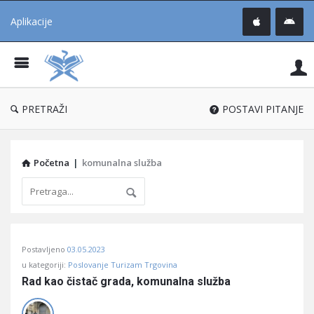
Aplikacije
Pit
Uč
®
PRETRAŽI
POSTAVI PITANJE
Početna
|
komunalna služba
Pitaj
Postavljeno
03.05.2023
Učene
u kategoriji:
Poslovanje Turizam Trgovina
®
Rad kao čistač grada, komunalna služba
Latest