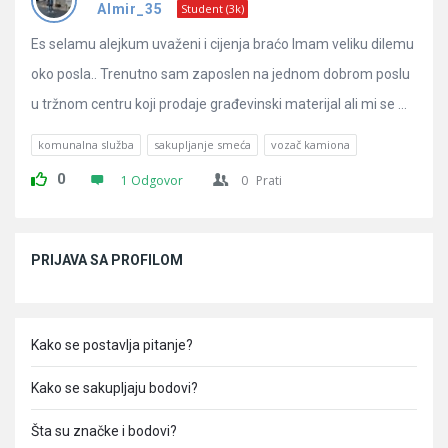
Pitanja
Almir_35
Student (3k)
Es selamu alejkum uvaženi i cijenja braćo Imam veliku dilemu
oko posla.. Trenutno sam zaposlen na jednom dobrom poslu
u tržnom centru koji prodaje građevinski materijal ali mi se ...
komunalna služba
sakupljanje smeća
vozač kamiona
0
1 Odgovor
0
Prati
Sidebar
PRIJAVA SA PROFILOM
Kako se postavlja pitanje?
Kako se sakupljaju bodovi?
Šta su značke i bodovi?