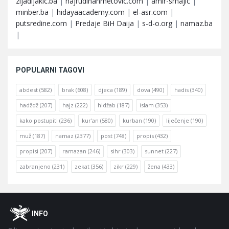
zijadljakic.ba
|
hajrudinahmetovic.com
|
amir-smajic
|
minber.ba
|
hidayaacademy.com
|
el-asr.com
|
putsredine.com
|
Predaje BiH Daija
|
s-d-o.org
|
namaz.ba
|
POPULARNI TAGOVI
abdest
(582)
brak
(608)
djeca
(189)
dova
(490)
hadis
(340)
hadždž
(207)
hajz
(222)
hidžab
(187)
islam
(353)
kako postupiti
(236)
kur'an
(580)
kurban
(190)
liječenje
(190)
muž
(187)
namaz
(2377)
post
(748)
propis
(432)
propisi
(207)
ramazan
(246)
sihr
(303)
sunnet
(227)
zabranjeno
(231)
zekat
(356)
zikr
(229)
žena
(433)
Footer
O
INFO