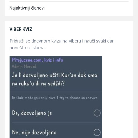
Najaktivniji članovi
VIBER KVIZ
Pridruži se dnevnom kvizu na Viberu i nauči svaki dan
ponešto iz islama.