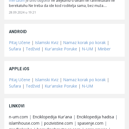
mersadm
Ve alejkumu-s-selam ve rahmetullahi ve
je unio odgovor
berekatuhu Ne treba da ide kod roditelja sama, bez muža.…
28.09.2024 u 19:21
ANDROID
Pitaj Učene
|
Islamski Kviz
|
Namaz korak po korak
|
Sufara
|
Tedžvid
|
Kur'anske Poruke
|
N-UM
|
Minber
APPLE iOS
Pitaj Učene
|
Islamski Kviz
|
Namaz korak po korak
|
Sufara
|
Tedžvid
|
Kur'anske Poruke
|
N-UM
LINKOVI
n-um.com
|
Enciklopedija Kur'ana
|
Enciklopedija hadisa
|
islamhouse.com
|
pozivistine.com
|
spasenje.com
|