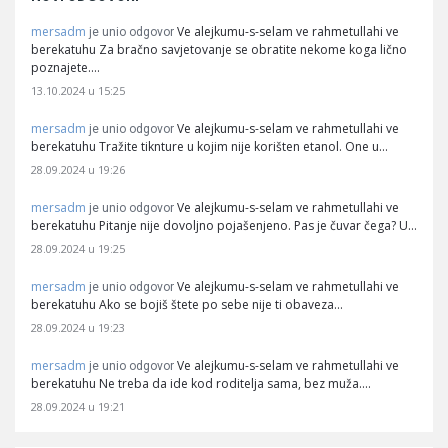
mersadm
Ve alejkumu-s-selam ve rahmetullahi ve
je unio odgovor
berekatuhu Za bračno savjetovanje se obratite nekome koga lično
poznajete.…
13.10.2024 u 15:25
mersadm
Ve alejkumu-s-selam ve rahmetullahi ve
je unio odgovor
berekatuhu Tražite tiknture u kojim nije korišten etanol. One u…
28.09.2024 u 19:26
mersadm
Ve alejkumu-s-selam ve rahmetullahi ve
je unio odgovor
berekatuhu Pitanje nije dovoljno pojašenjeno. Pas je čuvar čega? U…
28.09.2024 u 19:25
mersadm
Ve alejkumu-s-selam ve rahmetullahi ve
je unio odgovor
berekatuhu Ako se bojiš štete po sebe nije ti obaveza…
28.09.2024 u 19:23
mersadm
Ve alejkumu-s-selam ve rahmetullahi ve
je unio odgovor
berekatuhu Ne treba da ide kod roditelja sama, bez muža.…
28.09.2024 u 19:21