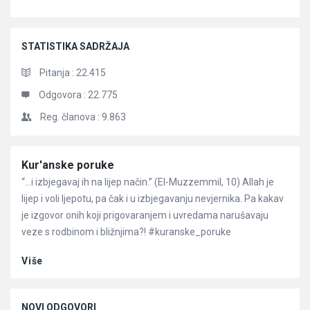
STATISTIKA SADRŽAJA
Pitanja :
22.415
Odgovora :
22.775
Reg. članova :
9.863
Članci
Kur'anske poruke
“…i izbjegavaj ih na lijep način.” (El-Muzzemmil, 10) Allah je
lijep i voli ljepotu, pa čak i u izbjegavanju nevjernika. Pa kakav
je izgovor onih koji prigovaranjem i uvredama narušavaju
veze s rodbinom i bližnjima?! #kuranske_poruke
Više
NOVI ODGOVORI