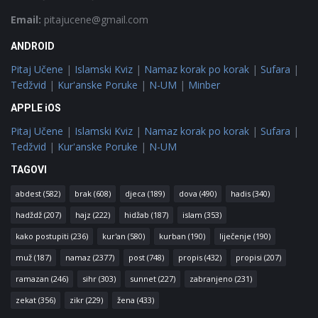
Email:
pitajucene@gmail.com
ANDROID
Pitaj Učene
|
Islamski Kviz
|
Namaz korak po korak
|
Sufara
|
Tedžvid
|
Kur'anske Poruke
|
N-UM
|
Minber
APPLE iOS
Pitaj Učene
|
Islamski Kviz
|
Namaz korak po korak
|
Sufara
|
Tedžvid
|
Kur'anske Poruke
|
N-UM
TAGOVI
abdest
(582)
brak
(608)
djeca
(189)
dova
(490)
hadis
(340)
hadždž
(207)
hajz
(222)
hidžab
(187)
islam
(353)
kako postupiti
(236)
kur'an
(580)
kurban
(190)
liječenje
(190)
muž
(187)
namaz
(2377)
post
(748)
propis
(432)
propisi
(207)
ramazan
(246)
sihr
(303)
sunnet
(227)
zabranjeno
(231)
zekat
(356)
zikr
(229)
žena
(433)