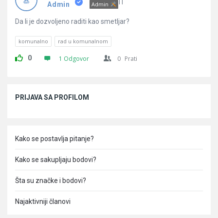
Pitanja
IT
Admin
Admin
Da li je dozvoljeno raditi kao smetljar?
komunalno
rad u komunalnom
0
1 Odgovor
0
Prati
Sidebar
PRIJAVA SA PROFILOM
Kako se postavlja pitanje?
Kako se sakupljaju bodovi?
Šta su značke i bodovi?
Najaktivniji članovi