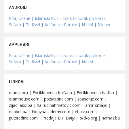
ANDROID
Pitaj Učene
|
Islamski Kviz
|
Namaz korak po korak
|
Sufara
|
Tedžvid
|
Kur'anske Poruke
|
N-UM
|
Minber
APPLE iOS
Pitaj Učene
|
Islamski Kviz
|
Namaz korak po korak
|
Sufara
|
Tedžvid
|
Kur'anske Poruke
|
N-UM
LINKOVI
n-um.com
|
Enciklopedija Kur'ana
|
Enciklopedija hadisa
|
islamhouse.com
|
pozivistine.com
|
spasenje.com
|
zijadljakic.ba
|
hajrudinahmetovic.com
|
amir-smajic
|
minber.ba
|
hidayaacademy.com
|
el-asr.com
|
putsredine.com
|
Predaje BiH Daija
|
s-d-o.org
|
namaz.ba
|