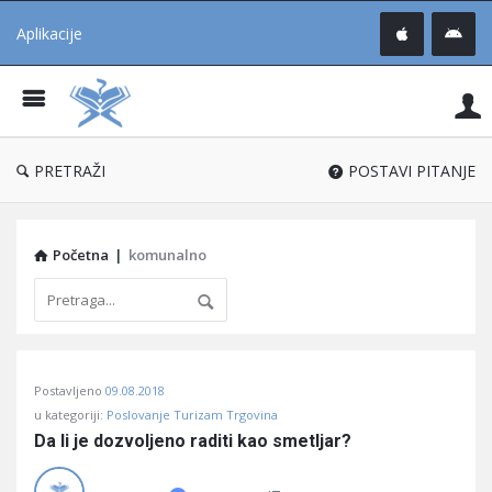
Aplikacije
Pit
Uč
®
PRETRAŽI
POSTAVI PITANJE
Početna
|
komunalno
Pitaj
Postavljeno
09.08.2018
Učene
u kategoriji:
Poslovanje Turizam Trgovina
®
Da li je dozvoljeno raditi kao smetljar?
Latest