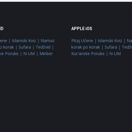
ID
APPLE iOS
čene
|
Islamski Kviz
|
Namaz
Pitaj Učene
|
Islamski Kviz
|
N
o korak
|
Sufara
|
Tedžvid
|
korak po korak
|
Sufara
|
Tedž
ke Poruke
|
N-UM
|
Minber
Kur'anske Poruke
|
N-UM