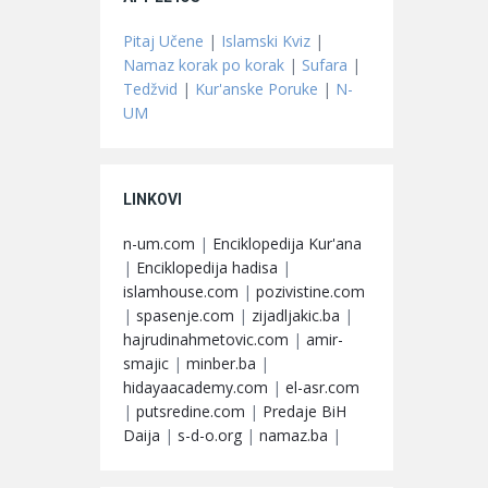
Pitaj Učene
|
Islamski Kviz
|
Namaz korak po korak
|
Sufara
|
Tedžvid
|
Kur'anske Poruke
|
N-
UM
LINKOVI
n-um.com
|
Enciklopedija Kur'ana
|
Enciklopedija hadisa
|
islamhouse.com
|
pozivistine.com
|
spasenje.com
|
zijadljakic.ba
|
hajrudinahmetovic.com
|
amir-
smajic
|
minber.ba
|
hidayaacademy.com
|
el-asr.com
|
putsredine.com
|
Predaje BiH
Daija
|
s-d-o.org
|
namaz.ba
|