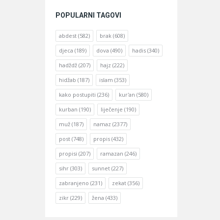
POPULARNI TAGOVI
abdest
(582)
brak
(608)
djeca
(189)
dova
(490)
hadis
(340)
hadždž
(207)
hajz
(222)
hidžab
(187)
islam
(353)
kako postupiti
(236)
kur'an
(580)
kurban
(190)
liječenje
(190)
muž
(187)
namaz
(2377)
post
(748)
propis
(432)
propisi
(207)
ramazan
(246)
sihr
(303)
sunnet
(227)
zabranjeno
(231)
zekat
(356)
zikr
(229)
žena
(433)