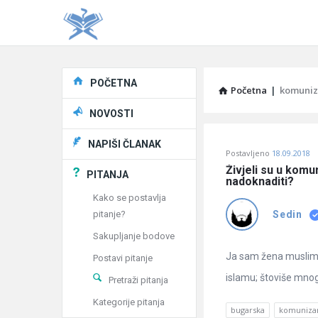
Explore
POČETNA
Početna
|
komuni
NOVOSTI
Pitaj
NAPIŠI ČLANAK
Postavljeno
18.09.2018
Učene
Živjeli su u komun
PITANJA
nadoknaditi?
®
Kako se postavlja
pitanje?
Sedin
Latest
Sakupljanje bodove
Pitanja
Ja sam žena musliman
Postavi pitanje
islamu; štoviše mnogi
Pretraži pitanja
Kategorije pitanja
bugarska
komuniz