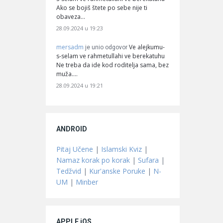
Ako se bojiš štete po sebe nije ti
obaveza…
28.09.2024 u 19:23
mersadm
Ve alejkumu-
je unio odgovor
s-selam ve rahmetullahi ve berekatuhu
Ne treba da ide kod roditelja sama, bez
muža.…
28.09.2024 u 19:21
ANDROID
Pitaj Učene
|
Islamski Kviz
|
Namaz korak po korak
|
Sufara
|
Tedžvid
|
Kur'anske Poruke
|
N-
UM
|
Minber
APPLE iOS