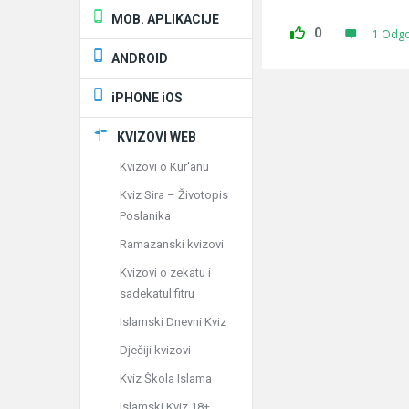
MOB. APLIKACIJE
0
1 Odg
ANDROID
iPHONE iOS
KVIZOVI WEB
Kvizovi o Kur'anu
Kviz Sira – Životopis
Poslanika
Ramazanski kvizovi
Kvizovi o zekatu i
sadekatul fitru
Islamski Dnevni Kviz
Dječiji kvizovi
Kviz Škola Islama
Islamski Kviz 18+