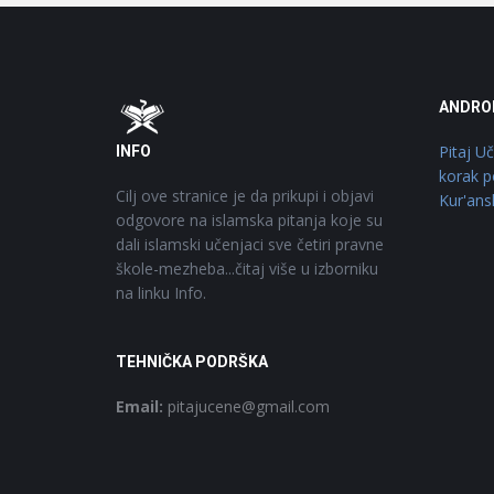
Footer
O
ANDRO
Pitaj U
INFO
korak p
Cilj ove stranice je da prikupi i objavi
Kur'ans
odgovore na islamska pitanja koje su
dali islamski učenjaci sve četiri pravne
škole-mezheba...čitaj više u izborniku
na linku Info.
TEHNIČKA PODRŠKA
Email:
pitajucene@gmail.com