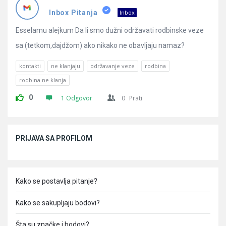
Pitanja
Inbox Pitanja
Inbox
Esselamu alejkum Da li smo dužni održavati rodbinske veze
sa (tetkom,dajdžom) ako nikako ne obavljaju namaz?
kontakti
ne klanjaju
održavanje veze
rodbina
rodbina ne klanja
0
1 Odgovor
0
Prati
Sidebar
PRIJAVA SA PROFILOM
Kako se postavlja pitanje?
Kako se sakupljaju bodovi?
Šta su značke i bodovi?