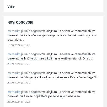
Više
NOVI ODGOVORI
mersadm
Ve alejkumu-s-selam ve rahmetullahi ve
je unio odgovor
berekatuhu Za bračno savjetovanje se obratite nekome koga lično
poznajete.…
13.10.2024 u 15:25
mersadm
Ve alejkumu-s-selam ve rahmetullahi ve
je unio odgovor
berekatuhu Tražite tiknture u kojim nije korišten etanol. One u…
28.09.2024 u 19:26
mersadm
Ve alejkumu-s-selam ve rahmetullahi ve
je unio odgovor
berekatuhu Pitanje nije dovoljno pojašenjeno. Pas je čuvar čega? U…
28.09.2024 u 19:25
mersadm
Ve alejkumu-s-selam ve rahmetullahi ve
je unio odgovor
berekatuhu Ako se bojiš štete po sebe nije ti obaveza…
28.09.2024 u 19:23