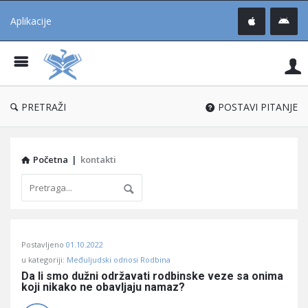
Aplikacije
Pit
Uč
®
PRETRAŽI
POSTAVI PITANJE
Početna
|
kontakti
Pitaj
Postavljeno
01.10.2022
Učene
u kategoriji:
Međuljudski odnosi Rodbina
®
Da li smo dužni održavati rodbinske veze sa onima 
koji nikako ne obavljaju namaz?
Latest