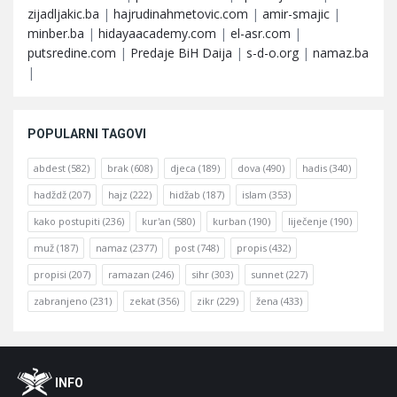
zijadljakic.ba
|
hajrudinahmetovic.com
|
amir-smajic
|
minber.ba
|
hidayaacademy.com
|
el-asr.com
|
putsredine.com
|
Predaje BiH Daija
|
s-d-o.org
|
namaz.ba
|
POPULARNI TAGOVI
abdest
(582)
brak
(608)
djeca
(189)
dova
(490)
hadis
(340)
hadždž
(207)
hajz
(222)
hidžab
(187)
islam
(353)
kako postupiti
(236)
kur'an
(580)
kurban
(190)
liječenje
(190)
muž
(187)
namaz
(2377)
post
(748)
propis
(432)
propisi
(207)
ramazan
(246)
sihr
(303)
sunnet
(227)
zabranjeno
(231)
zekat
(356)
zikr
(229)
žena
(433)
Footer
O
INFO