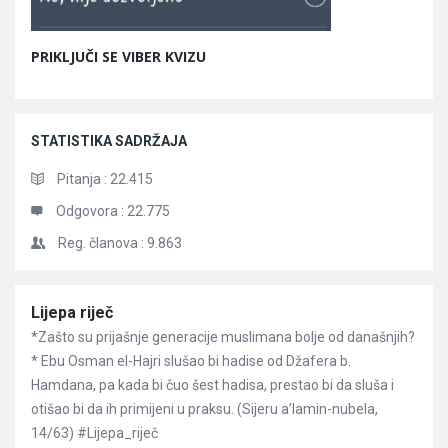
PRIKLJUČI SE VIBER KVIZU
STATISTIKA SADRŽAJA
Pitanja :
22.415
Odgovora :
22.775
Reg. članova :
9.863
Članci
Lijepa riječ
*Zašto su prijašnje generacije muslimana bolje od današnjih?
* Ebu Osman el-Hajri slušao bi hadise od Džafera b.
Hamdana, pa kada bi čuo šest hadisa, prestao bi da sluša i
otišao bi da ih primijeni u praksu. (Sijeru a’lamin-nubela,
14/63) #Lijepa_riječ