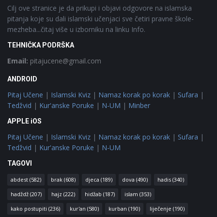
Cilj ove stranice je da prikupi i objavi odgovore na islamska
pitanja koje su dali islamski učenjaci sve četiri pravne škole-
mezheba...čitaj više u izborniku na linku Info.
TEHNIČKA PODRŠKA
Email:
pitajucene@gmail.com
ANDROID
Pitaj Učene
|
Islamski Kviz
|
Namaz korak po korak
|
Sufara
|
Tedžvid
|
Kur'anske Poruke
|
N-UM
|
Minber
APPLE iOS
Pitaj Učene
|
Islamski Kviz
|
Namaz korak po korak
|
Sufara
|
Tedžvid
|
Kur'anske Poruke
|
N-UM
TAGOVI
abdest
(582)
brak
(608)
djeca
(189)
dova
(490)
hadis
(340)
hadždž
(207)
hajz
(222)
hidžab
(187)
islam
(353)
kako postupiti
(236)
kur'an
(580)
kurban
(190)
liječenje
(190)