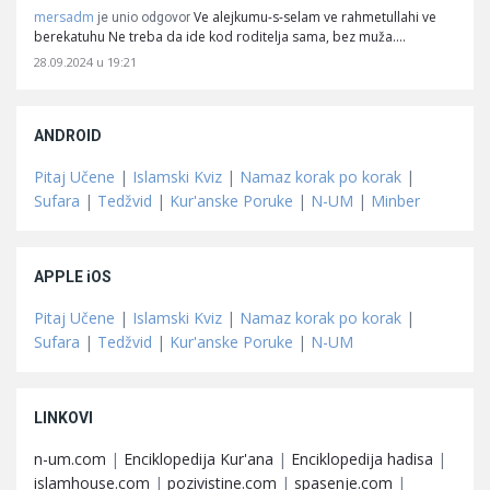
mersadm
Ve alejkumu-s-selam ve rahmetullahi ve
je unio odgovor
berekatuhu Ne treba da ide kod roditelja sama, bez muža.…
28.09.2024 u 19:21
ANDROID
Pitaj Učene
|
Islamski Kviz
|
Namaz korak po korak
|
Sufara
|
Tedžvid
|
Kur'anske Poruke
|
N-UM
|
Minber
APPLE iOS
Pitaj Učene
|
Islamski Kviz
|
Namaz korak po korak
|
Sufara
|
Tedžvid
|
Kur'anske Poruke
|
N-UM
LINKOVI
n-um.com
|
Enciklopedija Kur'ana
|
Enciklopedija hadisa
|
islamhouse.com
|
pozivistine.com
|
spasenje.com
|