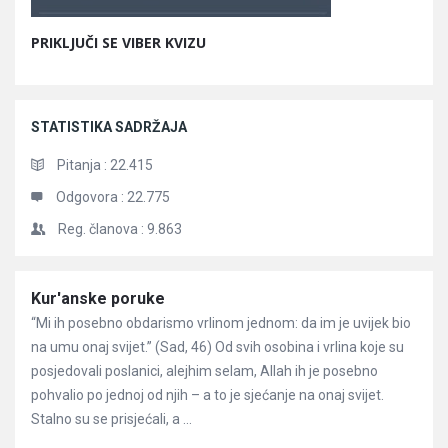
PRIKLJUČI SE VIBER KVIZU
STATISTIKA SADRŽAJA
Pitanja :
22.415
Odgovora :
22.775
Reg. članova :
9.863
Članci
Kur'anske poruke
“Mi ih posebno obdarismo vrlinom jednom: da im je uvijek bio
na umu onaj svijet.” (Sad, 46) Od svih osobina i vrlina koje su
posjedovali poslanici, alejhim selam, Allah ih je posebno
pohvalio po jednoj od njih – a to je sjećanje na onaj svijet.
Stalno su se prisjećali, a ...