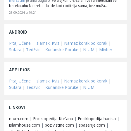
mersadm
Ve alejkumu-s-selam ve rahmetullahi ve
je unio odgovor
berekatuhu Ne treba da ide kod roditelja sama, bez muža.…
28.09.2024 u 19:21
ANDROID
Pitaj Učene
|
Islamski Kviz
|
Namaz korak po korak
|
Sufara
|
Tedžvid
|
Kur'anske Poruke
|
N-UM
|
Minber
APPLE iOS
Pitaj Učene
|
Islamski Kviz
|
Namaz korak po korak
|
Sufara
|
Tedžvid
|
Kur'anske Poruke
|
N-UM
LINKOVI
n-um.com
|
Enciklopedija Kur'ana
|
Enciklopedija hadisa
|
islamhouse.com
|
pozivistine.com
|
spasenje.com
|