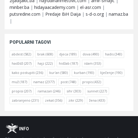
zijadljakic.ba
|
hajrudinahmetovic.com
|
amir-smajic
|
minber.ba
|
hidayaacademy.com
|
el-asr.com
|
putsredine.com
|
Predaje BiH Daija
|
s-d-o.org
|
namaz.ba
|
POPULARNI TAGOVI
abdest
(582)
brak
(608)
djeca
(189)
dova
(490)
hadis
(340)
hadždž
(207)
hajz
(222)
hidžab
(187)
islam
(353)
kako postupiti
(236)
kur'an
(580)
kurban
(190)
liječenje
(190)
muž
(187)
namaz
(2377)
post
(748)
propis
(432)
propisi
(207)
ramazan
(246)
sihr
(303)
sunnet
(227)
zabranjeno
(231)
zekat
(356)
zikr
(229)
žena
(433)
Footer
O
INFO