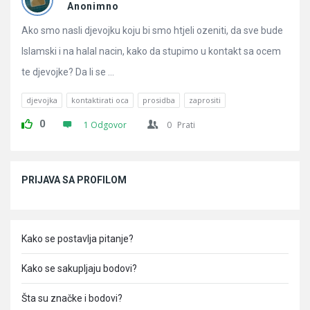
Pitanja
Anonimno
Ako smo nasli djevojku koju bi smo htjeli ozeniti, da sve bude
Islamski i na halal nacin, kako da stupimo u kontakt sa ocem
te djevojke? Da li se ...
djevojka
kontaktirati oca
prosidba
zaprositi
0
1 Odgovor
0
Prati
Sidebar
PRIJAVA SA PROFILOM
Kako se postavlja pitanje?
Kako se sakupljaju bodovi?
Šta su značke i bodovi?