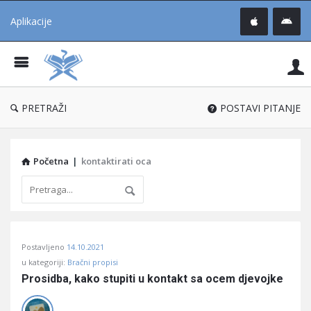
Aplikacije
Pit
Uč
®
PRETRAŽI
POSTAVI PITANJE
Početna
|
kontaktirati oca
Pitaj
Postavljeno
14.10.2021
Učene
u kategoriji:
Bračni propisi
®
Prosidba, kako stupiti u kontakt sa ocem djevojke
Latest