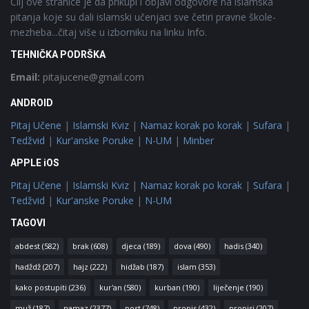
Cilj ove stranice je da prikupi i objavi odgovore na islamska
pitanja koje su dali islamski učenjaci sve četiri pravne škole-
mezheba...čitaj više u izborniku na linku Info.
TEHNIČKA PODRŠKA
Email:
pitajucene@gmail.com
ANDROID
Pitaj Učene
|
Islamski Kviz
|
Namaz korak po korak
|
Sufara
|
Tedžvid
|
Kur'anske Poruke
|
N-UM
|
Minber
APPLE iOS
Pitaj Učene
|
Islamski Kviz
|
Namaz korak po korak
|
Sufara
|
Tedžvid
|
Kur'anske Poruke
|
N-UM
TAGOVI
abdest
(582)
brak
(608)
djeca
(189)
dova
(490)
hadis
(340)
hadždž
(207)
hajz
(222)
hidžab
(187)
islam
(353)
kako postupiti
(236)
kur'an
(580)
kurban
(190)
liječenje
(190)
muž
(187)
namaz
(2377)
post
(748)
propis
(432)
propisi
(207)