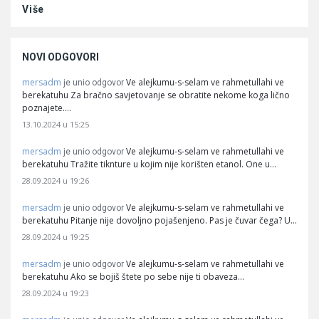
Više
NOVI ODGOVORI
mersadm
Ve alejkumu-s-selam ve rahmetullahi ve
je unio odgovor
berekatuhu Za bračno savjetovanje se obratite nekome koga lično
poznajete.…
13.10.2024 u 15:25
mersadm
Ve alejkumu-s-selam ve rahmetullahi ve
je unio odgovor
berekatuhu Tražite tiknture u kojim nije korišten etanol. One u…
28.09.2024 u 19:26
mersadm
Ve alejkumu-s-selam ve rahmetullahi ve
je unio odgovor
berekatuhu Pitanje nije dovoljno pojašenjeno. Pas je čuvar čega? U…
28.09.2024 u 19:25
mersadm
Ve alejkumu-s-selam ve rahmetullahi ve
je unio odgovor
berekatuhu Ako se bojiš štete po sebe nije ti obaveza…
28.09.2024 u 19:23