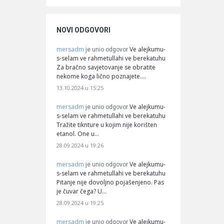
NOVI ODGOVORI
mersadm
Ve alejkumu-
je unio odgovor
s-selam ve rahmetullahi ve berekatuhu
Za bračno savjetovanje se obratite
nekome koga lično poznajete.…
13.10.2024 u 15:25
mersadm
Ve alejkumu-
je unio odgovor
s-selam ve rahmetullahi ve berekatuhu
Tražite tiknture u kojim nije korišten
etanol. One u…
28.09.2024 u 19:26
mersadm
Ve alejkumu-
je unio odgovor
s-selam ve rahmetullahi ve berekatuhu
Pitanje nije dovoljno pojašenjeno. Pas
je čuvar čega? U…
28.09.2024 u 19:25
mersadm
Ve alejkumu-
je unio odgovor