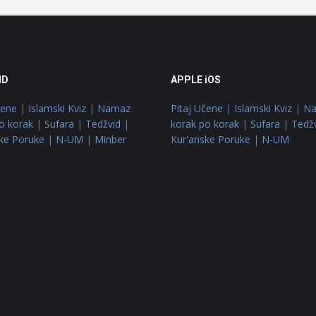
ID
APPLE iOS
čene
|
Islamski Kviz
|
Namaz
Pitaj Učene
|
Islamski Kviz
|
N
o korak
|
Sufara
|
Tedžvid
|
korak po korak
|
Sufara
|
Tedž
ke Poruke
|
N-UM
|
Minber
Kur'anske Poruke
|
N-UM