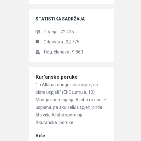
STATISTIKA SADRŽAJA
Pitanja :
22.415
Odgovora :
22.775
Reg. članova :
9.863
Članci
Kur'anske poruke
“…i Allaha mnogo spominjite, da
biste uspjeli.” (El-Džumu'a, 10)
Mnogo spominjanja Allaha razlog je
uspjeha, pa ako želiš uspjeh, onda
što više Allaha spominji.
#kuranske_poruke
Više