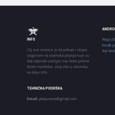
Footer
O
ANDRO
Pitaj U
INFO
korak p
Cilj ove stranice je da prikupi i objavi
Kur'ans
odgovore na islamska pitanja koje su
dali islamski učenjaci sve četiri pravne
škole-mezheba...čitaj više u izborniku
na linku Info.
TEHNIČKA PODRŠKA
Email:
pitajucene@gmail.com