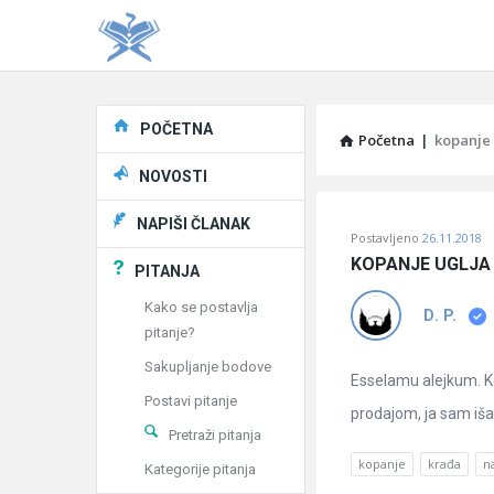
Explore
POČETNA
Početna
|
kopanje
NOVOSTI
Pitaj
NAPIŠI ČLANAK
Postavljeno
26.11.2018
Učene
KOPANJE UGLJA 
PITANJA
®
Kako se postavlja
D. P.
pitanje?
Latest
Sakupljanje bodove
Pitanja
Esselamu alejkum. Ko
Postavi pitanje
prodajom, ja sam išao
Pretraži pitanja
kopanje
krađa
n
Kategorije pitanja