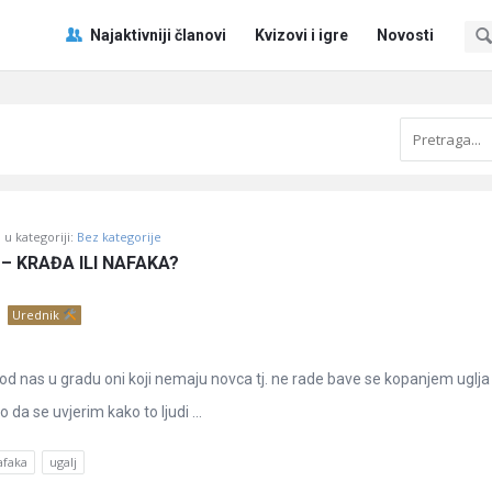
Pitaj
Pitaj
Najaktivniji članovi
Kvizovi i igre
Novosti
Učene
Učene
®
®
Navigacija
u kategoriji:
Bez kategorije
– KRAĐA ILI NAFAKA?
Urednik
d nas u gradu oni koji nemaju novca tj. ne rade bave se kopanjem uglja 
 da se uvjerim kako to ljudi ...
afaka
ugalj