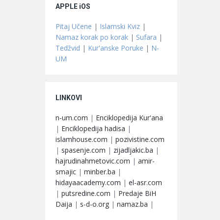
APPLE iOS
Pitaj Učene
|
Islamski Kviz
|
Namaz korak po korak
|
Sufara
|
Tedžvid
|
Kur'anske Poruke
|
N-
UM
LINKOVI
n-um.com
|
Enciklopedija Kur'ana
|
Enciklopedija hadisa
|
islamhouse.com
|
pozivistine.com
|
spasenje.com
|
zijadljakic.ba
|
hajrudinahmetovic.com
|
amir-
smajic
|
minber.ba
|
hidayaacademy.com
|
el-asr.com
|
putsredine.com
|
Predaje BiH
Daija
|
s-d-o.org
|
namaz.ba
|