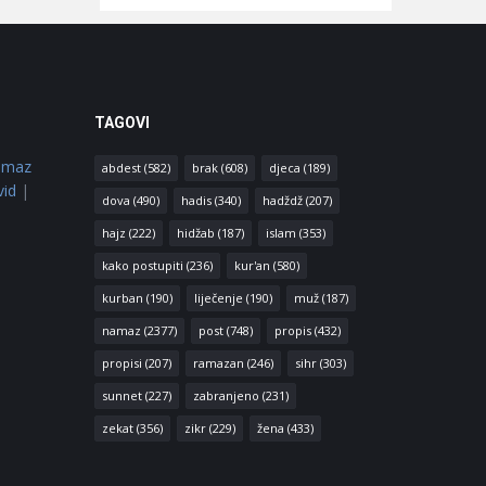
TAGOVI
amaz
abdest
(582)
brak
(608)
djeca
(189)
vid
|
dova
(490)
hadis
(340)
hadždž
(207)
hajz
(222)
hidžab
(187)
islam
(353)
kako postupiti
(236)
kur'an
(580)
kurban
(190)
liječenje
(190)
muž
(187)
namaz
(2377)
post
(748)
propis
(432)
propisi
(207)
ramazan
(246)
sihr
(303)
sunnet
(227)
zabranjeno
(231)
zekat
(356)
zikr
(229)
žena
(433)