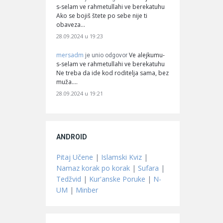
s-selam ve rahmetullahi ve berekatuhu
Ako se bojiš štete po sebe nije ti
obaveza…
28.09.2024 u 19:23
mersadm
Ve alejkumu-
je unio odgovor
s-selam ve rahmetullahi ve berekatuhu
Ne treba da ide kod roditelja sama, bez
muža.…
28.09.2024 u 19:21
ANDROID
Pitaj Učene
|
Islamski Kviz
|
Namaz korak po korak
|
Sufara
|
Tedžvid
|
Kur'anske Poruke
|
N-
UM
|
Minber