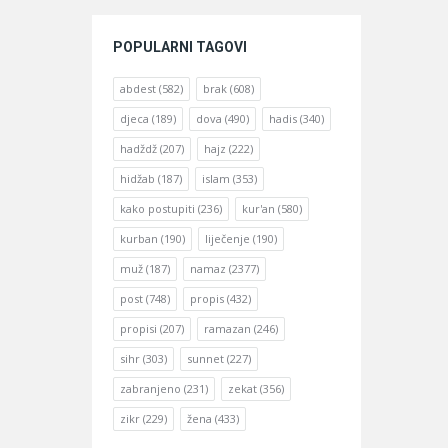
POPULARNI TAGOVI
abdest
(582)
brak
(608)
djeca
(189)
dova
(490)
hadis
(340)
hadždž
(207)
hajz
(222)
hidžab
(187)
islam
(353)
kako postupiti
(236)
kur'an
(580)
kurban
(190)
liječenje
(190)
muž
(187)
namaz
(2377)
post
(748)
propis
(432)
propisi
(207)
ramazan
(246)
sihr
(303)
sunnet
(227)
zabranjeno
(231)
zekat
(356)
zikr
(229)
žena
(433)