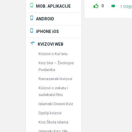
0
MOB. APLIKACIJE
1 Odg
ANDROID
iPHONE iOS
KVIZOVI WEB
Kvizovi o Kur'anu
Kviz Sira – Životopis
Poslanika
Ramazanski kvizovi
Kvizovi o zekatu i
sadekatul fitru
Islamski Dnevni Kviz
Dječiji kvizovi
Kviz Škola Islama
Islamski Kviz 18+