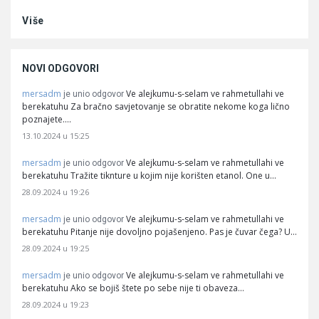
Više
NOVI ODGOVORI
mersadm
Ve alejkumu-s-selam ve rahmetullahi ve
je unio odgovor
berekatuhu Za bračno savjetovanje se obratite nekome koga lično
poznajete.…
13.10.2024 u 15:25
mersadm
Ve alejkumu-s-selam ve rahmetullahi ve
je unio odgovor
berekatuhu Tražite tiknture u kojim nije korišten etanol. One u…
28.09.2024 u 19:26
mersadm
Ve alejkumu-s-selam ve rahmetullahi ve
je unio odgovor
berekatuhu Pitanje nije dovoljno pojašenjeno. Pas je čuvar čega? U…
28.09.2024 u 19:25
mersadm
Ve alejkumu-s-selam ve rahmetullahi ve
je unio odgovor
berekatuhu Ako se bojiš štete po sebe nije ti obaveza…
28.09.2024 u 19:23