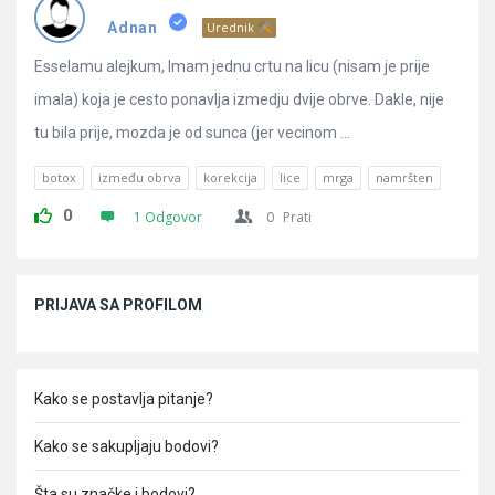
Pitanja
Adnan
Urednik
Esselamu alejkum, Imam jednu crtu na licu (nisam je prije
imala) koja je cesto ponavlja izmedju dvije obrve. Dakle, nije
tu bila prije, mozda je od sunca (jer vecinom ...
botox
između obrva
korekcija
lice
mrga
namršten
0
1 Odgovor
0
Prati
Sidebar
PRIJAVA SA PROFILOM
Kako se postavlja pitanje?
Kako se sakupljaju bodovi?
Šta su značke i bodovi?