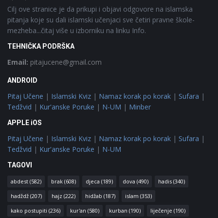
Cilj ove stranice je da prikupi i objavi odgovore na islamska
pitanja koje su dali islamski učenjaci sve četiri pravne škole-
mezheba...čitaj više u izborniku na linku Info.
TEHNIČKA PODRŠKA
Email:
pitajucene@gmail.com
ANDROID
Pitaj Učene
|
Islamski Kviz
|
Namaz korak po korak
|
Sufara
|
Tedžvid
|
Kur'anske Poruke
|
N-UM
|
Minber
APPLE iOS
Pitaj Učene
|
Islamski Kviz
|
Namaz korak po korak
|
Sufara
|
Tedžvid
|
Kur'anske Poruke
|
N-UM
TAGOVI
abdest
(582)
brak
(608)
djeca
(189)
dova
(490)
hadis
(340)
hadždž
(207)
hajz
(222)
hidžab
(187)
islam
(353)
kako postupiti
(236)
kur'an
(580)
kurban
(190)
liječenje
(190)