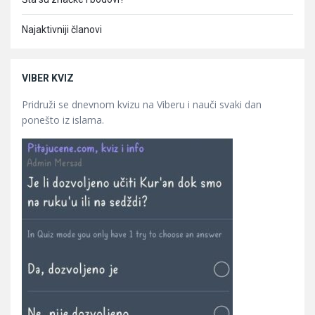
Najaktivniji članovi
VIBER KVIZ
Pridruži se dnevnom kvizu na Viberu i nauči svaki dan
ponešto iz islama.