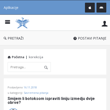
Aplikacije
Pit
Uč
®
PRETRAŽI
POSTAVI PITANJE
Početna
|
korekcija
Pitaj
Postavljeno
16.11.2018
Učene
u kategoriji:
Savremena pitanja
®
Smijem li botoksom ispraviti liniju izmedju dvije 
obrve?
Latest