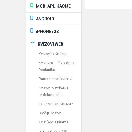
MOB. APLIKACIJE
ANDROID
iPHONE iOS
KVIZOVI WEB
Kvizovi o Kur'anu
Kviz Sira – Životopis
Poslanika
Ramazanski kvizovi
Kvizovi o zekatu i
sadekatul fitru
Islamski Dnevni Kviz
Dječiji kvizovi
Kviz Škola Islama
Islamski Kviz 18+