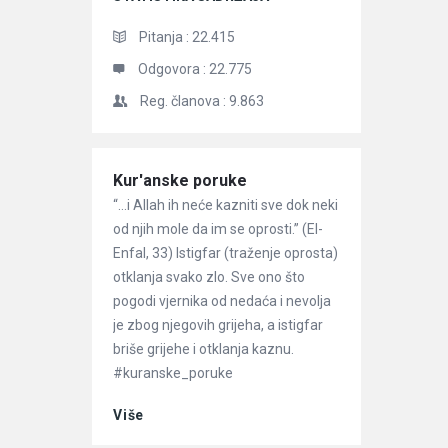
Pitanja :
22.415
Odgovora :
22.775
Reg. članova :
9.863
Članci
Kur'anske poruke
“…i Allah ih neće kazniti sve dok neki
od njih mole da im se oprosti.” (El-
Enfal, 33) Istigfar (traženje oprosta)
otklanja svako zlo. Sve ono što
pogodi vjernika od nedaća i nevolja
je zbog njegovih grijeha, a istigfar
briše grijehe i otklanja kaznu.
#kuranske_poruke
Više