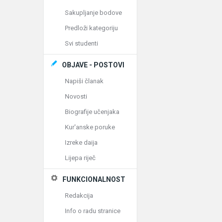
Sakupljanje bodove
Predloži kategoriju
Svi studenti
OBJAVE - POSTOVI
Napiši članak
Novosti
Biografije učenjaka
Kur'anske poruke
Izreke daija
Lijepa riječ
FUNKCIONALNOST
Redakcija
Info o radu stranice