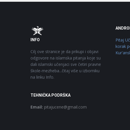
Footer
O
ANDRO
Pitaj U
INFO
korak p
Cilj ove stranice je da prikupi i objavi
Kur'ans
odgovore na islamska pitanja koje su
dali islamski učenjaci sve četiri pravne
škole-mezheba...čitaj više u izborniku
na linku Info.
TEHNIČKA PODRŠKA
Email:
pitajucene@gmail.com