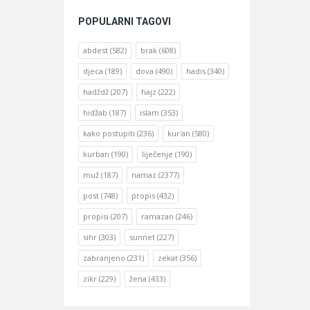
POPULARNI TAGOVI
abdest
(582)
brak
(608)
djeca
(189)
dova
(490)
hadis
(340)
hadždž
(207)
hajz
(222)
hidžab
(187)
islam
(353)
kako postupiti
(236)
kur'an
(580)
kurban
(190)
liječenje
(190)
muž
(187)
namaz
(2377)
post
(748)
propis
(432)
propisi
(207)
ramazan
(246)
sihr
(303)
sunnet
(227)
zabranjeno
(231)
zekat
(356)
zikr
(229)
žena
(433)