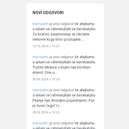
NOVI ODGOVORI
mersadm
Ve alejkumu-
je unio odgovor
s-selam ve rahmetullahi ve berekatuhu
Za bračno savjetovanje se obratite
nekome koga lično poznajete.…
13.10.2024 u 15:25
mersadm
Ve alejkumu-
je unio odgovor
s-selam ve rahmetullahi ve berekatuhu
Tražite tiknture u kojim nije korišten
etanol. One u…
28.09.2024 u 19:26
mersadm
Ve alejkumu-
je unio odgovor
s-selam ve rahmetullahi ve berekatuhu
Pitanje nije dovoljno pojašenjeno. Pas
je čuvar čega? U…
28.09.2024 u 19:25
mersadm
Ve alejkumu-
je unio odgovor
s-selam ve rahmetullahi ve berekatuhu