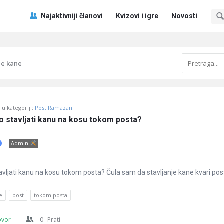
Pitaj
Pitaj
Najaktivniji članovi
Kvizovi i igre
Novosti
Učene
Učene
®
®
Navigacija
je kane
u kategoriji:
Post Ramazan
no stavljati kanu na kosu tokom posta?
Admin
stavljati kanu na kosu tokom posta? Čula sam da stavljanje kane kvari pos
e
post
tokom posta
ovor
0
Prati