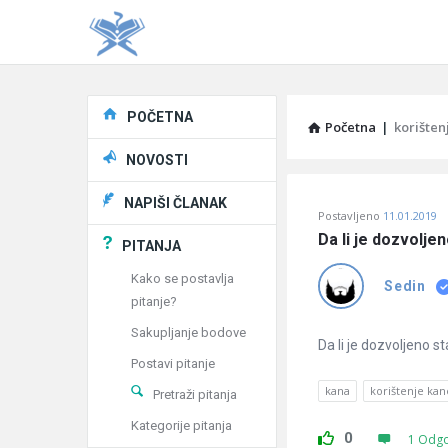
Explore
POČETNA
Početna
|
korišten
NOVOSTI
Pitaj
NAPIŠI ČLANAK
Postavljeno
11.01.2019
Učene
Da li je dozvolje
PITANJA
®
Kako se postavlja
Sedin
pitanje?
Latest
Sakupljanje bodove
Pitanja
Da li je dozvoljeno 
Postavi pitanje
kana
korištenje kan
Pretraži pitanja
Kategorije pitanja
0
1 Odg