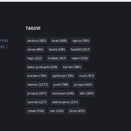
TAGOVI
amaz
abdest
(582)
brak
(608)
djeca
(189)
vid
|
dova
(490)
hadis
(340)
hadždž
(207)
hajz
(222)
hidžab
(187)
islam
(353)
kako postupiti
(236)
kur'an
(580)
kurban
(190)
liječenje
(190)
muž
(187)
namaz
(2377)
post
(748)
propis
(432)
propisi
(207)
ramazan
(246)
sihr
(303)
sunnet
(227)
zabranjeno
(231)
zekat
(356)
zikr
(229)
žena
(433)