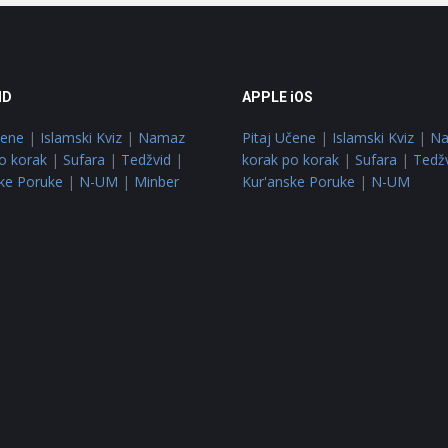
ID
APPLE iOS
čene
|
Islamski Kviz
|
Namaz
Pitaj Učene
|
Islamski Kviz
|
N
o korak
|
Sufara
|
Tedžvid
|
korak po korak
|
Sufara
|
Tedž
ke Poruke
|
N-UM
|
Minber
Kur'anske Poruke
|
N-UM