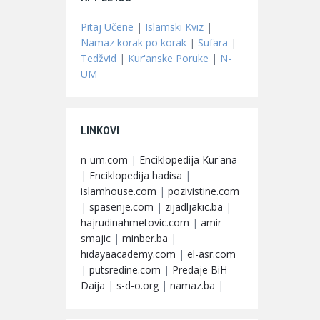
Pitaj Učene
|
Islamski Kviz
|
Namaz korak po korak
|
Sufara
|
Tedžvid
|
Kur'anske Poruke
|
N-
UM
LINKOVI
n-um.com
|
Enciklopedija Kur'ana
|
Enciklopedija hadisa
|
islamhouse.com
|
pozivistine.com
|
spasenje.com
|
zijadljakic.ba
|
hajrudinahmetovic.com
|
amir-
smajic
|
minber.ba
|
hidayaacademy.com
|
el-asr.com
|
putsredine.com
|
Predaje BiH
Daija
|
s-d-o.org
|
namaz.ba
|