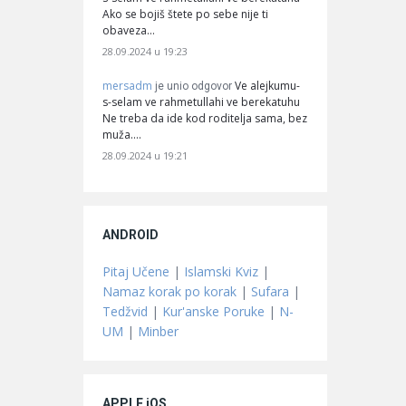
Ako se bojiš štete po sebe nije ti
obaveza…
28.09.2024 u 19:23
mersadm
Ve alejkumu-
je unio odgovor
s-selam ve rahmetullahi ve berekatuhu
Ne treba da ide kod roditelja sama, bez
muža.…
28.09.2024 u 19:21
ANDROID
Pitaj Učene
|
Islamski Kviz
|
Namaz korak po korak
|
Sufara
|
Tedžvid
|
Kur'anske Poruke
|
N-
UM
|
Minber
APPLE iOS