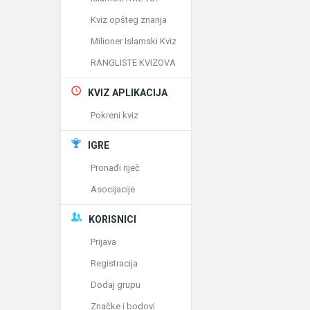
Kviz opšteg znanja
Milioner Islamski Kviz
RANGLISTE KVIZOVA
KVIZ APLIKACIJA
Pokreni kviz
IGRE
Pronađi riječ
Asocijacije
KORISNICI
Prijava
Registracija
Dodaj grupu
Značke i bodovi