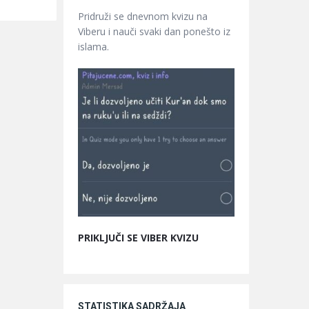
Pridruži se dnevnom kvizu na
Viberu i nauči svaki dan ponešto iz
islama.
PRIKLJUČI SE VIBER KVIZU
STATISTIKA SADRŽAJA