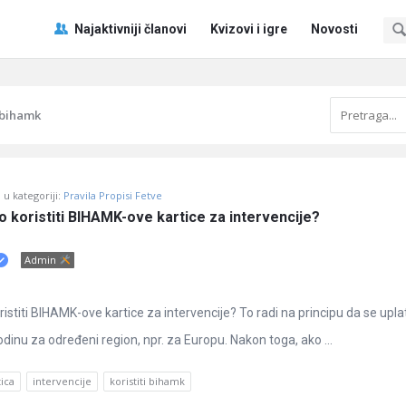
Pitaj
Pitaj
Najaktivniji članovi
Kvizovi i igre
Novosti
Učene
Učene
®
®
Navigacija
i bihamk
u kategoriji:
Pravila Propisi Fetve
no koristiti BIHAMK-ove kartice za intervencije?
Admin
oristiti BIHAMK-ove kartice za intervencije? To radi na principu da se upla
dinu za određeni region, npr. za Europu. Nakon toga, ako ...
ica
intervencije
koristiti bihamk