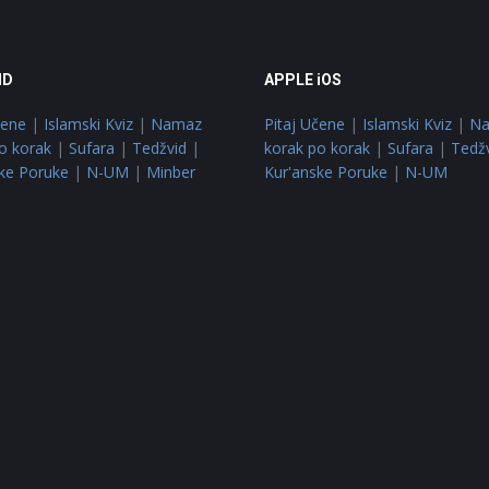
ID
APPLE iOS
čene
|
Islamski Kviz
|
Namaz
Pitaj Učene
|
Islamski Kviz
|
N
o korak
|
Sufara
|
Tedžvid
|
korak po korak
|
Sufara
|
Tedž
ke Poruke
|
N-UM
|
Minber
Kur'anske Poruke
|
N-UM