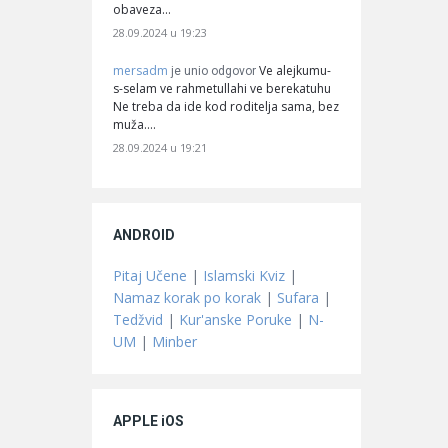
obaveza…
28.09.2024 u 19:23
mersadm
Ve alejkumu-
je unio odgovor
s-selam ve rahmetullahi ve berekatuhu
Ne treba da ide kod roditelja sama, bez
muža.…
28.09.2024 u 19:21
ANDROID
Pitaj Učene
|
Islamski Kviz
|
Namaz korak po korak
|
Sufara
|
Tedžvid
|
Kur'anske Poruke
|
N-
UM
|
Minber
APPLE iOS