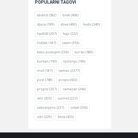
POPULARNI TAGOVI
abdest
(582)
brak
(608)
djeca
(189)
dova
(490)
hadis
(340)
hadždž
(207)
hajz
(222)
hidžab
(187)
islam
(353)
kako postupiti
(236)
kur'an
(580)
kurban
(190)
liječenje
(190)
muž
(187)
namaz
(2377)
post
(748)
propis
(432)
propisi
(207)
ramazan
(246)
sihr
(303)
sunnet
(227)
zabranjeno
(231)
zekat
(356)
zikr
(229)
žena
(433)