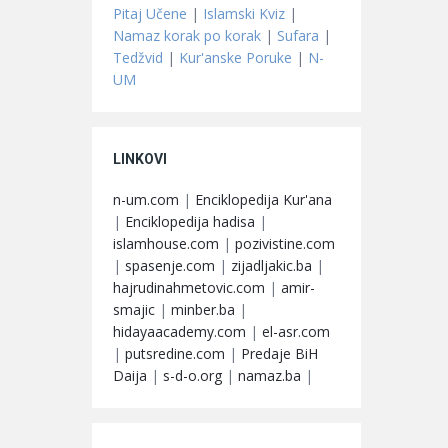
Pitaj Učene
|
Islamski Kviz
|
Namaz korak po korak
|
Sufara
|
Tedžvid
|
Kur'anske Poruke
|
N-
UM
LINKOVI
n-um.com
|
Enciklopedija Kur'ana
|
Enciklopedija hadisa
|
islamhouse.com
|
pozivistine.com
|
spasenje.com
|
zijadljakic.ba
|
hajrudinahmetovic.com
|
amir-
smajic
|
minber.ba
|
hidayaacademy.com
|
el-asr.com
|
putsredine.com
|
Predaje BiH
Daija
|
s-d-o.org
|
namaz.ba
|