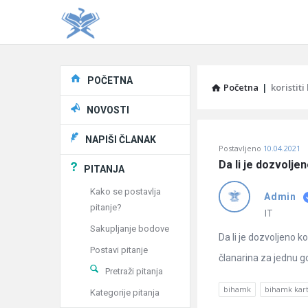
Explore
POČETNA
Početna
|
koristit
NOVOSTI
Pitaj
NAPIŠI ČLANAK
Postavljeno
10.04.2021
Učene
Da li je dozvolje
PITANJA
®
Kako se postavlja
Admin
pitanje?
Latest
IT
Sakupljanje bodove
Pitanja
Da li je dozvoljeno k
Postavi pitanje
članarina za jednu go
Pretraži pitanja
bihamk
bihamk kart
Kategorije pitanja