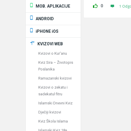
0
MOB. APLIKACIJE
1 Odg
ANDROID
iPHONE iOS
KVIZOVI WEB
Kvizovi o Kur'anu
Kviz Sira – Životopis
Poslanika
Ramazanski kvizovi
Kvizovi o zekatu i
sadekatul fitru
Islamski Dnevni Kviz
Dječiji kvizovi
Kviz Škola Islama
Islamski Kviz 18+