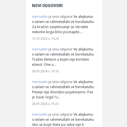
NOVI ODGOVORI
mersadm
Ve alejkumu-
je unio odgovor
s-selam ve rahmetullahi ve berekatuhu
Za bračno savjetovanje se obratite
nekome koga lično poznajete.…
13.10.2024 u 15:25
mersadm
Ve alejkumu-
je unio odgovor
s-selam ve rahmetullahi ve berekatuhu
Tražite tiknture u kojim nije korišten
etanol. One u…
28.09.2024 u 19:26
mersadm
Ve alejkumu-
je unio odgovor
s-selam ve rahmetullahi ve berekatuhu
Pitanje nije dovoljno pojašenjeno. Pas
je čuvar čega? U…
28.09.2024 u 19:25
mersadm
Ve alejkumu-
je unio odgovor
s-selam ve rahmetullahi ve berekatuhu
Ako se bojiš štete po sebe nije ti