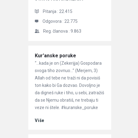
Pitanja :
22.415
Odgovora :
22.775
Reg. članova :
9.863
Članci
Kur'anske poruke
“…kada je on (Zekerijja) Gospodara
svoga tiho zovnuo…” (Merjem, 3)
Allah od tebe ne traži ni da povisiš
ton kako bi Ga dozvao. Dovoljno je
da digneš ruke i tiho, u sebi, zatražiš
da se Njemu obratiš, ne trebaju ti
veze ni štele. #kuranske_poruke
Više