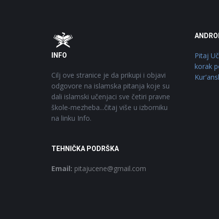
Footer
O
ANDRO
Pitaj U
INFO
korak p
Cilj ove stranice je da prikupi i objavi
Kur'ans
odgovore na islamska pitanja koje su
dali islamski učenjaci sve četiri pravne
škole-mezheba...čitaj više u izborniku
na linku Info.
TEHNIČKA PODRŠKA
Email:
pitajucene@gmail.com