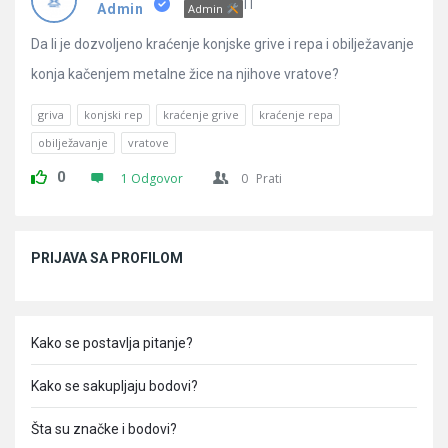
Pitanja
IT
Admin
Admin
Da li je dozvoljeno kraćenje konjske grive i repa i obilježavanje
konja kačenjem metalne žice na njihove vratove?
griva
konjski rep
kraćenje grive
kraćenje repa
obilježavanje
vratove
0
1 Odgovor
0
Prati
Sidebar
PRIJAVA SA PROFILOM
Kako se postavlja pitanje?
Kako se sakupljaju bodovi?
Šta su značke i bodovi?