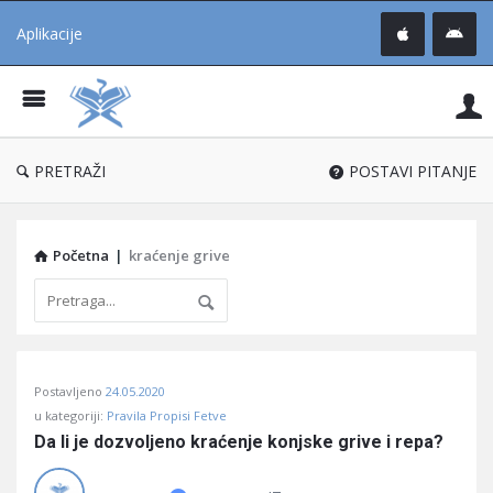
Aplikacije
Pit
Uč
®
PRETRAŽI
POSTAVI PITANJE
Početna
|
kraćenje grive
Pitaj
Postavljeno
24.05.2020
Učene
u kategoriji:
Pravila Propisi Fetve
®
Da li je dozvoljeno kraćenje konjske grive i repa?
Latest