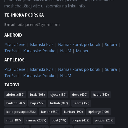
mezheba...čitaj više u izborniku na linku Info.
TEHNIČKA PODRŠKA
Email:
pitajucene@gmail.com
ANDROID
Pitaj Učene
|
Islamski Kviz
|
Namaz korak po korak
|
Sufara
|
Tedžvid
|
Kur'anske Poruke
|
N-UM
|
Minber
APPLE iOS
Pitaj Učene
|
Islamski Kviz
|
Namaz korak po korak
|
Sufara
|
Tedžvid
|
Kur'anske Poruke
|
N-UM
TAGOVI
abdest
(582)
brak
(608)
djeca
(189)
dova
(490)
hadis
(340)
hadždž
(207)
hajz
(222)
hidžab
(187)
islam
(353)
kako postupiti
(236)
kur'an
(580)
kurban
(190)
liječenje
(190)
muž
(187)
namaz
(2377)
post
(748)
propis
(432)
propisi
(207)