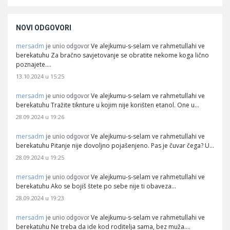
NOVI ODGOVORI
mersadm
Ve alejkumu-s-selam ve rahmetullahi ve
je unio odgovor
berekatuhu Za bračno savjetovanje se obratite nekome koga lično
poznajete.…
13.10.2024 u 15:25
mersadm
Ve alejkumu-s-selam ve rahmetullahi ve
je unio odgovor
berekatuhu Tražite tiknture u kojim nije korišten etanol. One u…
28.09.2024 u 19:26
mersadm
Ve alejkumu-s-selam ve rahmetullahi ve
je unio odgovor
berekatuhu Pitanje nije dovoljno pojašenjeno. Pas je čuvar čega? U…
28.09.2024 u 19:25
mersadm
Ve alejkumu-s-selam ve rahmetullahi ve
je unio odgovor
berekatuhu Ako se bojiš štete po sebe nije ti obaveza…
28.09.2024 u 19:23
mersadm
Ve alejkumu-s-selam ve rahmetullahi ve
je unio odgovor
berekatuhu Ne treba da ide kod roditelja sama, bez muža.…