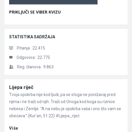
PRIKLJUČI SE VIBER KVIZU
STATISTIKA SADRŽAJA
Pitanja :
22.415
Odgovora :
22.775
Reg. članova :
9.863
Članci
Lijepa riječ
Tvoja opskrba nije kod ljudi, pa se stoga ne ponižavaj pred
njima i ne traži od njih. Traži od Onoga kod koga su riznice
nebesa i Zemlje. “A na nebu je opskrba vaša i ono što vam se
obećava.” (Kur’an, 51:22) #Lijepa_riječ
Više