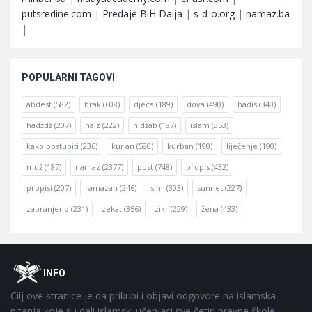
putsredine.com
|
Predaje BiH Daija
|
s-d-o.org
|
namaz.ba
|
POPULARNI TAGOVI
abdest
(582)
brak
(608)
djeca
(189)
dova
(490)
hadis
(340)
hadždž
(207)
hajz
(222)
hidžab
(187)
islam
(353)
kako postupiti
(236)
kur'an
(580)
kurban
(190)
liječenje
(190)
muž
(187)
namaz
(2377)
post
(748)
propis
(432)
propisi
(207)
ramazan
(246)
sihr
(303)
sunnet
(227)
zabranjeno
(231)
zekat
(356)
zikr
(229)
žena
(433)
Footer
O
INFO
Cilj ove stranice je da prikupi i objavi odgovore na islamska
pitanja koje su dali islamski učenjaci sve četiri pravne škole-