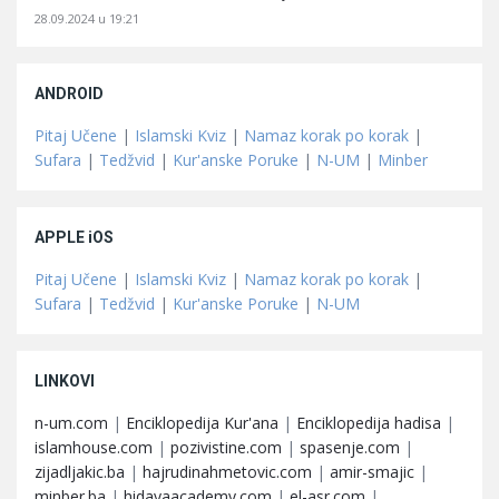
28.09.2024 u 19:21
ANDROID
Pitaj Učene
|
Islamski Kviz
|
Namaz korak po korak
|
Sufara
|
Tedžvid
|
Kur'anske Poruke
|
N-UM
|
Minber
APPLE iOS
Pitaj Učene
|
Islamski Kviz
|
Namaz korak po korak
|
Sufara
|
Tedžvid
|
Kur'anske Poruke
|
N-UM
LINKOVI
n-um.com
|
Enciklopedija Kur'ana
|
Enciklopedija hadisa
|
islamhouse.com
|
pozivistine.com
|
spasenje.com
|
zijadljakic.ba
|
hajrudinahmetovic.com
|
amir-smajic
|
minber.ba
|
hidayaacademy.com
|
el-asr.com
|