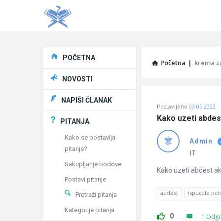
Explore
POČETNA
Početna
|
krema z
NOVOSTI
Pitaj
NAPIŠI ČLANAK
Postavljeno
03.05.2022
Učene
Kako uzeti abdes
PITANJA
®
Kako se postavlja
Admin
pitanje?
Latest
IT
Sakupljanje bodove
Pitanja
Kako uzeti abdest ak
Postavi pitanje
abdest
ispucale pet
Pretraži pitanja
Kategorije pitanja
0
1 Odg