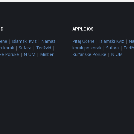
ID
APPLE iOS
čene
|
Islamski Kviz
|
Namaz
Pitaj Učene
|
Islamski Kviz
|
N
o korak
|
Sufara
|
Tedžvid
|
korak po korak
|
Sufara
|
Tedž
ke Poruke
|
N-UM
|
Minber
Kur'anske Poruke
|
N-UM