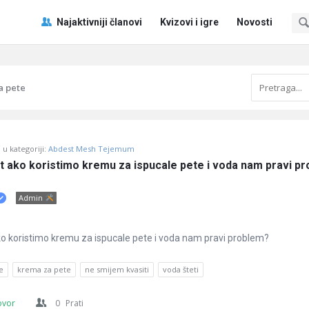
Pitaj
Pitaj
Najaktivniji članovi
Kvizovi i igre
Novosti
Učene
Učene
®
®
Navigacija
a pete
u kategoriji:
Abdest Mesh Tejemum
t ako koristimo kremu za ispucale pete i voda nam pravi p
Admin
o koristimo kremu za ispucale pete i voda nam pravi problem?
e
krema za pete
ne smijem kvasiti
voda šteti
ovor
0
Prati