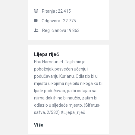
Pitanja :
22.415
Odgovora :
22.775
Reg. članova :
9.863
Članci
Lijepa riječ
Ebu Hamdun et-Tajjib bio je
pobožnjak posvećen učenju i
podučavanju Kur'anu. Odlazio bi u
mjesta u kojima nije bilo nikoga ko bi
ljude podučavao, pa bi ostajao sa
njima dok ih ne bi naučio, zatim bi
odlazio u sljedeće mjesto. (Sifetus-
safva, 2/532) #Lijepa_riječ
Više