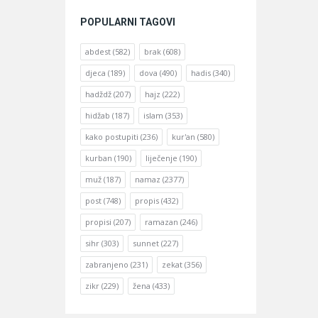
POPULARNI TAGOVI
abdest
(582)
brak
(608)
djeca
(189)
dova
(490)
hadis
(340)
hadždž
(207)
hajz
(222)
hidžab
(187)
islam
(353)
kako postupiti
(236)
kur'an
(580)
kurban
(190)
liječenje
(190)
muž
(187)
namaz
(2377)
post
(748)
propis
(432)
propisi
(207)
ramazan
(246)
sihr
(303)
sunnet
(227)
zabranjeno
(231)
zekat
(356)
zikr
(229)
žena
(433)