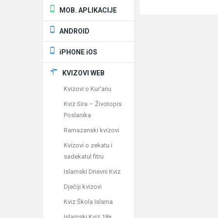
MOB. APLIKACIJE
ANDROID
iPHONE iOS
KVIZOVI WEB
Kvizovi o Kur'anu
Kviz Sira – Životopis
Poslanika
Ramazanski kvizovi
Kvizovi o zekatu i
sadekatul fitru
Islamski Dnevni Kviz
Dječiji kvizovi
Kviz Škola Islama
Islamski Kviz 18+