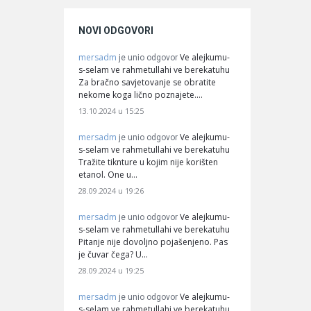
NOVI ODGOVORI
mersadm
Ve alejkumu-
je unio odgovor
s-selam ve rahmetullahi ve berekatuhu
Za bračno savjetovanje se obratite
nekome koga lično poznajete.…
13.10.2024 u 15:25
mersadm
Ve alejkumu-
je unio odgovor
s-selam ve rahmetullahi ve berekatuhu
Tražite tiknture u kojim nije korišten
etanol. One u…
28.09.2024 u 19:26
mersadm
Ve alejkumu-
je unio odgovor
s-selam ve rahmetullahi ve berekatuhu
Pitanje nije dovoljno pojašenjeno. Pas
je čuvar čega? U…
28.09.2024 u 19:25
mersadm
Ve alejkumu-
je unio odgovor
s-selam ve rahmetullahi ve berekatuhu