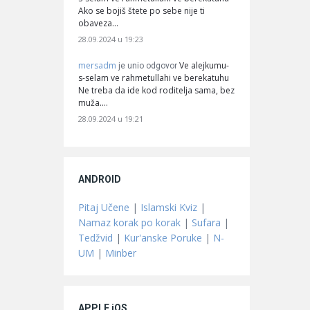
Ako se bojiš štete po sebe nije ti
obaveza…
28.09.2024 u 19:23
mersadm
Ve alejkumu-
je unio odgovor
s-selam ve rahmetullahi ve berekatuhu
Ne treba da ide kod roditelja sama, bez
muža.…
28.09.2024 u 19:21
ANDROID
Pitaj Učene
|
Islamski Kviz
|
Namaz korak po korak
|
Sufara
|
Tedžvid
|
Kur'anske Poruke
|
N-
UM
|
Minber
APPLE iOS