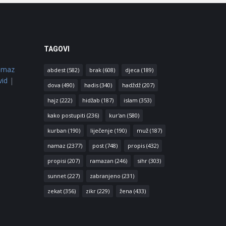
TAGOVI
amaz
abdest
(582)
brak
(608)
djeca
(189)
vid
|
dova
(490)
hadis
(340)
hadždž
(207)
hajz
(222)
hidžab
(187)
islam
(353)
kako postupiti
(236)
kur'an
(580)
kurban
(190)
liječenje
(190)
muž
(187)
namaz
(2377)
post
(748)
propis
(432)
propisi
(207)
ramazan
(246)
sihr
(303)
sunnet
(227)
zabranjeno
(231)
zekat
(356)
zikr
(229)
žena
(433)