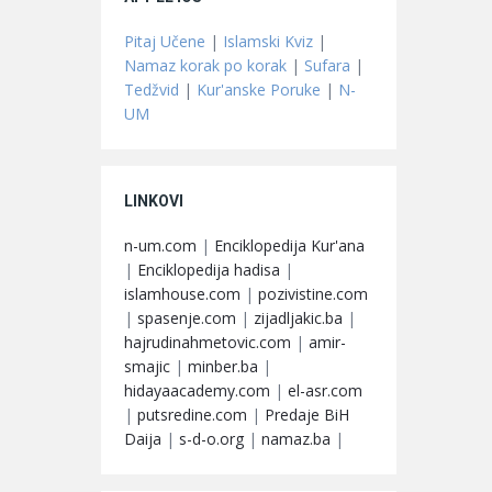
Pitaj Učene
|
Islamski Kviz
|
Namaz korak po korak
|
Sufara
|
Tedžvid
|
Kur'anske Poruke
|
N-
UM
LINKOVI
n-um.com
|
Enciklopedija Kur'ana
|
Enciklopedija hadisa
|
islamhouse.com
|
pozivistine.com
|
spasenje.com
|
zijadljakic.ba
|
hajrudinahmetovic.com
|
amir-
smajic
|
minber.ba
|
hidayaacademy.com
|
el-asr.com
|
putsredine.com
|
Predaje BiH
Daija
|
s-d-o.org
|
namaz.ba
|