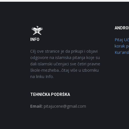
Footer
O
ANDRO
Pitaj U
INFO
korak p
Cilj ove stranice je da prikupi i objavi
Kur'ans
odgovore na islamska pitanja koje su
dali islamski učenjaci sve četiri pravne
škole-mezheba...čitaj više u izborniku
na linku Info.
TEHNIČKA PODRŠKA
Email:
pitajucene@gmail.com