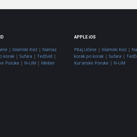
ID
APPLE iOS
čene
|
Islamski Kviz
|
Namaz
Pitaj Učene
|
Islamski Kviz
|
N
o korak
|
Sufara
|
Tedžvid
|
korak po korak
|
Sufara
|
Tedž
ke Poruke
|
N-UM
|
Minber
Kur'anske Poruke
|
N-UM