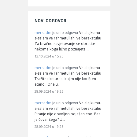
NOVI ODGOVORI
mersadm
Ve alejkumu-
je unio odgovor
s-selam ve rahmetullahi ve berekatuhu
Za bračno savjetovanje se obratite
nekome koga lično poznajete.…
13.10.2024 u 15:25
mersadm
Ve alejkumu-
je unio odgovor
s-selam ve rahmetullahi ve berekatuhu
Tražite tiknture u kojim nije korišten
etanol. One u…
28.09.2024 u 19:26
mersadm
Ve alejkumu-
je unio odgovor
s-selam ve rahmetullahi ve berekatuhu
Pitanje nije dovoljno pojašenjeno. Pas
je čuvar čega? U…
28.09.2024 u 19:25