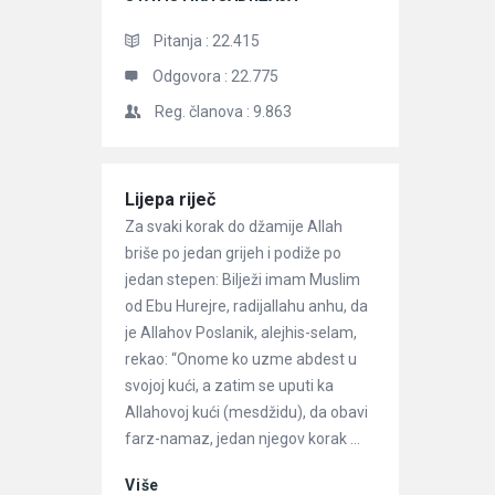
Pitanja :
22.415
Odgovora :
22.775
Reg. članova :
9.863
Članci
Lijepa riječ
Za svaki korak do džamije Allah
briše po jedan grijeh i podiže po
jedan stepen: Bilježi imam Muslim
od Ebu Hurejre, radijallahu anhu, da
je Allahov Poslanik, alejhis-selam,
rekao: “Onome ko uzme abdest u
svojoj kući, a zatim se uputi ka
Allahovoj kući (mesdžidu), da obavi
farz-namaz, jedan njegov korak ...
Više