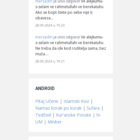
mersadm
Ve alejkumu-
je unio odgovor
s-selam ve rahmetullahi ve berekatuhu
Ako se bojiš štete po sebe nije ti
obaveza…
28.09.2024 u 19:23
mersadm
Ve alejkumu-
je unio odgovor
s-selam ve rahmetullahi ve berekatuhu
Ne treba da ide kod roditelja sama, bez
muža.…
28.09.2024 u 19:21
ANDROID
Pitaj Učene
|
Islamski Kviz
|
Namaz korak po korak
|
Sufara
|
Tedžvid
|
Kur'anske Poruke
|
N-
UM
|
Minber