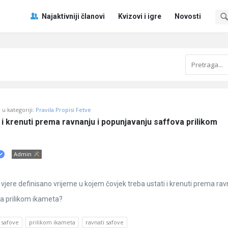
Pitaj
Pitaj
Najaktivniji članovi
Kvizovi i igre
Novosti
Učene
Učene
®
®
Navigacija
u kategoriji:
Pravila Propisi Fetve
 i krenuti prema ravnanju i popunjavanju saffova prilikom 
Admin
a vjere definisano vrijeme u kojem čovjek treba ustati i krenuti prema rav
a prilikom ikameta?
 safove
prilikom ikameta
ravnati safove