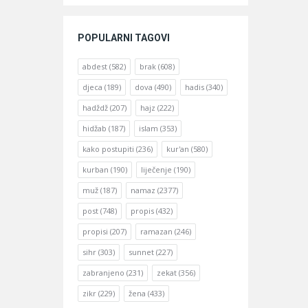
POPULARNI TAGOVI
abdest
(582)
brak
(608)
djeca
(189)
dova
(490)
hadis
(340)
hadždž
(207)
hajz
(222)
hidžab
(187)
islam
(353)
kako postupiti
(236)
kur'an
(580)
kurban
(190)
liječenje
(190)
muž
(187)
namaz
(2377)
post
(748)
propis
(432)
propisi
(207)
ramazan
(246)
sihr
(303)
sunnet
(227)
zabranjeno
(231)
zekat
(356)
zikr
(229)
žena
(433)