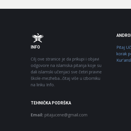
Footer
O
ANDRO
Pitaj U
INFO
korak p
Cilj ove stranice je da prikupi i objavi
Kur'ans
odgovore na islamska pitanja koje su
dali islamski učenjaci sve četiri pravne
škole-mezheba...čitaj više u izborniku
na linku Info.
TEHNIČKA PODRŠKA
Email:
pitajucene@gmail.com