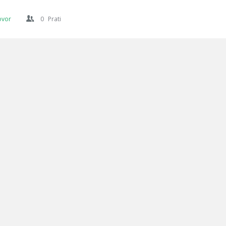
ovor
0
Prati