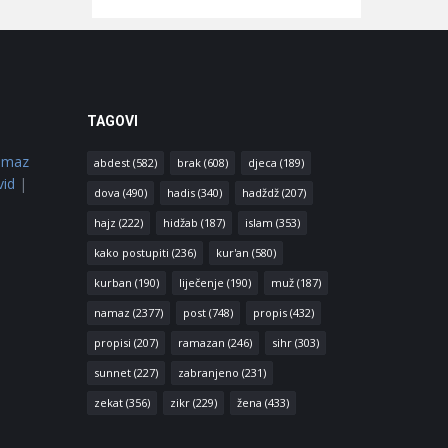
TAGOVI
amaz
abdest
(582)
brak
(608)
djeca
(189)
vid
|
dova
(490)
hadis
(340)
hadždž
(207)
hajz
(222)
hidžab
(187)
islam
(353)
kako postupiti
(236)
kur'an
(580)
kurban
(190)
liječenje
(190)
muž
(187)
namaz
(2377)
post
(748)
propis
(432)
propisi
(207)
ramazan
(246)
sihr
(303)
sunnet
(227)
zabranjeno
(231)
zekat
(356)
zikr
(229)
žena
(433)