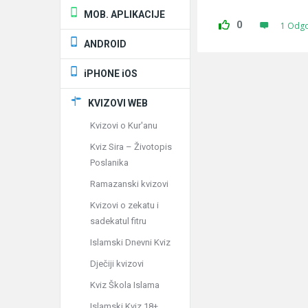
MOB. APLIKACIJE
0
1 Odg
ANDROID
iPHONE iOS
KVIZOVI WEB
Kvizovi o Kur'anu
Kviz Sira – Životopis
Poslanika
Ramazanski kvizovi
Kvizovi o zekatu i
sadekatul fitru
Islamski Dnevni Kviz
Dječiji kvizovi
Kviz Škola Islama
Islamski Kviz 18+