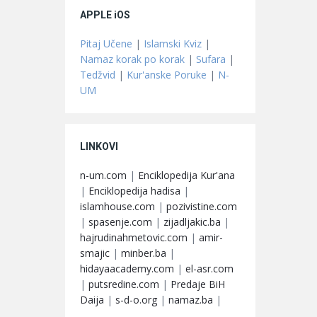
APPLE iOS
Pitaj Učene
|
Islamski Kviz
|
Namaz korak po korak
|
Sufara
|
Tedžvid
|
Kur'anske Poruke
|
N-
UM
LINKOVI
n-um.com
|
Enciklopedija Kur'ana
|
Enciklopedija hadisa
|
islamhouse.com
|
pozivistine.com
|
spasenje.com
|
zijadljakic.ba
|
hajrudinahmetovic.com
|
amir-
smajic
|
minber.ba
|
hidayaacademy.com
|
el-asr.com
|
putsredine.com
|
Predaje BiH
Daija
|
s-d-o.org
|
namaz.ba
|