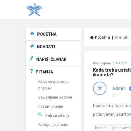
Explore
POČETNA
Početna
|
krenuti
NOVOSTI
Pitaj
NAPIŠI ČLANAK
Postavljeno
11.03.2021
Učene
Kada treba ustati
PITANJA
ikameta?
®
Kako se postavlja
pitanje?
Admin
Latest
IT
Sakupljanje bodove
Pitanja
Postoji li u propisim
Postavi pitanje
popunjavanju saffov
Pretraži pitanja
Kategorije pitanja
krenuti
popunjavati