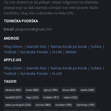
Cilj ove stranice je da prikupi i objavi odgovore na islamska
pitanja koje su dali islamski učenjaci sve četiri pravne škole-
mezheba...čitaj više u izborniku na linku Info.
TEHNIČKA PODRŠKA
Email:
pitajucene@gmail.com
ANDROID
Pitaj Učene
|
Islamski Kviz
|
Namaz korak po korak
|
Sufara
|
Tedžvid
|
Kur'anske Poruke
|
N-UM
|
Minber
APPLE iOS
Pitaj Učene
|
Islamski Kviz
|
Namaz korak po korak
|
Sufara
|
Tedžvid
|
Kur'anske Poruke
|
N-UM
TAGOVI
abdest
(582)
brak
(608)
djeca
(189)
dova
(490)
hadis
(340)
hadždž
(207)
hajz
(222)
hidžab
(187)
islam
(353)
kako postupiti
(236)
kur'an
(580)
kurban
(190)
liječenje
(190)