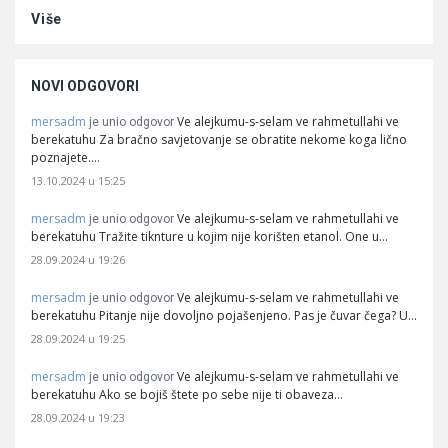
Više
NOVI ODGOVORI
mersadm
Ve alejkumu-s-selam ve rahmetullahi ve
je unio odgovor
berekatuhu Za bračno savjetovanje se obratite nekome koga lično
poznajete.…
13.10.2024 u 15:25
mersadm
Ve alejkumu-s-selam ve rahmetullahi ve
je unio odgovor
berekatuhu Tražite tiknture u kojim nije korišten etanol. One u…
28.09.2024 u 19:26
mersadm
Ve alejkumu-s-selam ve rahmetullahi ve
je unio odgovor
berekatuhu Pitanje nije dovoljno pojašenjeno. Pas je čuvar čega? U…
28.09.2024 u 19:25
mersadm
Ve alejkumu-s-selam ve rahmetullahi ve
je unio odgovor
berekatuhu Ako se bojiš štete po sebe nije ti obaveza…
28.09.2024 u 19:23