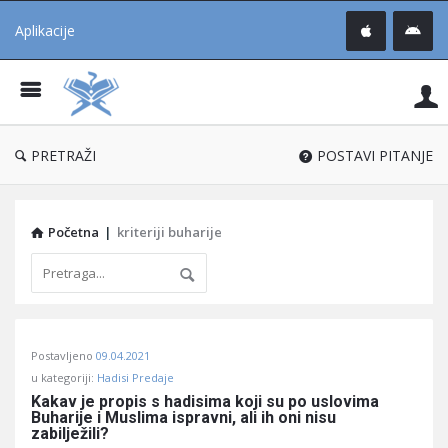
Aplikacije
Pit
Uč
®
PRETRAŽI
POSTAVI PITANJE
Početna
|
kriteriji buharije
Pitaj
Postavljeno
09.04.2021
Učene
u kategoriji:
Hadisi Predaje
®
Kakav je propis s hadisima koji su po uslovima 
Buharije i Muslima ispravni, ali ih oni nisu 
Latest
zabilježili?