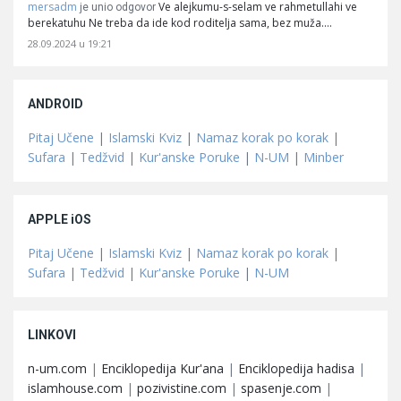
mersadm
Ve alejkumu-s-selam ve rahmetullahi ve
je unio odgovor
berekatuhu Ne treba da ide kod roditelja sama, bez muža.…
28.09.2024 u 19:21
ANDROID
Pitaj Učene
|
Islamski Kviz
|
Namaz korak po korak
|
Sufara
|
Tedžvid
|
Kur'anske Poruke
|
N-UM
|
Minber
APPLE iOS
Pitaj Učene
|
Islamski Kviz
|
Namaz korak po korak
|
Sufara
|
Tedžvid
|
Kur'anske Poruke
|
N-UM
LINKOVI
n-um.com
|
Enciklopedija Kur'ana
|
Enciklopedija hadisa
|
islamhouse.com
|
pozivistine.com
|
spasenje.com
|