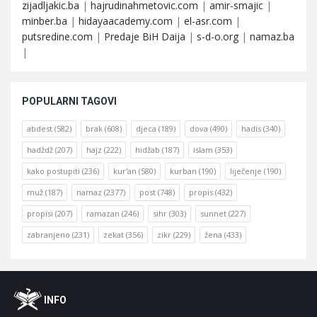
zijadljakic.ba
|
hajrudinahmetovic.com
|
amir-smajic
|
minber.ba
|
hidayaacademy.com
|
el-asr.com
|
putsredine.com
|
Predaje BiH Daija
|
s-d-o.org
|
namaz.ba
|
POPULARNI TAGOVI
abdest
(582)
brak
(608)
djeca
(189)
dova
(490)
hadis
(340)
hadždž
(207)
hajz
(222)
hidžab
(187)
islam
(353)
kako postupiti
(236)
kur'an
(580)
kurban
(190)
liječenje
(190)
muž
(187)
namaz
(2377)
post
(748)
propis
(432)
propisi
(207)
ramazan
(246)
sihr
(303)
sunnet
(227)
zabranjeno
(231)
zekat
(356)
zikr
(229)
žena
(433)
Footer
O
INFO