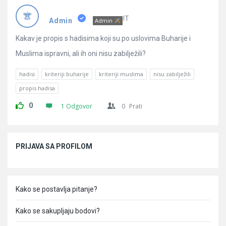
Pitanja
IT
Admin
Admin
Kakav je propis s hadisima koji su po uslovima Buharije i
Muslima ispravni, ali ih oni nisu zabilježili?
hadisi
kriteriji buharije
kriteriji muslima
nisu zabilježili
propis hadisa
0
1 Odgovor
0
Prati
Sidebar
PRIJAVA SA PROFILOM
Kako se postavlja pitanje?
Kako se sakupljaju bodovi?