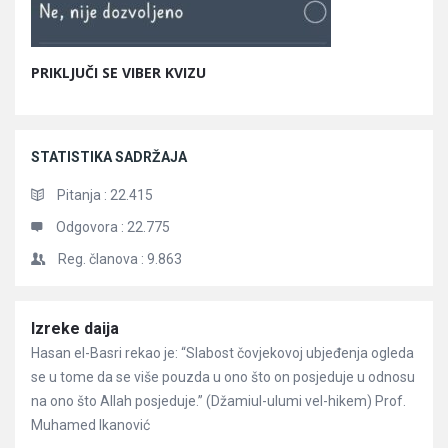
PRIKLJUČI SE VIBER KVIZU
STATISTIKA SADRŽAJA
Pitanja :
22.415
Odgovora :
22.775
Reg. članova :
9.863
Članci
Izreke daija
Hasan el-Basri rekao je: “Slabost čovjekovoj ubjeđenja ogleda
se u tome da se više pouzda u ono što on posjeduje u odnosu
na ono što Allah posjeduje.” (Džamiul-ulumi vel-hikem) Prof.
Muhamed Ikanović