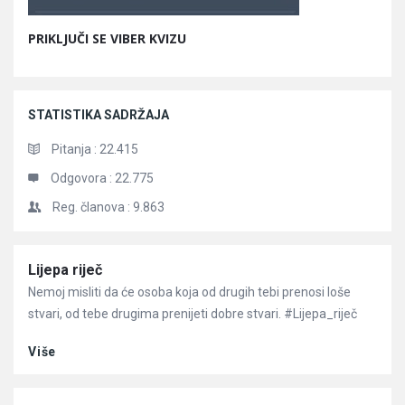
PRIKLJUČI SE VIBER KVIZU
STATISTIKA SADRŽAJA
Pitanja :
22.415
Odgovora :
22.775
Reg. članova :
9.863
Članci
Lijepa riječ
Nemoj misliti da će osoba koja od drugih tebi prenosi loše
stvari, od tebe drugima prenijeti dobre stvari. #Lijepa_riječ
Više