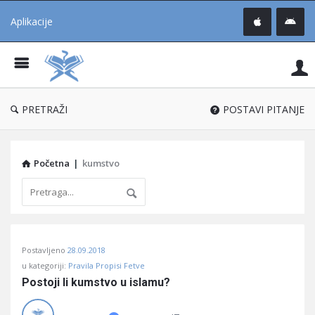
Aplikacije
Pit
Uč
®
PRETRAŽI
POSTAVI PITANJE
Početna
|
kumstvo
Pitaj
Postavljeno
28.09.2018
Učene
u kategoriji:
Pravila Propisi Fetve
®
Postoji li kumstvo u islamu?
Latest