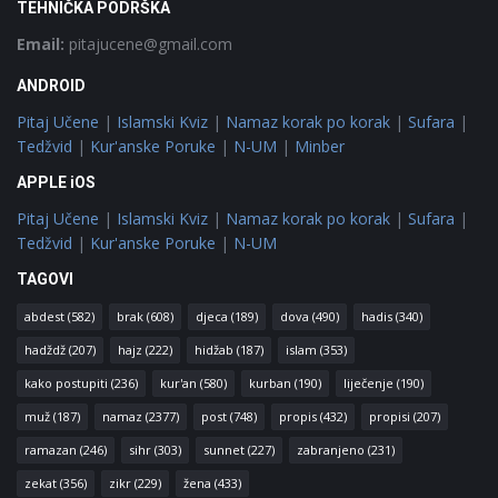
TEHNIČKA PODRŠKA
Email:
pitajucene@gmail.com
ANDROID
Pitaj Učene
|
Islamski Kviz
|
Namaz korak po korak
|
Sufara
|
Tedžvid
|
Kur'anske Poruke
|
N-UM
|
Minber
APPLE iOS
Pitaj Učene
|
Islamski Kviz
|
Namaz korak po korak
|
Sufara
|
Tedžvid
|
Kur'anske Poruke
|
N-UM
TAGOVI
abdest
(582)
brak
(608)
djeca
(189)
dova
(490)
hadis
(340)
hadždž
(207)
hajz
(222)
hidžab
(187)
islam
(353)
kako postupiti
(236)
kur'an
(580)
kurban
(190)
liječenje
(190)
muž
(187)
namaz
(2377)
post
(748)
propis
(432)
propisi
(207)
ramazan
(246)
sihr
(303)
sunnet
(227)
zabranjeno
(231)
zekat
(356)
zikr
(229)
žena
(433)