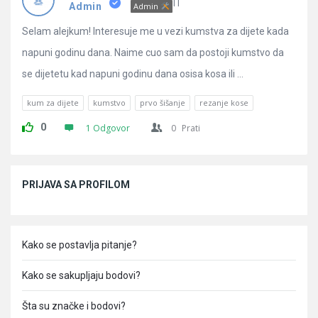
Pitanja
IT
Admin
Admin
Selam alejkum! Interesuje me u vezi kumstva za dijete kada
napuni godinu dana. Naime cuo sam da postoji kumstvo da
se dijetetu kad napuni godinu dana osisa kosa ili ...
kum za dijete
kumstvo
prvo šišanje
rezanje kose
0
1 Odgovor
0
Prati
Sidebar
PRIJAVA SA PROFILOM
Kako se postavlja pitanje?
Kako se sakupljaju bodovi?
Šta su značke i bodovi?