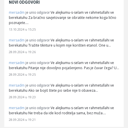
NOVI ODGOVORI
mersadm
Ve alejkumu-s-selam ve rahmetullahi ve
je unio odgovor
berekatuhu Za bračno savjetovanje se obratite nekome koga lično
poznajete.…
13.10.2024 u 15:25
mersadm
Ve alejkumu-s-selam ve rahmetullahi ve
je unio odgovor
berekatuhu Tražite tiknture u kojim nije korišten etanol. One u…
28.09.2024 u 19:26
mersadm
Ve alejkumu-s-selam ve rahmetullahi ve
je unio odgovor
berekatuhu Pitanje nije dovoljno pojašenjeno. Pas je čuvar čega? U…
28.09.2024 u 19:25
mersadm
Ve alejkumu-s-selam ve rahmetullahi ve
je unio odgovor
berekatuhu Ako se bojiš štete po sebe nije ti obaveza…
28.09.2024 u 19:23
mersadm
Ve alejkumu-s-selam ve rahmetullahi ve
je unio odgovor
berekatuhu Ne treba da ide kod roditelja sama, bez muža.…
28.09.2024 u 19:21