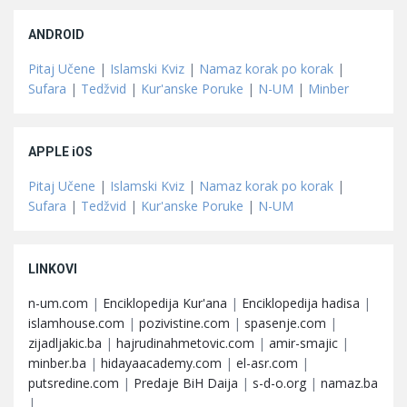
ANDROID
Pitaj Učene
|
Islamski Kviz
|
Namaz korak po korak
|
Sufara
|
Tedžvid
|
Kur'anske Poruke
|
N-UM
|
Minber
APPLE iOS
Pitaj Učene
|
Islamski Kviz
|
Namaz korak po korak
|
Sufara
|
Tedžvid
|
Kur'anske Poruke
|
N-UM
LINKOVI
n-um.com
|
Enciklopedija Kur'ana
|
Enciklopedija hadisa
|
islamhouse.com
|
pozivistine.com
|
spasenje.com
|
zijadljakic.ba
|
hajrudinahmetovic.com
|
amir-smajic
|
minber.ba
|
hidayaacademy.com
|
el-asr.com
|
putsredine.com
|
Predaje BiH Daija
|
s-d-o.org
|
namaz.ba
|