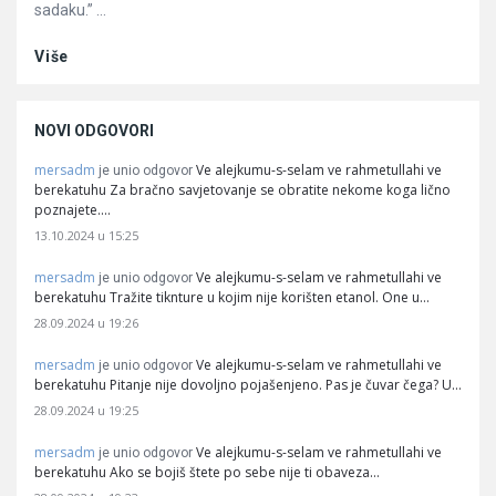
sadaku.” ...
Više
NOVI ODGOVORI
mersadm
Ve alejkumu-s-selam ve rahmetullahi ve
je unio odgovor
berekatuhu Za bračno savjetovanje se obratite nekome koga lično
poznajete.…
13.10.2024 u 15:25
mersadm
Ve alejkumu-s-selam ve rahmetullahi ve
je unio odgovor
berekatuhu Tražite tiknture u kojim nije korišten etanol. One u…
28.09.2024 u 19:26
mersadm
Ve alejkumu-s-selam ve rahmetullahi ve
je unio odgovor
berekatuhu Pitanje nije dovoljno pojašenjeno. Pas je čuvar čega? U…
28.09.2024 u 19:25
mersadm
Ve alejkumu-s-selam ve rahmetullahi ve
je unio odgovor
berekatuhu Ako se bojiš štete po sebe nije ti obaveza…