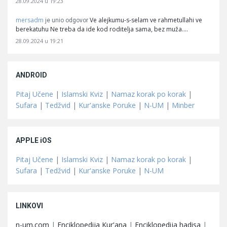
28.09.2024 u 19:23
mersadm
Ve alejkumu-s-selam ve rahmetullahi ve
je unio odgovor
berekatuhu Ne treba da ide kod roditelja sama, bez muža.…
28.09.2024 u 19:21
ANDROID
Pitaj Učene
|
Islamski Kviz
|
Namaz korak po korak
|
Sufara
|
Tedžvid
|
Kur'anske Poruke
|
N-UM
|
Minber
APPLE iOS
Pitaj Učene
|
Islamski Kviz
|
Namaz korak po korak
|
Sufara
|
Tedžvid
|
Kur'anske Poruke
|
N-UM
LINKOVI
n-um.com
|
Enciklopedija Kur'ana
|
Enciklopedija hadisa
|