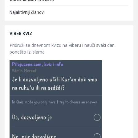
Najaktivniji članovi
VIBER KVIZ
Pridruži se dnevnom kvizu na Viberu i nauči svaki dan
ponešto iz islama.