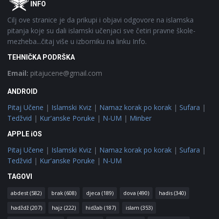
INFO
Cilj ove stranice je da prikupi i objavi odgovore na islamska
pitanja koje su dali islamski učenjaci sve četiri pravne škole-
mezheba...čitaj više u izborniku na linku Info.
TEHNIČKA PODRŠKA
Email:
pitajucene@gmail.com
ANDROID
Pitaj Učene
|
Islamski Kviz
|
Namaz korak po korak
|
Sufara
|
Tedžvid
|
Kur'anske Poruke
|
N-UM
|
Minber
APPLE iOS
Pitaj Učene
|
Islamski Kviz
|
Namaz korak po korak
|
Sufara
|
Tedžvid
|
Kur'anske Poruke
|
N-UM
TAGOVI
abdest
(582)
brak
(608)
djeca
(189)
dova
(490)
hadis
(340)
hadždž
(207)
hajz
(222)
hidžab
(187)
islam
(353)