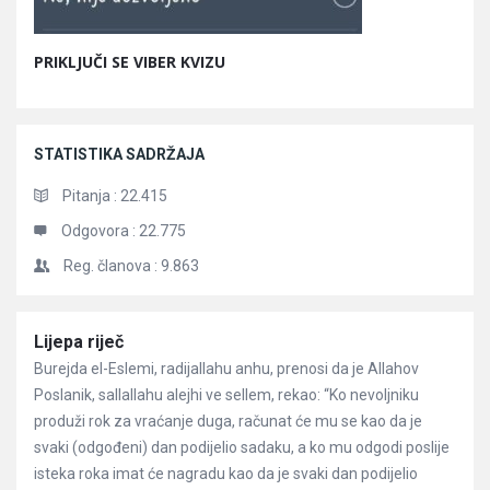
PRIKLJUČI SE VIBER KVIZU
STATISTIKA SADRŽAJA
Pitanja :
22.415
Odgovora :
22.775
Reg. članova :
9.863
Članci
Lijepa riječ
Burejda el-Eslemi, radijallahu anhu, prenosi da je Allahov
Poslanik, sallallahu alejhi ve sellem, rekao: “Ko nevoljniku
produži rok za vraćanje duga, računat će mu se kao da je
svaki (odgođeni) dan podijelio sadaku, a ko mu odgodi poslije
isteka roka imat će nagradu kao da je svaki dan podijelio