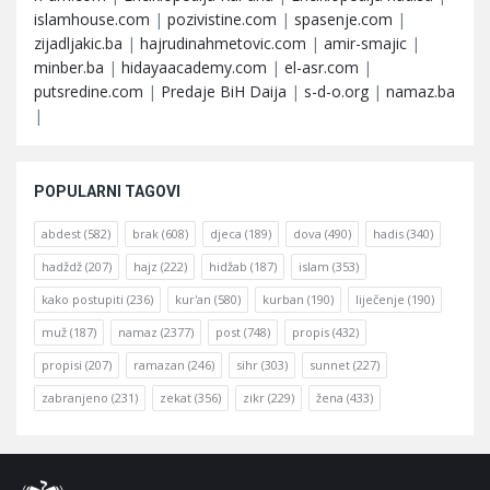
islamhouse.com
|
pozivistine.com
|
spasenje.com
|
zijadljakic.ba
|
hajrudinahmetovic.com
|
amir-smajic
|
minber.ba
|
hidayaacademy.com
|
el-asr.com
|
putsredine.com
|
Predaje BiH Daija
|
s-d-o.org
|
namaz.ba
|
POPULARNI TAGOVI
abdest
(582)
brak
(608)
djeca
(189)
dova
(490)
hadis
(340)
hadždž
(207)
hajz
(222)
hidžab
(187)
islam
(353)
kako postupiti
(236)
kur'an
(580)
kurban
(190)
liječenje
(190)
muž
(187)
namaz
(2377)
post
(748)
propis
(432)
propisi
(207)
ramazan
(246)
sihr
(303)
sunnet
(227)
zabranjeno
(231)
zekat
(356)
zikr
(229)
žena
(433)
Footer
O