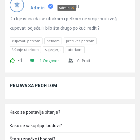
Pitanja
IT
Admin
Admin
Da li je istina da se utorkom i petkom ne smije prati veš,
kupovati odjeća ili bilo šta drugo po kući raditi?
kupovati petkom
petkom
prati veš petkom
šišanje utorkom
sujevjerje
utorkom
-1
1 Odgovor
0
Prati
Sidebar
PRIJAVA SA PROFILOM
Kako se postavlja pitanje?
Kako se sakupljaju bodovi?
Šta su značke i bodovi?