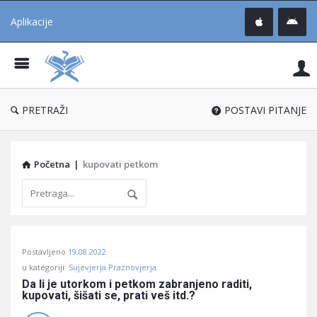
Aplikacije
Pit
Uč
®
PRETRAŽI
POSTAVI PITANJE
Početna
|
kupovati petkom
Pitaj
Postavljeno
19.08.2022
Učene
u kategoriji:
Sujevjerja Praznovjerja
®
Da li je utorkom i petkom zabranjeno raditi, 
kupovati, šišati se, prati veš itd.?
Latest