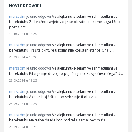
NOVI ODGOVORI
mersadm
Ve alejkumu-s-selam ve rahmetullahi ve
je unio odgovor
berekatuhu Za bračno savjetovanje se obratite nekome koga lično
poznajete.…
13.10.2024 u 15:25
mersadm
Ve alejkumu-s-selam ve rahmetullahi ve
je unio odgovor
berekatuhu Tražite tiknture u kojim nije korišten etanol. One u…
28.09.2024 u 19:26
mersadm
Ve alejkumu-s-selam ve rahmetullahi ve
je unio odgovor
berekatuhu Pitanje nije dovoljno pojašenjeno. Pas je čuvar čega? U…
28.09.2024 u 19:25
mersadm
Ve alejkumu-s-selam ve rahmetullahi ve
je unio odgovor
berekatuhu Ako se bojiš štete po sebe nije ti obaveza…
28.09.2024 u 19:23
mersadm
Ve alejkumu-s-selam ve rahmetullahi ve
je unio odgovor
berekatuhu Ne treba da ide kod roditelja sama, bez muža.…
28.09.2024 u 19:21