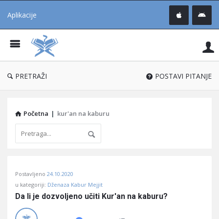
Aplikacije
Pit
Uč
®
PRETRAŽI
POSTAVI PITANJE
Početna
|
kur'an na kaburu
Pitaj
Postavljeno
24.10.2020
Učene
u kategoriji:
Dženaza Kabur Mejjit
®
Da li je dozvoljeno učiti Kur'an na kaburu?
Latest