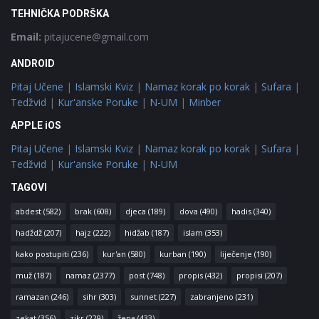
TEHNIČKA PODRŠKA
Email:
pitajucene@gmail.com
ANDROID
Pitaj Učene
|
Islamski Kviz
|
Namaz korak po korak
|
Sufara
|
Tedžvid
|
Kur'anske Poruke
|
N-UM
|
Minber
APPLE iOS
Pitaj Učene
|
Islamski Kviz
|
Namaz korak po korak
|
Sufara
|
Tedžvid
|
Kur'anske Poruke
|
N-UM
TAGOVI
abdest
(582)
brak
(608)
djeca
(189)
dova
(490)
hadis
(340)
hadždž
(207)
hajz
(222)
hidžab
(187)
islam
(353)
kako postupiti
(236)
kur'an
(580)
kurban
(190)
liječenje
(190)
muž
(187)
namaz
(2377)
post
(748)
propis
(432)
propisi
(207)
ramazan
(246)
sihr
(303)
sunnet
(227)
zabranjeno
(231)
zekat
(356)
zikr
(229)
žena
(433)