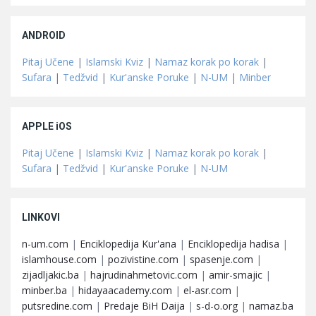
ANDROID
Pitaj Učene
|
Islamski Kviz
|
Namaz korak po korak
|
Sufara
|
Tedžvid
|
Kur'anske Poruke
|
N-UM
|
Minber
APPLE iOS
Pitaj Učene
|
Islamski Kviz
|
Namaz korak po korak
|
Sufara
|
Tedžvid
|
Kur'anske Poruke
|
N-UM
LINKOVI
n-um.com
|
Enciklopedija Kur'ana
|
Enciklopedija hadisa
|
islamhouse.com
|
pozivistine.com
|
spasenje.com
|
zijadljakic.ba
|
hajrudinahmetovic.com
|
amir-smajic
|
minber.ba
|
hidayaacademy.com
|
el-asr.com
|
putsredine.com
|
Predaje BiH Daija
|
s-d-o.org
|
namaz.ba