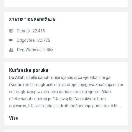
STATISTIKA SADRŽAJA
Pitanja :
22.415
Odgovora :
22.775
Reg. članova :
9.863
Članci
Kur'anske poruke
Da Allah, dželle šanuhu, nije ojačao srca vjernika, oni ga
(Kur'an) ne bi mogli učiti niti razumjeti njegova značenja niti bi
se mogli na ispravan način odnositi prema njemu. Allah,
dželle šanuhu, rekao je: “Da ovaj Kur'an kakvom brdu
objavimo, ti bi vidio kako je strahopoštovanja puno i kako bi ...
Više