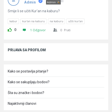
Pitanja
IT
Admin
Admin
Smije li se učiti Kur'an na kaburu?
kabur
kur'an na kaburu
na kaburu
učiti kur'an
0
1 Odgovor
0
Prati
Sidebar
PRIJAVA SA PROFILOM
Kako se postavlja pitanje?
Kako se sakupljaju bodovi?
Šta su značke i bodovi?
Najaktivniji članovi