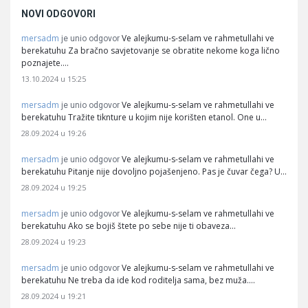
NOVI ODGOVORI
mersadm
Ve alejkumu-s-selam ve rahmetullahi ve
je unio odgovor
berekatuhu Za bračno savjetovanje se obratite nekome koga lično
poznajete.…
13.10.2024 u 15:25
mersadm
Ve alejkumu-s-selam ve rahmetullahi ve
je unio odgovor
berekatuhu Tražite tiknture u kojim nije korišten etanol. One u…
28.09.2024 u 19:26
mersadm
Ve alejkumu-s-selam ve rahmetullahi ve
je unio odgovor
berekatuhu Pitanje nije dovoljno pojašenjeno. Pas je čuvar čega? U…
28.09.2024 u 19:25
mersadm
Ve alejkumu-s-selam ve rahmetullahi ve
je unio odgovor
berekatuhu Ako se bojiš štete po sebe nije ti obaveza…
28.09.2024 u 19:23
mersadm
Ve alejkumu-s-selam ve rahmetullahi ve
je unio odgovor
berekatuhu Ne treba da ide kod roditelja sama, bez muža.…
28.09.2024 u 19:21