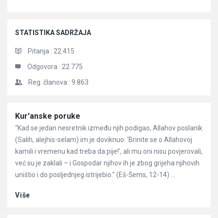
STATISTIKA SADRŽAJA
Pitanja :
22.415
Odgovora :
22.775
Reg. članova :
9.863
Članci
Kur'anske poruke
“Kad se jedan nesretnik između njih podigao, Allahov poslanik
(Salih, alejhis-selam) im je doviknuo: ‘Brinite se o Allahovoj
kamili i vremenu kad treba da pije!’, ali mu oni nisu povjerovali,
već su je zaklali – i Gospodar njihov ih je zbog grijeha njihovih
uništio i do posljednjeg istrijebio.” (Eš-Šems, 12-14) ...
Više