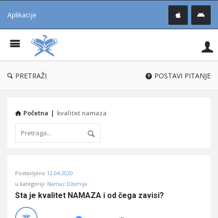
Aplikacije
Pit
Uč
®
PRETRAŽI
POSTAVI PITANJE
Početna
|
kvalitet namaza
Pitaj
Postavljeno
12.04.2020
Učene
u kategoriji:
Namaz Džamija
®
Šta je kvalitet NAMAZA i od čega zavisi?
Latest