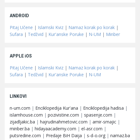
ANDROID
Pitaj Učene
|
Islamski Kviz
|
Namaz korak po korak
|
Sufara
|
Tedžvid
|
Kur'anske Poruke
|
N-UM
|
Minber
APPLE iOS
Pitaj Učene
|
Islamski Kviz
|
Namaz korak po korak
|
Sufara
|
Tedžvid
|
Kur'anske Poruke
|
N-UM
LINKOVI
n-um.com
|
Enciklopedija Kur'ana
|
Enciklopedija hadisa
|
islamhouse.com
|
pozivistine.com
|
spasenje.com
|
zijadljakic.ba
|
hajrudinahmetovic.com
|
amir-smajic
|
minber.ba
|
hidayaacademy.com
|
el-asr.com
|
putsredine.com
|
Predaje BiH Daija
|
s-d-o.org
|
namaz.ba