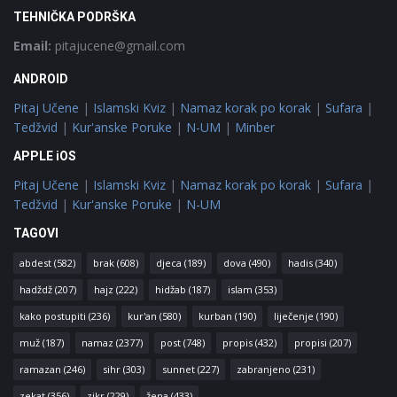
TEHNIČKA PODRŠKA
Email:
pitajucene@gmail.com
ANDROID
Pitaj Učene
|
Islamski Kviz
|
Namaz korak po korak
|
Sufara
|
Tedžvid
|
Kur'anske Poruke
|
N-UM
|
Minber
APPLE iOS
Pitaj Učene
|
Islamski Kviz
|
Namaz korak po korak
|
Sufara
|
Tedžvid
|
Kur'anske Poruke
|
N-UM
TAGOVI
abdest
(582)
brak
(608)
djeca
(189)
dova
(490)
hadis
(340)
hadždž
(207)
hajz
(222)
hidžab
(187)
islam
(353)
kako postupiti
(236)
kur'an
(580)
kurban
(190)
liječenje
(190)
muž
(187)
namaz
(2377)
post
(748)
propis
(432)
propisi
(207)
ramazan
(246)
sihr
(303)
sunnet
(227)
zabranjeno
(231)
zekat
(356)
zikr
(229)
žena
(433)