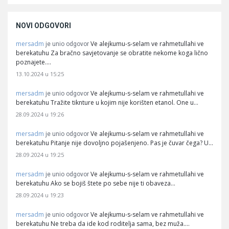
NOVI ODGOVORI
mersadm
Ve alejkumu-s-selam ve rahmetullahi ve
je unio odgovor
berekatuhu Za bračno savjetovanje se obratite nekome koga lično
poznajete.…
13.10.2024 u 15:25
mersadm
Ve alejkumu-s-selam ve rahmetullahi ve
je unio odgovor
berekatuhu Tražite tiknture u kojim nije korišten etanol. One u…
28.09.2024 u 19:26
mersadm
Ve alejkumu-s-selam ve rahmetullahi ve
je unio odgovor
berekatuhu Pitanje nije dovoljno pojašenjeno. Pas je čuvar čega? U…
28.09.2024 u 19:25
mersadm
Ve alejkumu-s-selam ve rahmetullahi ve
je unio odgovor
berekatuhu Ako se bojiš štete po sebe nije ti obaveza…
28.09.2024 u 19:23
mersadm
Ve alejkumu-s-selam ve rahmetullahi ve
je unio odgovor
berekatuhu Ne treba da ide kod roditelja sama, bez muža.…