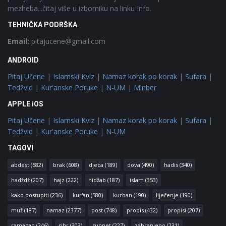
mezheba...čitaj više u izborniku na linku Info.
TEHNIČKA PODRŠKA
Email:
pitajucene@gmail.com
ANDROID
Pitaj Učene
|
Islamski Kviz
|
Namaz korak po korak
|
Sufara
|
Tedžvid
|
Kur'anske Poruke
|
N-UM
|
Minber
APPLE iOS
Pitaj Učene
|
Islamski Kviz
|
Namaz korak po korak
|
Sufara
|
Tedžvid
|
Kur'anske Poruke
|
N-UM
TAGOVI
abdest
(582)
brak
(608)
djeca
(189)
dova
(490)
hadis
(340)
hadždž
(207)
hajz
(222)
hidžab
(187)
islam
(353)
kako postupiti
(236)
kur'an
(580)
kurban
(190)
liječenje
(190)
muž
(187)
namaz
(2377)
post
(748)
propis
(432)
propisi
(207)
ramazan
(246)
sihr
(303)
sunnet
(227)
zabranjeno
(231)