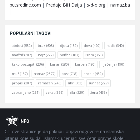
putsredine.com
|
Predaje BiH Daija
|
s-d-o.org
|
namaz.ba
|
POPULARNI TAGOVI
abdest
(582)
brak
(608)
djeca
(189)
dova
(490)
hadis
(340)
hadždž
(207)
hajz
(222)
hidžab
(187)
islam
(353)
kako postupiti
(236)
kur'an
(580)
kurban
(190)
liječenje
(190)
muž
(187)
namaz
(2377)
post
(748)
propis
(432)
propisi
(207)
ramazan
(246)
sihr
(303)
sunnet
(227)
zabranjeno
(231)
zekat
(356)
zikr
(229)
žena
(433)
Footer
O
INFO
Cilj ove stranice je da prikupi i objavi odgovore na islamska
pitanja koje su dali islamski učenjaci sve četiri pravne škole-