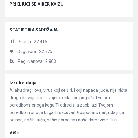
PRIKLJUČI SE VIBER KVIZU
STATISTIKA SADRŽAJA
Pitanja :
22.415
Odgovora :
22.775
Reg. članova :
9.863
Članci
Izreke daija
Allahu dragi, ovaj virus koji se širi, i koji napada ljude, nije ništa
drugo do vojnik od Tvojih vojnika, on pogađa Tvojom
odredbom, onoga koga Ti odrediš, a zaobilazi Tvojom
odredbom onoga koga Ti sačuvaš. Gospodaru naš, udalji ga
od nas, naših kuća, naših porodica i naše domovine. Ti si ...
Više