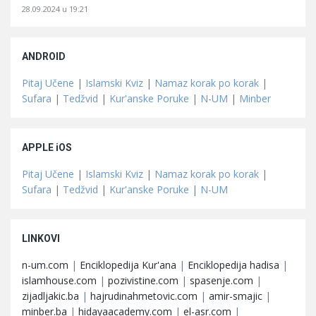
28.09.2024 u 19:21
ANDROID
Pitaj Učene
|
Islamski Kviz
|
Namaz korak po korak
|
Sufara
|
Tedžvid
|
Kur'anske Poruke
|
N-UM
|
Minber
APPLE iOS
Pitaj Učene
|
Islamski Kviz
|
Namaz korak po korak
|
Sufara
|
Tedžvid
|
Kur'anske Poruke
|
N-UM
LINKOVI
n-um.com
|
Enciklopedija Kur'ana
|
Enciklopedija hadisa
|
islamhouse.com
|
pozivistine.com
|
spasenje.com
|
zijadljakic.ba
|
hajrudinahmetovic.com
|
amir-smajic
|
minber.ba
|
hidayaacademy.com
|
el-asr.com
|