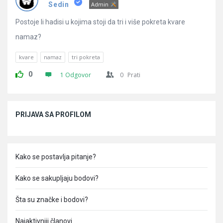
Pitanja
Sedin
Admin
Postoje li hadisi u kojima stoji da tri i više pokreta kvare
namaz?
kvare
namaz
tri pokreta
0
1 Odgovor
0
Prati
Sidebar
PRIJAVA SA PROFILOM
Kako se postavlja pitanje?
Kako se sakupljaju bodovi?
Šta su značke i bodovi?
Najaktivniji članovi