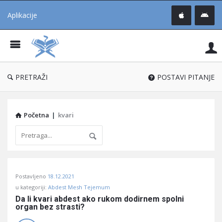
Aplikacije
Pit
Uč
®
PRETRAŽI
POSTAVI PITANJE
Početna
|
kvari
Pitaj
Postavljeno
18.12.2021
Učene
u kategoriji:
Abdest Mesh Tejemum
®
Da li kvari abdest ako rukom dodirnem spolni 
organ bez strasti?
Latest