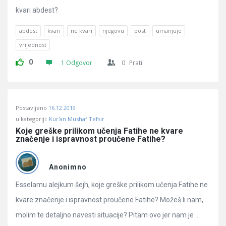
kvari abdest?
abdest
kvari
ne kvari
njegovu
post
umanjuje
vrijednost
0
1 Odgovor
0
Prati
Postavljeno
16.12.2019
u kategoriji:
Kur'an Mushaf Tefsir
Koje greške prilikom učenja Fatihe ne kvare 
značenje i ispravnost proučene Fatihe?
Anonimno
Esselamu alejkum šejh, koje greške prilikom učenja Fatihe ne
kvare značenje i ispravnost proučene Fatihe? Možeš li nam,
molim te detaljno navesti situacije? Pitam ovo jer nam je ...