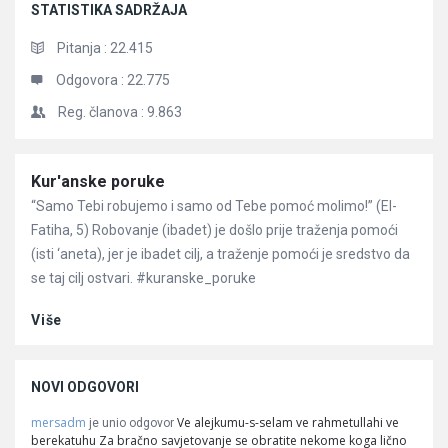
STATISTIKA SADRŽAJA
Pitanja :
22.415
Odgovora :
22.775
Reg. članova :
9.863
Članci
Kur'anske poruke
“Samo Tebi robujemo i samo od Tebe pomoć molimo!” (El-
Fatiha, 5) Robovanje (ibadet) je došlo prije traženja pomoći
(isti ‘aneta), jer je ibadet cilj, a traženje pomoći je sredstvo da
se taj cilj ostvari. #kuranske_poruke
Više
NOVI ODGOVORI
mersadm
Ve alejkumu-s-selam ve rahmetullahi ve
je unio odgovor
berekatuhu Za bračno savjetovanje se obratite nekome koga lično