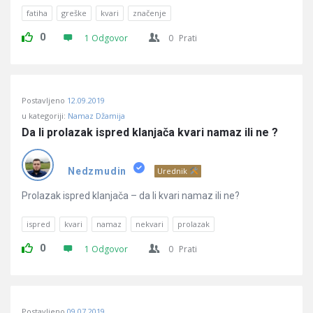
fatiha
greške
kvari
značenje
0
1 Odgovor
0
Prati
Postavljeno
12.09.2019
u kategoriji:
Namaz Džamija
Da li prolazak ispred klanjača kvari namaz ili ne ?
Nedzmudin
Urednik
Prolazak ispred klanjača – da li kvari namaz ili ne?
ispred
kvari
namaz
nekvari
prolazak
0
1 Odgovor
0
Prati
Postavljeno
09.07.2019