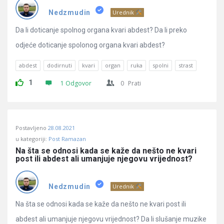
Pitanja
Nedzmudin
Urednik
Da li doticanje spolnog organa kvari abdest? Da li preko
odjeće doticanje spolonog organa kvari abdest?
abdest
dodirnuti
kvari
organ
ruka
spolni
strast
1
1 Odgovor
0
Prati
Postavljeno
28.08.2021
u kategoriji:
Post Ramazan
Na šta se odnosi kada se kaže da nešto ne kvari 
post ili abdest ali umanjuje njegovu vrijednost?
Nedzmudin
Urednik
Na šta se odnosi kada se kaže da nešto ne kvari post ili
abdest ali umanjuje njegovu vrijednost? Da li slušanje muzike