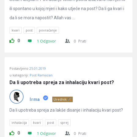
ili spontano u kojoj mjeri i kako utječe na post? Da li ga kvari i
da li se mora napostit? Allah vas ...
kvari
post
povraćanje
0
1 Odgovor
0
Prati
Postavljeno
25.01.2019
u kategoriji:
Post Ramazan
Da li upotreba spreja za inhalaciju kvari post?
Irma
Urednik
Da li upotreba spreja za lakše disanje i inhalaciju kvari post?
inhalacija
kvari
post
sprej
0
1 Odgovor
0
Prati