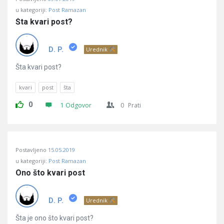
u kategoriji:
Post Ramazan
Šta kvari post?
D. P.
Urednik
Šta kvari post?
kvari
post
šta
0
1 Odgovor
0
Prati
Postavljeno
15.05.2019
u kategoriji:
Post Ramazan
Ono što kvari post
D. P.
Urednik
Šta je ono što kvari post?