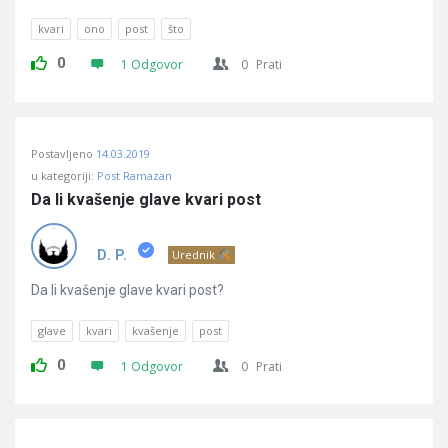
kvari
ono
post
što
0
1 Odgovor
0
Prati
Postavljeno
14.03.2019
u kategoriji:
Post Ramazan
Da li kvašenje glave kvari post
D. P.
Urednik
Da li kvašenje glave kvari post?
glave
kvari
kvašenje
post
0
1 Odgovor
0
Prati