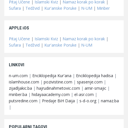
Pitaj Učene
|
Islamski Kviz
|
Namaz korak po korak
|
Sufara
|
Tedžvid
|
Kur'anske Poruke
|
N-UM
|
Minber
APPLE iOS
Pitaj Učene
|
Islamski Kviz
|
Namaz korak po korak
|
Sufara
|
Tedžvid
|
Kur'anske Poruke
|
N-UM
LINKOVI
n-um.com
|
Enciklopedija Kur'ana
|
Enciklopedija hadisa
|
islamhouse.com
|
pozivistine.com
|
spasenje.com
|
zijadljakic.ba
|
hajrudinahmetovic.com
|
amir-smajic
|
minber.ba
|
hidayaacademy.com
|
el-asr.com
|
putsredine.com
|
Predaje BiH Daija
|
s-d-o.org
|
namaz.ba
|
POPULARNI TAGOVI