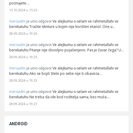
poznajete.…
13.10.2024 u 15:25
mersadm
Ve alejkumu-s-selam ve rahmetullahi ve
je unio odgovor
berekatuhu Tražite tiknture u kojim nije korišten etanol. One u…
28.09.2024 u 19:26
mersadm
Ve alejkumu-s-selam ve rahmetullahi ve
je unio odgovor
berekatuhu Pitanje nije dovoljno pojašenjeno. Pas je čuvar čega? U…
28.09.2024 u 19:25
mersadm
Ve alejkumu-s-selam ve rahmetullahi ve
je unio odgovor
berekatuhu Ako se bojiš štete po sebe nije ti obaveza…
28.09.2024 u 19:23
mersadm
Ve alejkumu-s-selam ve rahmetullahi ve
je unio odgovor
berekatuhu Ne treba da ide kod roditelja sama, bez muža.…
28.09.2024 u 19:21
ANDROID