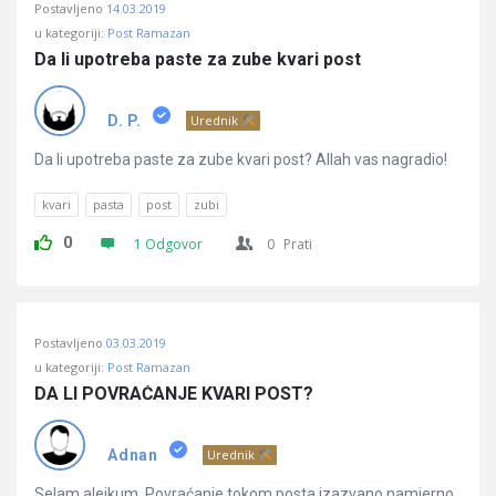
Postavljeno
14.03.2019
u kategoriji:
Post Ramazan
Da li upotreba paste za zube kvari post
D. P.
Urednik
Da li upotreba paste za zube kvari post? Allah vas nagradio!
kvari
pasta
post
zubi
0
1 Odgovor
0
Prati
Postavljeno
03.03.2019
u kategoriji:
Post Ramazan
DA LI POVRAĆANJE KVARI POST?
Adnan
Urednik
Selam alejkum. Povraćanje tokom posta izazvano namjerno