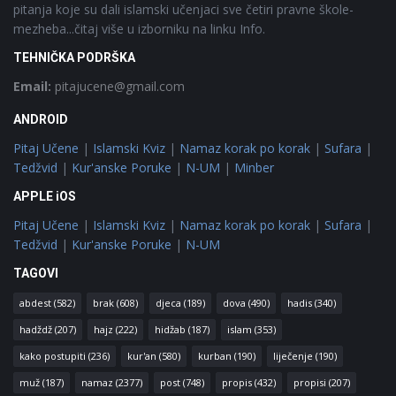
pitanja koje su dali islamski učenjaci sve četiri pravne škole-
mezheba...čitaj više u izborniku na linku Info.
TEHNIČKA PODRŠKA
Email:
pitajucene@gmail.com
ANDROID
Pitaj Učene
|
Islamski Kviz
|
Namaz korak po korak
|
Sufara
|
Tedžvid
|
Kur'anske Poruke
|
N-UM
|
Minber
APPLE iOS
Pitaj Učene
|
Islamski Kviz
|
Namaz korak po korak
|
Sufara
|
Tedžvid
|
Kur'anske Poruke
|
N-UM
TAGOVI
abdest
(582)
brak
(608)
djeca
(189)
dova
(490)
hadis
(340)
hadždž
(207)
hajz
(222)
hidžab
(187)
islam
(353)
kako postupiti
(236)
kur'an
(580)
kurban
(190)
liječenje
(190)
muž
(187)
namaz
(2377)
post
(748)
propis
(432)
propisi
(207)