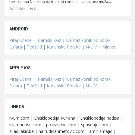
berekatuhu Ne treba da ide kod roditelja sama, bez muža.…
28.09.2024 u 19:21
ANDROID
Pitaj Učene
|
Islamski Kviz
|
Namaz korak po korak
|
Sufara
|
Tedžvid
|
Kur'anske Poruke
|
N-UM
|
Minber
APPLE iOS
Pitaj Učene
|
Islamski Kviz
|
Namaz korak po korak
|
Sufara
|
Tedžvid
|
Kur'anske Poruke
|
N-UM
LINKOVI
n-um.com
|
Enciklopedija Kur'ana
|
Enciklopedija hadisa
|
islamhouse.com
|
pozivistine.com
|
spasenje.com
|
zijadljakic.ba
|
hajrudinahmetovic.com
|
amir-smajic
|