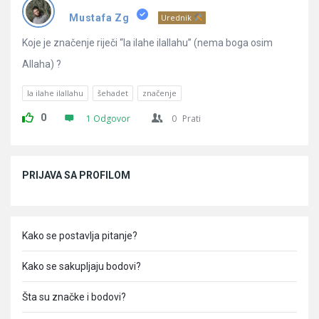
Pitanja
Mustafa Zg
Urednik
Koje je značenje riječi “la ilahe ilallahu” (nema boga osim
Allaha) ?
la ilahe ilallahu
šehadet
značenje
0
1 Odgovor
0
Prati
Sidebar
PRIJAVA SA PROFILOM
Kako se postavlja pitanje?
Kako se sakupljaju bodovi?
Šta su značke i bodovi?