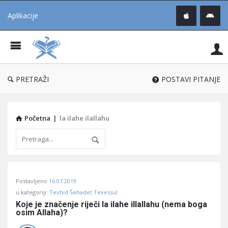
Aplikacije
Pit
Uč
®
PRETRAŽI
POSTAVI PITANJE
Početna
|
la ilahe ilallahu
Pitaj
Postavljeno
16.07.2019
Učene
u kategoriji:
Tevhid Šehadet Tevessul
®
Koje je značenje riječi la ilahe illallahu (nema boga 
osim Allaha)?
Latest