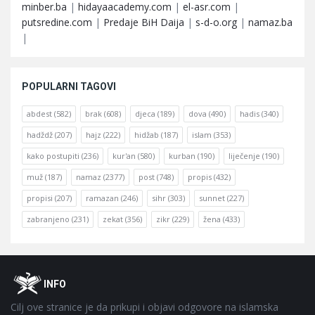
minber.ba
|
hidayaacademy.com
|
el-asr.com
|
putsredine.com
|
Predaje BiH Daija
|
s-d-o.org
|
namaz.ba
|
POPULARNI TAGOVI
abdest
(582)
brak
(608)
djeca
(189)
dova
(490)
hadis
(340)
hadždž
(207)
hajz
(222)
hidžab
(187)
islam
(353)
kako postupiti
(236)
kur'an
(580)
kurban
(190)
liječenje
(190)
muž
(187)
namaz
(2377)
post
(748)
propis
(432)
propisi
(207)
ramazan
(246)
sihr
(303)
sunnet
(227)
zabranjeno
(231)
zekat
(356)
zikr
(229)
žena
(433)
Footer
O
INFO
Cilj ove stranice je da prikupi i objavi odgovore na islamska