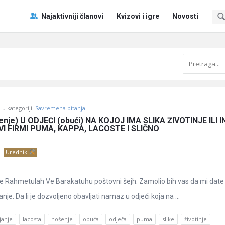
Pitaj
Pitaj
Najaktivniji članovi
Kvizovi i igre
Novosti
Učene
Učene
®
®
Navigacija
u kategoriji:
Savremena pitanja
je) U ODJEĆI (obući) NA KOJOJ IMA SLIKA ŽIVOTINJE ILI I
I FIRMI PUMA, KAPPA, LACOSTE I SLIČNO
Urednik
 Rahmetulah Ve Barakatuhu poštovni šejh. Zamolio bih vas da mi date
nje. Da li je dozvoljeno obavljati namaz u odjeći koja na ...
janje
lacosta
nošenje
obuća
odječa
puma
slike
životinje