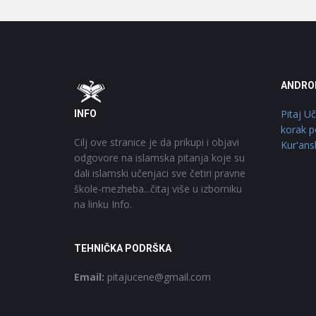
Footer
O
ANDRO
Pitaj U
INFO
korak p
Cilj ove stranice je da prikupi i objavi
Kur'ans
odgovore na islamska pitanja koje su
dali islamski učenjaci sve četiri pravne
škole-mezheba...čitaj više u izborniku
na linku Info.
TEHNIČKA PODRŠKA
Email:
pitajucene@gmail.com