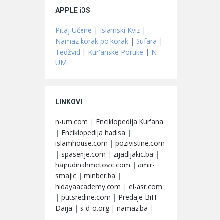
APPLE iOS
Pitaj Učene
|
Islamski Kviz
|
Namaz korak po korak
|
Sufara
|
Tedžvid
|
Kur'anske Poruke
|
N-
UM
LINKOVI
n-um.com
|
Enciklopedija Kur'ana
|
Enciklopedija hadisa
|
islamhouse.com
|
pozivistine.com
|
spasenje.com
|
zijadljakic.ba
|
hajrudinahmetovic.com
|
amir-
smajic
|
minber.ba
|
hidayaacademy.com
|
el-asr.com
|
putsredine.com
|
Predaje BiH
Daija
|
s-d-o.org
|
namaz.ba
|