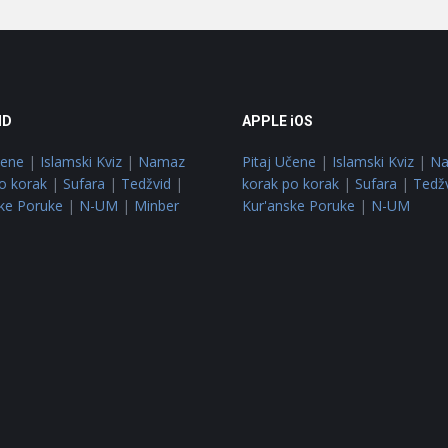
ID
APPLE iOS
čene
|
Islamski Kviz
|
Namaz
Pitaj Učene
|
Islamski Kviz
|
N
o korak
|
Sufara
|
Tedžvid
|
korak po korak
|
Sufara
|
Tedž
ke Poruke
|
N-UM
|
Minber
Kur'anske Poruke
|
N-UM