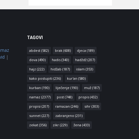
TAGOVI
amaz
abdest
(582)
brak
(608)
djeca
(189)
vid
|
dova
(490)
hadis
(340)
hadždž
(207)
hajz
(222)
hidžab
(187)
islam
(353)
kako postupiti
(236)
kur'an
(580)
kurban
(190)
liječenje
(190)
muž
(187)
namaz
(2377)
post
(748)
propis
(432)
propisi
(207)
ramazan
(246)
sihr
(303)
sunnet
(227)
zabranjeno
(231)
zekat
(356)
zikr
(229)
žena
(433)