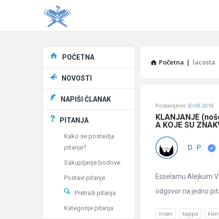
Explore
POČETNA
Početna
|
lacosta
NOVOSTI
Pitaj
NAPIŠI ČLANAK
Postavljeno
30.08.2018
Učene
KLANJANJE (nošen
PITANJA
A KOJE SU ZNAKV
®
Kako se postavlja
pitanje?
D. P.
Latest
Sakupljanje bodove
Pitanja
Esselamu Alejkum Ve
Postavi pitanje
odgovor na jedno pita
Pretraži pitanja
Kategorije pitanja
insan
kappa
klan