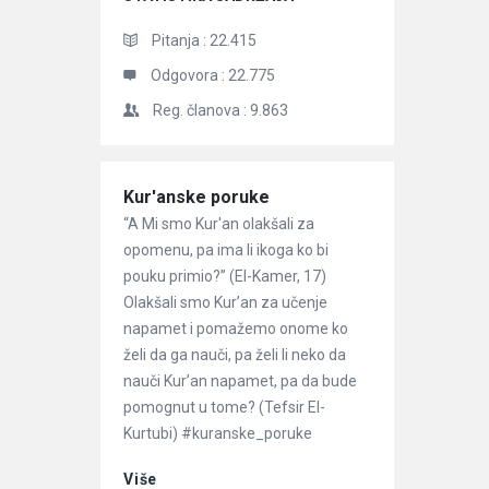
Pitanja :
22.415
Odgovora :
22.775
Reg. članova :
9.863
Članci
Kur'anske poruke
“A Mi smo Kur'an olakšali za
opomenu, pa ima li ikoga ko bi
pouku primio?” (El-Kamer, 17)
Olakšali smo Kur’an za učenje
napamet i pomažemo onome ko
želi da ga nauči, pa želi li neko da
nauči Kur’an napamet, pa da bude
pomognut u tome? (Tefsir El-
Kurtubi) #kuranske_poruke
Više