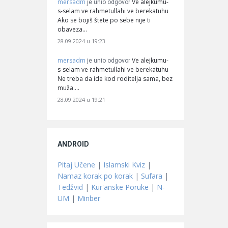
mersadm
Ve alejkumu-
je unio odgovor
s-selam ve rahmetullahi ve berekatuhu
Ako se bojiš štete po sebe nije ti
obaveza…
28.09.2024 u 19:23
mersadm
Ve alejkumu-
je unio odgovor
s-selam ve rahmetullahi ve berekatuhu
Ne treba da ide kod roditelja sama, bez
muža.…
28.09.2024 u 19:21
ANDROID
Pitaj Učene
|
Islamski Kviz
|
Namaz korak po korak
|
Sufara
|
Tedžvid
|
Kur'anske Poruke
|
N-
UM
|
Minber