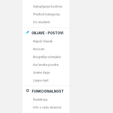
Sakupljanje bodove
Predloži kategoriju
Svi studenti
OBJAVE - POSTOVI
Napiši članak
Novosti
Biografije učenjaka
Kur'anske poruke
Izreke daija
Lijepa riječ
FUNKCIONALNOST
Redakcija
Info o radu stranice