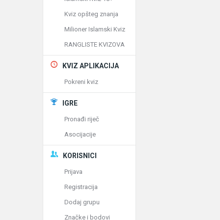
Kviz opšteg znanja
Milioner Islamski Kviz
RANGLISTE KVIZOVA
KVIZ APLIKACIJA
Pokreni kviz
IGRE
Pronađi riječ
Asocijacije
KORISNICI
Prijava
Registracija
Dodaj grupu
Značke i bodovi