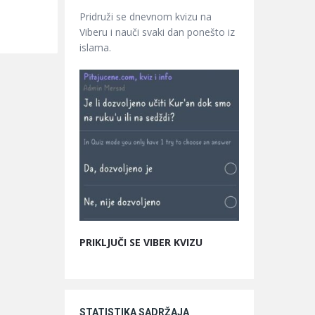
Pridruži se dnevnom kvizu na
Viberu i nauči svaki dan ponešto iz
islama.
PRIKLJUČI SE VIBER KVIZU
STATISTIKA SADRŽAJA