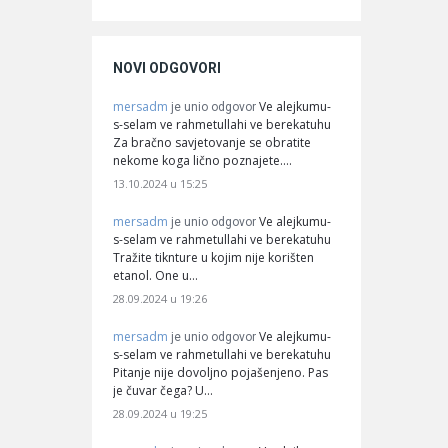
NOVI ODGOVORI
mersadm
Ve alejkumu-
je unio odgovor
s-selam ve rahmetullahi ve berekatuhu
Za bračno savjetovanje se obratite
nekome koga lično poznajete.…
13.10.2024 u 15:25
mersadm
Ve alejkumu-
je unio odgovor
s-selam ve rahmetullahi ve berekatuhu
Tražite tiknture u kojim nije korišten
etanol. One u…
28.09.2024 u 19:26
mersadm
Ve alejkumu-
je unio odgovor
s-selam ve rahmetullahi ve berekatuhu
Pitanje nije dovoljno pojašenjeno. Pas
je čuvar čega? U…
28.09.2024 u 19:25