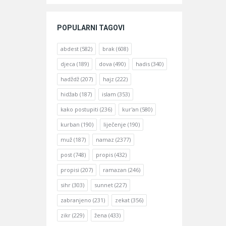
POPULARNI TAGOVI
abdest
(582)
brak
(608)
djeca
(189)
dova
(490)
hadis
(340)
hadždž
(207)
hajz
(222)
hidžab
(187)
islam
(353)
kako postupiti
(236)
kur'an
(580)
kurban
(190)
liječenje
(190)
muž
(187)
namaz
(2377)
post
(748)
propis
(432)
propisi
(207)
ramazan
(246)
sihr
(303)
sunnet
(227)
zabranjeno
(231)
zekat
(356)
zikr
(229)
žena
(433)