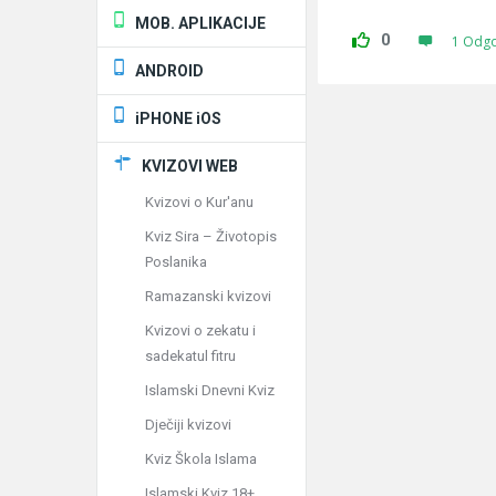
MOB. APLIKACIJE
0
1 Odg
ANDROID
iPHONE iOS
KVIZOVI WEB
Kvizovi o Kur'anu
Kviz Sira – Životopis
Poslanika
Ramazanski kvizovi
Kvizovi o zekatu i
sadekatul fitru
Islamski Dnevni Kviz
Dječiji kvizovi
Kviz Škola Islama
Islamski Kviz 18+