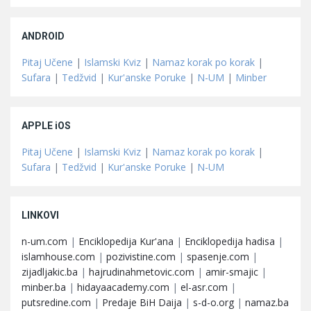
ANDROID
Pitaj Učene
|
Islamski Kviz
|
Namaz korak po korak
|
Sufara
|
Tedžvid
|
Kur'anske Poruke
|
N-UM
|
Minber
APPLE iOS
Pitaj Učene
|
Islamski Kviz
|
Namaz korak po korak
|
Sufara
|
Tedžvid
|
Kur'anske Poruke
|
N-UM
LINKOVI
n-um.com
|
Enciklopedija Kur'ana
|
Enciklopedija hadisa
|
islamhouse.com
|
pozivistine.com
|
spasenje.com
|
zijadljakic.ba
|
hajrudinahmetovic.com
|
amir-smajic
|
minber.ba
|
hidayaacademy.com
|
el-asr.com
|
putsredine.com
|
Predaje BiH Daija
|
s-d-o.org
|
namaz.ba