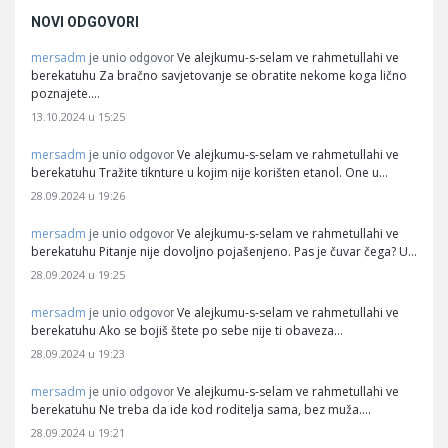
NOVI ODGOVORI
mersadm
Ve alejkumu-s-selam ve rahmetullahi ve
je unio odgovor
berekatuhu Za bračno savjetovanje se obratite nekome koga lično
poznajete.…
13.10.2024 u 15:25
mersadm
Ve alejkumu-s-selam ve rahmetullahi ve
je unio odgovor
berekatuhu Tražite tiknture u kojim nije korišten etanol. One u…
28.09.2024 u 19:26
mersadm
Ve alejkumu-s-selam ve rahmetullahi ve
je unio odgovor
berekatuhu Pitanje nije dovoljno pojašenjeno. Pas je čuvar čega? U…
28.09.2024 u 19:25
mersadm
Ve alejkumu-s-selam ve rahmetullahi ve
je unio odgovor
berekatuhu Ako se bojiš štete po sebe nije ti obaveza…
28.09.2024 u 19:23
mersadm
Ve alejkumu-s-selam ve rahmetullahi ve
je unio odgovor
berekatuhu Ne treba da ide kod roditelja sama, bez muža.…
28.09.2024 u 19:21