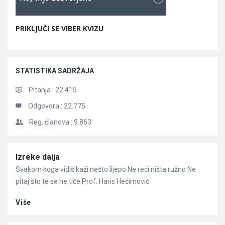
PRIKLJUČI SE VIBER KVIZU
STATISTIKA SADRŽAJA
Pitanja :
22.415
Odgovora :
22.775
Reg. članova :
9.863
Članci
Izreke daija
Svakom koga vidiš kaži nešto lijepo Ne reci ništa ružno Ne
pitaj što te se ne tiče Prof. Haris Hećimović
Više