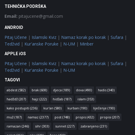
TEHNIČKA PODRŠKA
Email:
pitajucene@gmail.com
ANDROID
Pitaj Učene
|
Islamski Kviz
|
Namaz korak po korak
|
Sufara
|
Tedžvid
|
Kur'anske Poruke
|
N-UM
|
Minber
APPLE iOS
Pitaj Učene
|
Islamski Kviz
|
Namaz korak po korak
|
Sufara
|
Tedžvid
|
Kur'anske Poruke
|
N-UM
TAGOVI
abdest
(582)
brak
(608)
djeca
(189)
dova
(490)
hadis
(340)
hadždž
(207)
hajz
(222)
hidžab
(187)
islam
(353)
kako postupiti
(236)
kur'an
(580)
kurban
(190)
liječenje
(190)
muž
(187)
namaz
(2377)
post
(748)
propis
(432)
propisi
(207)
ramazan
(246)
sihr
(303)
sunnet
(227)
zabranjeno
(231)