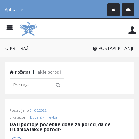
Aplikacije
Pit
Uč
®
PRETRAŽI
POSTAVI PITANJE
Početna
|
lakše porodi
Pitaj
Postavljeno
04.05.2022
Učene
u kategoriji:
Dova Zikr Tevba
®
Da li postoje posebne dove za porod, da se 
trudnica lakše porodi?
Latest