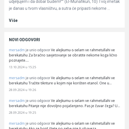
udjeljujem i da dobar budem!”” (El-Munafikun, 10) Tvoj imetak
je danas u tvom vlasništvu, a sutra će pripasti nekome ...
Više
NOVI ODGOVORI
mersadm
Ve alejkumu-s-selam ve rahmetullahi ve
je unio odgovor
berekatuhu Za bračno savjetovanje se obratite nekome koga lično
poznajete.…
13.10.2024 u 15:25
mersadm
Ve alejkumu-s-selam ve rahmetullahi ve
je unio odgovor
berekatuhu Tražite tiknture u kojim nije korišten etanol. One u…
28.09.2024 u 19:26
mersadm
Ve alejkumu-s-selam ve rahmetullahi ve
je unio odgovor
berekatuhu Pitanje nije dovoljno pojašenjeno. Pas je čuvar čega? U…
28.09.2024 u 19:25
mersadm
Ve alejkumu-s-selam ve rahmetullahi ve
je unio odgovor
berekatuhu Ako se bojiš štete po sebe nije ti obaveza…