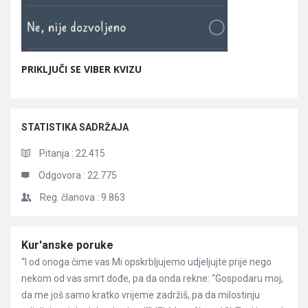
PRIKLJUČI SE VIBER KVIZU
STATISTIKA SADRŽAJA
Pitanja :
22.415
Odgovora :
22.775
Reg. članova :
9.863
Članci
Kur'anske poruke
“I od onoga čime vas Mi opskrbljujemo udjeljujte prije nego
nekom od vas smrt dođe, pa da onda rekne: “Gospodaru moj,
da me još samo kratko vrijeme zadržiš, pa da milostinju