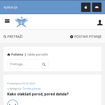
Aplikacije
Pit
Uč
®
PRETRAŽI
POSTAVI PITANJE
Početna
|
lakše poroditi
Pitaj
Postavljeno
02.02.2023
Učene
u kategoriji:
Ženska pitanja
®
Kako olakšati porod, pored datula?
Latest