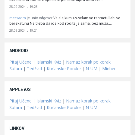
28.09.2024 u 19:23
mersadm
Ve alejkumu-s-selam ve rahmetullahi ve
je unio odgovor
berekatuhu Ne treba da ide kod roditelja sama, bez muža.…
28.09.2024 u 19:21
ANDROID
Pitaj Učene
|
Islamski Kviz
|
Namaz korak po korak
|
Sufara
|
Tedžvid
|
Kur'anske Poruke
|
N-UM
|
Minber
APPLE iOS
Pitaj Učene
|
Islamski Kviz
|
Namaz korak po korak
|
Sufara
|
Tedžvid
|
Kur'anske Poruke
|
N-UM
LINKOVI