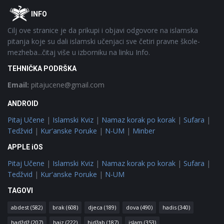
Footer
O
INFO
Cilj ove stranice je da prikupi i objavi odgovore na islamska
pitanja koje su dali islamski učenjaci sve četiri pravne škole-
mezheba...čitaj više u izborniku na linku Info.
TEHNIČKA PODRŠKA
Email:
pitajucene@gmail.com
ANDROID
Pitaj Učene
|
Islamski Kviz
|
Namaz korak po korak
|
Sufara
|
Tedžvid
|
Kur'anske Poruke
|
N-UM
|
Minber
APPLE iOS
Pitaj Učene
|
Islamski Kviz
|
Namaz korak po korak
|
Sufara
|
Tedžvid
|
Kur'anske Poruke
|
N-UM
TAGOVI
abdest
(582)
brak
(608)
djeca
(189)
dova
(490)
hadis
(340)
hadždž
(207)
hajz
(222)
hidžab
(187)
islam
(353)