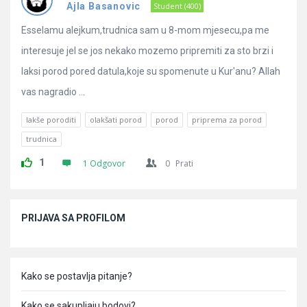
Pitanja
Ajla Basanovic
Student (400)
Esselamu alejkum,trudnica sam u 8-mom mjesecu,pa me
interesuje jel se jos nekako mozemo pripremiti za sto brzi i
laksi porod pored datula,koje su spomenute u Kur'anu? Allah
vas nagradio ...
lakše poroditi
olakšati porod
porod
priprema za porod
trudnica
1
1 Odgovor
0
Prati
Sidebar
PRIJAVA SA PROFILOM
Kako se postavlja pitanje?
Kako se sakupljaju bodovi?