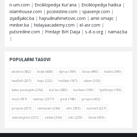
n-um.com
|
Enciklopedija Kur'ana
|
Enciklopedija hadisa
|
islamhouse.com
|
pozivistine.com
|
spasenje.com
|
zijadljakic.ba
|
hajrudinahmetovic.com
|
amir-smajic
|
minber.ba
|
hidayaacademy.com
|
el-asr.com
|
putsredine.com
|
Predaje BiH Daija
|
s-d-o.org
|
namaz.ba
|
POPULARNI TAGOVI
abdest
(582)
brak
(608)
djeca
(189)
dova
(490)
hadis
(340)
hadždž
(207)
hajz
(222)
hidžab
(187)
islam
(353)
kako postupiti
(236)
kur'an
(580)
kurban
(190)
liječenje
(190)
muž
(187)
namaz
(2377)
post
(748)
propis
(432)
propisi
(207)
ramazan
(246)
sihr
(303)
sunnet
(227)
zabranjeno
(231)
zekat
(356)
zikr
(229)
žena
(433)