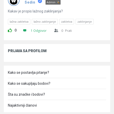
Pitanja
Sedin
Admin
Kakav je propis lažnog zaklinjanja?
lažna zakletva
lažno zaklinjanje
zakletva
zaklinjanje
0
1 Odgovor
0
Prati
Sidebar
PRIJAVA SA PROFILOM
Kako se postavlja pitanje?
Kako se sakupljaju bodovi?
Šta su značke i bodovi?
Najaktivniji članovi