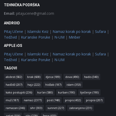
TEHNIČKA PODRŠKA
Email:
pitajucene@gmail.com
ANDROID
Pitaj Učene
|
Islamski Kviz
|
Namaz korak po korak
|
Sufara
|
Tedžvid
|
Kur'anske Poruke
|
N-UM
|
Minber
APPLE iOS
Pitaj Učene
|
Islamski Kviz
|
Namaz korak po korak
|
Sufara
|
Tedžvid
|
Kur'anske Poruke
|
N-UM
TAGOVI
abdest
(582)
brak
(608)
djeca
(189)
dova
(490)
hadis
(340)
hadždž
(207)
hajz
(222)
hidžab
(187)
islam
(353)
kako postupiti
(236)
kur'an
(580)
kurban
(190)
liječenje
(190)
muž
(187)
namaz
(2377)
post
(748)
propis
(432)
propisi
(207)
ramazan
(246)
sihr
(303)
sunnet
(227)
zabranjeno
(231)
zekat
(356)
zikr
(229)
žena
(433)