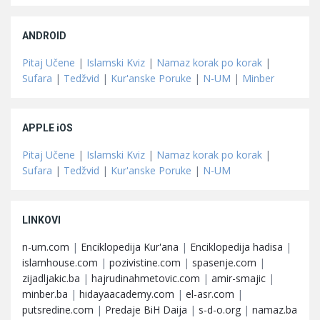
ANDROID
Pitaj Učene
|
Islamski Kviz
|
Namaz korak po korak
|
Sufara
|
Tedžvid
|
Kur'anske Poruke
|
N-UM
|
Minber
APPLE iOS
Pitaj Učene
|
Islamski Kviz
|
Namaz korak po korak
|
Sufara
|
Tedžvid
|
Kur'anske Poruke
|
N-UM
LINKOVI
n-um.com
|
Enciklopedija Kur'ana
|
Enciklopedija hadisa
|
islamhouse.com
|
pozivistine.com
|
spasenje.com
|
zijadljakic.ba
|
hajrudinahmetovic.com
|
amir-smajic
|
minber.ba
|
hidayaacademy.com
|
el-asr.com
|
putsredine.com
|
Predaje BiH Daija
|
s-d-o.org
|
namaz.ba