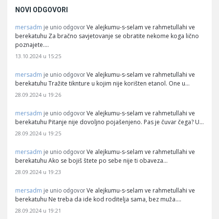
NOVI ODGOVORI
mersadm
Ve alejkumu-s-selam ve rahmetullahi ve
je unio odgovor
berekatuhu Za bračno savjetovanje se obratite nekome koga lično
poznajete.…
13.10.2024 u 15:25
mersadm
Ve alejkumu-s-selam ve rahmetullahi ve
je unio odgovor
berekatuhu Tražite tiknture u kojim nije korišten etanol. One u…
28.09.2024 u 19:26
mersadm
Ve alejkumu-s-selam ve rahmetullahi ve
je unio odgovor
berekatuhu Pitanje nije dovoljno pojašenjeno. Pas je čuvar čega? U…
28.09.2024 u 19:25
mersadm
Ve alejkumu-s-selam ve rahmetullahi ve
je unio odgovor
berekatuhu Ako se bojiš štete po sebe nije ti obaveza…
28.09.2024 u 19:23
mersadm
Ve alejkumu-s-selam ve rahmetullahi ve
je unio odgovor
berekatuhu Ne treba da ide kod roditelja sama, bez muža.…
28.09.2024 u 19:21