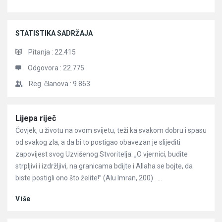
STATISTIKA SADRŽAJA
Pitanja :
22.415
Odgovora :
22.775
Reg. članova :
9.863
Članci
Lijepa riječ
Čovjek, u životu na ovom svijetu, teži ka svakom dobru i spasu
od svakog zla, a da bi to postigao obavezan je slijediti
zapovijest svog Uzvišenog Stvoritelja: „O vjernici, budite
strpljivi i izdržljivi, na granicama bdijte i Allaha se bojte, da
biste postigli ono što želite!” (Alu Imran, 200) ...
Više