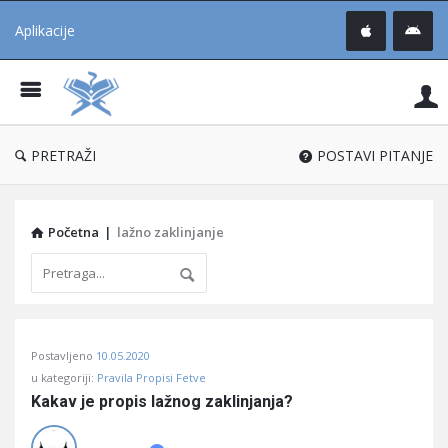
Aplikacije
Pit
Uč
®
PRETRAŽI
POSTAVI PITANJE
Početna
|
lažno zaklinjanje
Pitaj
Postavljeno
10.05.2020
Učene
u kategoriji:
Pravila Propisi Fetve
®
Kakav je propis lažnog zaklinjanja?
Latest