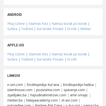
ANDROID
Pitaj Učene
|
Islamski Kviz
|
Namaz korak po korak
|
Sufara
|
Tedžvid
|
Kur'anske Poruke
|
N-UM
|
Minber
APPLE iOS
Pitaj Učene
|
Islamski Kviz
|
Namaz korak po korak
|
Sufara
|
Tedžvid
|
Kur'anske Poruke
|
N-UM
LINKOVI
n-um.com
|
Enciklopedija Kur'ana
|
Enciklopedija hadisa
|
islamhouse.com
|
pozivistine.com
|
spasenje.com
|
zijadljakic.ba
|
hajrudinahmetovic.com
|
amir-smajic
|
minber.ba
|
hidayaacademy.com
|
el-asr.com
|
putsredine.com
|
Predaje BiH Daija
|
s-d-o.org
|
namaz.ba