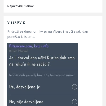
Najaktivniji članovi
VIBER KVIZ
Pridruži se dnevnom kvizu na Viberu i nauči svaki dan
ponešto iz islama.