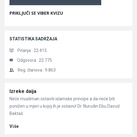
PRIKLJUČI SE VIBER KVIZU
STATISTIKA SADRŽAJA
Pitanja :
22.415
Odgovora :
22.775
Reg. članova :
9.863
Članci
Izreke daija
Neće musliman ostaviti islamske principe a da neće biti
ponižen u mjeri u kojoj ih je ostavio! Dr. Nurudin Ebu Davud
Bektaš
Više