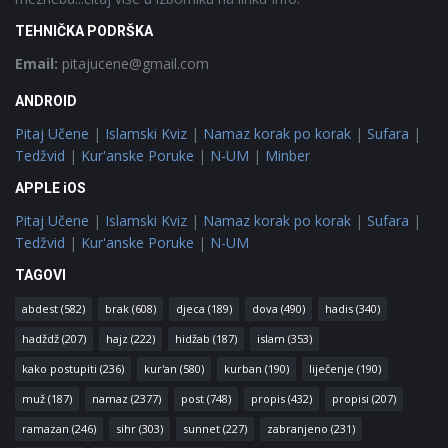
TEHNIČKA PODRŠKA
Email:
pitajucene@gmail.com
ANDROID
Pitaj Učene
|
Islamski Kviz
|
Namaz korak po korak
|
Sufara
|
Tedžvid
|
Kur'anske Poruke
|
N-UM
|
Minber
APPLE iOS
Pitaj Učene
|
Islamski Kviz
|
Namaz korak po korak
|
Sufara
|
Tedžvid
|
Kur'anske Poruke
|
N-UM
TAGOVI
abdest
(582)
brak
(608)
djeca
(189)
dova
(490)
hadis
(340)
hadždž
(207)
hajz
(222)
hidžab
(187)
islam
(353)
kako postupiti
(236)
kur'an
(580)
kurban
(190)
liječenje
(190)
muž
(187)
namaz
(2377)
post
(748)
propis
(432)
propisi
(207)
ramazan
(246)
sihr
(303)
sunnet
(227)
zabranjeno
(231)