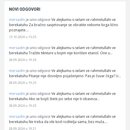
NOVI ODGOVORI
mersadm
Ve alejkumu-s-selam ve rahmetullahi ve
je unio odgovor
berekatuhu Za bračno savjetovanje se obratite nekome koga lično
poznajete.…
13.10.2024 u 15:25
mersadm
Ve alejkumu-s-selam ve rahmetullahi ve
je unio odgovor
berekatuhu Tražite tiknture u kojim nije korišten etanol. One u…
28.09.2024 u 19:26
mersadm
Ve alejkumu-s-selam ve rahmetullahi ve
je unio odgovor
berekatuhu Pitanje nije dovoljno pojašenjeno. Pas je čuvar čega? U…
28.09.2024 u 19:25
mersadm
Ve alejkumu-s-selam ve rahmetullahi ve
je unio odgovor
berekatuhu Ako se bojiš štete po sebe nije ti obaveza…
28.09.2024 u 19:23
mersadm
Ve alejkumu-s-selam ve rahmetullahi ve
je unio odgovor
berekatuhu Ne treba da ide kod roditelja sama, bez muža.…
28.09.2024 u 19:21