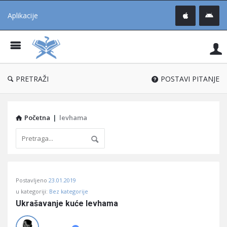
Aplikacije
Pit
Uč
®
PRETRAŽI
POSTAVI PITANJE
Početna
|
levhama
Pitaj
Postavljeno
23.01.2019
Učene
u kategoriji:
Bez kategorije
®
Ukrašavanje kuće levhama
Latest