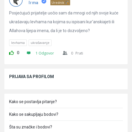
Pitanja
Irma
Urednik
Posjećujući prijatelje uočio sam da mnogi od njih svoje kuće
ukrašavaju levhama na kojima su ispisani kur'anskiajeti ili
Allahova lijepa imena, da li je to dozvoljeno?
levhama
ukrašavanje
0
1 Odgovor
0
Prati
Sidebar
PRIJAVA SA PROFILOM
Kako se postavlja pitanje?
Kako se sakupljaju bodovi?
Šta su značke i bodovi?