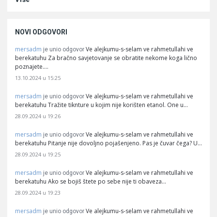
NOVI ODGOVORI
mersadm
Ve alejkumu-s-selam ve rahmetullahi ve
je unio odgovor
berekatuhu Za bračno savjetovanje se obratite nekome koga lično
poznajete.…
13.10.2024 u 15:25
mersadm
Ve alejkumu-s-selam ve rahmetullahi ve
je unio odgovor
berekatuhu Tražite tiknture u kojim nije korišten etanol. One u…
28.09.2024 u 19:26
mersadm
Ve alejkumu-s-selam ve rahmetullahi ve
je unio odgovor
berekatuhu Pitanje nije dovoljno pojašenjeno. Pas je čuvar čega? U…
28.09.2024 u 19:25
mersadm
Ve alejkumu-s-selam ve rahmetullahi ve
je unio odgovor
berekatuhu Ako se bojiš štete po sebe nije ti obaveza…
28.09.2024 u 19:23
mersadm
Ve alejkumu-s-selam ve rahmetullahi ve
je unio odgovor