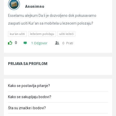
Pitanja
Anonimno
Esselamu alejkum Da li je dozvoljeno dok pokusavamo
zaspati uciti Kur'an sa mobitela u lezecem polozaju?
kur'an učiti
ležećem položaju
učiti ležeći
0
1 Odgovor
0
Prati
Sidebar
PRIJAVA SA PROFILOM
Kako se postavlja pitanje?
Kako se sakupljaju bodovi?
Šta su značke i bodovi?