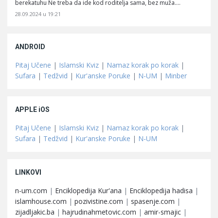
berekatuhu Ne treba da ide kod roditelja sama, bez muža.…
28.09.2024 u 19:21
ANDROID
Pitaj Učene
|
Islamski Kviz
|
Namaz korak po korak
|
Sufara
|
Tedžvid
|
Kur'anske Poruke
|
N-UM
|
Minber
APPLE iOS
Pitaj Učene
|
Islamski Kviz
|
Namaz korak po korak
|
Sufara
|
Tedžvid
|
Kur'anske Poruke
|
N-UM
LINKOVI
n-um.com
|
Enciklopedija Kur'ana
|
Enciklopedija hadisa
|
islamhouse.com
|
pozivistine.com
|
spasenje.com
|
zijadljakic.ba
|
hajrudinahmetovic.com
|
amir-smajic
|