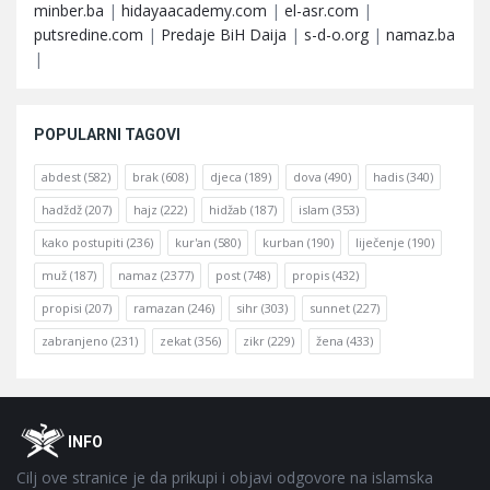
minber.ba
|
hidayaacademy.com
|
el-asr.com
|
putsredine.com
|
Predaje BiH Daija
|
s-d-o.org
|
namaz.ba
|
POPULARNI TAGOVI
abdest
(582)
brak
(608)
djeca
(189)
dova
(490)
hadis
(340)
hadždž
(207)
hajz
(222)
hidžab
(187)
islam
(353)
kako postupiti
(236)
kur'an
(580)
kurban
(190)
liječenje
(190)
muž
(187)
namaz
(2377)
post
(748)
propis
(432)
propisi
(207)
ramazan
(246)
sihr
(303)
sunnet
(227)
zabranjeno
(231)
zekat
(356)
zikr
(229)
žena
(433)
Footer
O
INFO
Cilj ove stranice je da prikupi i objavi odgovore na islamska