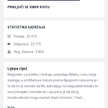
PRIKLJUČI SE VIBER KVIZU
STATISTIKA SADRŽAJA
Pitanja :
22.415
Odgovora :
22.775
Reg. članova :
9.863
Članci
Lijepa riječ
Blagodati, u početku i na kraju, pripadaju Allahu, i nisu ničija
zasluga, a od Allahove milosti prema Njegovim robovima je i
to da im je naredio da Mu zahvaljuju na blagodatima kako bi
one potrajale i uvećale se, i upozorio je da zbog
nezahvalnosti mogu nestati. Kaže Uzvišeni: “i kad ...
Više