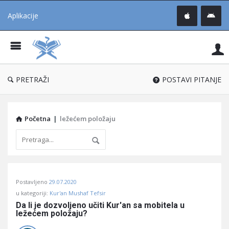
Aplikacije
Pit
Uč
®
PRETRAŽI
POSTAVI PITANJE
Početna
|
ležećem položaju
Pitaj
Postavljeno
29.07.2020
Učene
u kategoriji:
Kur'an Mushaf Tefsir
®
Da li je dozvoljeno učiti Kur'an sa mobitela u 
ležećem položaju?
Latest