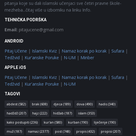
pitanja koje su dali islamski učenjaci sve četiri pravne škole-
mezheba...čitaj više u izborniku na linku Info.
TEHNIČKA PODRŠKA
Email:
pitajucene@gmail.com
ANDROID
Pitaj Učene
|
Islamski Kviz
|
Namaz korak po korak
|
Sufara
|
Tedžvid
|
Kur'anske Poruke
|
N-UM
|
Minber
APPLE iOS
Pitaj Učene
|
Islamski Kviz
|
Namaz korak po korak
|
Sufara
|
Tedžvid
|
Kur'anske Poruke
|
N-UM
TAGOVI
abdest
(582)
brak
(608)
djeca
(189)
dova
(490)
hadis
(340)
hadždž
(207)
hajz
(222)
hidžab
(187)
islam
(353)
kako postupiti
(236)
kur'an
(580)
kurban
(190)
liječenje
(190)
muž
(187)
namaz
(2377)
post
(748)
propis
(432)
propisi
(207)