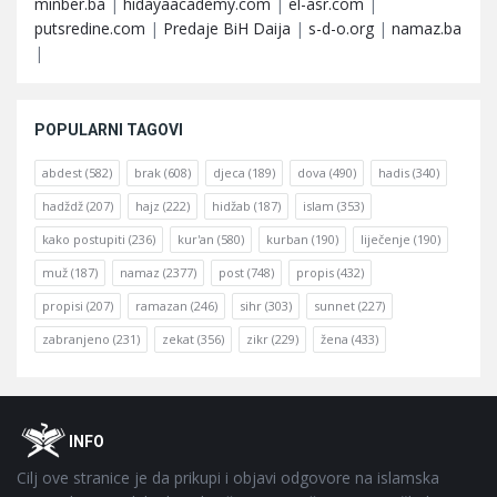
minber.ba
|
hidayaacademy.com
|
el-asr.com
|
putsredine.com
|
Predaje BiH Daija
|
s-d-o.org
|
namaz.ba
|
POPULARNI TAGOVI
abdest
(582)
brak
(608)
djeca
(189)
dova
(490)
hadis
(340)
hadždž
(207)
hajz
(222)
hidžab
(187)
islam
(353)
kako postupiti
(236)
kur'an
(580)
kurban
(190)
liječenje
(190)
muž
(187)
namaz
(2377)
post
(748)
propis
(432)
propisi
(207)
ramazan
(246)
sihr
(303)
sunnet
(227)
zabranjeno
(231)
zekat
(356)
zikr
(229)
žena
(433)
Footer
O
INFO
Cilj ove stranice je da prikupi i objavi odgovore na islamska