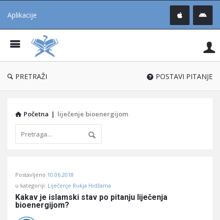
Aplikacije
Pit
Uč
®
PRETRAŽI
POSTAVI PITANJE
Početna
|
liječenje bioenergijom
Pitaj
Postavljeno
10.06.2018
Učene
u kategoriji:
Liječenje Rukja Hidžama
®
Kakav je islamski stav po pitanju liječenja 
bioenergijom?
Latest