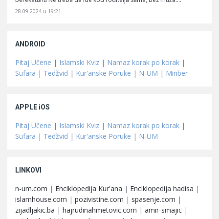
28.09.2024 u 19:21
ANDROID
Pitaj Učene
|
Islamski Kviz
|
Namaz korak po korak
|
Sufara
|
Tedžvid
|
Kur'anske Poruke
|
N-UM
|
Minber
APPLE iOS
Pitaj Učene
|
Islamski Kviz
|
Namaz korak po korak
|
Sufara
|
Tedžvid
|
Kur'anske Poruke
|
N-UM
LINKOVI
n-um.com
|
Enciklopedija Kur'ana
|
Enciklopedija hadisa
|
islamhouse.com
|
pozivistine.com
|
spasenje.com
|
zijadljakic.ba
|
hajrudinahmetovic.com
|
amir-smajic
|