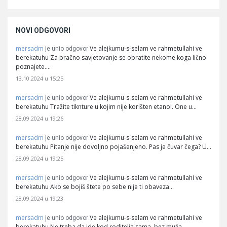
NOVI ODGOVORI
mersadm
Ve alejkumu-s-selam ve rahmetullahi ve
je unio odgovor
berekatuhu Za bračno savjetovanje se obratite nekome koga lično
poznajete.…
13.10.2024 u 15:25
mersadm
Ve alejkumu-s-selam ve rahmetullahi ve
je unio odgovor
berekatuhu Tražite tiknture u kojim nije korišten etanol. One u…
28.09.2024 u 19:26
mersadm
Ve alejkumu-s-selam ve rahmetullahi ve
je unio odgovor
berekatuhu Pitanje nije dovoljno pojašenjeno. Pas je čuvar čega? U…
28.09.2024 u 19:25
mersadm
Ve alejkumu-s-selam ve rahmetullahi ve
je unio odgovor
berekatuhu Ako se bojiš štete po sebe nije ti obaveza…
28.09.2024 u 19:23
mersadm
Ve alejkumu-s-selam ve rahmetullahi ve
je unio odgovor
berekatuhu Ne treba da ide kod roditelja sama, bez muža.…