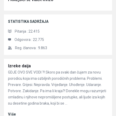
STATISTIKA SADRŽAJA
Pitanja :
22.415
Odgovora :
22.775
Reg. članova :
9.863
Članci
Izreke daija
GDJE OVO SVE VODI ?! Skoro pa svaki dan čujem za novu
porodicu koja ima ozbiljnih porodičnih problema. Problemi.
Prevare. Grijesi. Nepravda. Vrijeđanje. Uhođenje. Udaranje.
Potvore. Zakidanje. Pa ima li kraja?! Donekle mogu razumjeti
omladinu i njihove nepromišljene postupke, ali ljude iza kojih
su desetine godina braka, koji bi se ...
Više