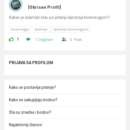
Pitanja
[Obrisan Profil]
Kakav je islamski stav po pitanju liječenja bioenergijom?
bioenergija
liječenje
liječenje bioenergijom
1
1 Odgovor
0
Prati
Sidebar
PRIJAVA SA PROFILOM
Kako se postavlja pitanje?
Kako se sakupljaju bodovi?
Šta su značke i bodovi?
Najaktivniji članovi