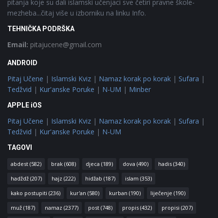
pitanja koje su dali islamski učenjaci sve četiri pravne škole-
mezheba...čitaj više u izborniku na linku Info.
TEHNIČKA PODRŠKA
Email:
pitajucene@gmail.com
ANDROID
Pitaj Učene
|
Islamski Kviz
|
Namaz korak po korak
|
Sufara
|
Tedžvid
|
Kur'anske Poruke
|
N-UM
|
Minber
APPLE iOS
Pitaj Učene
|
Islamski Kviz
|
Namaz korak po korak
|
Sufara
|
Tedžvid
|
Kur'anske Poruke
|
N-UM
TAGOVI
abdest
(582)
brak
(608)
djeca
(189)
dova
(490)
hadis
(340)
hadždž
(207)
hajz
(222)
hidžab
(187)
islam
(353)
kako postupiti
(236)
kur'an
(580)
kurban
(190)
liječenje
(190)
muž
(187)
namaz
(2377)
post
(748)
propis
(432)
propisi
(207)