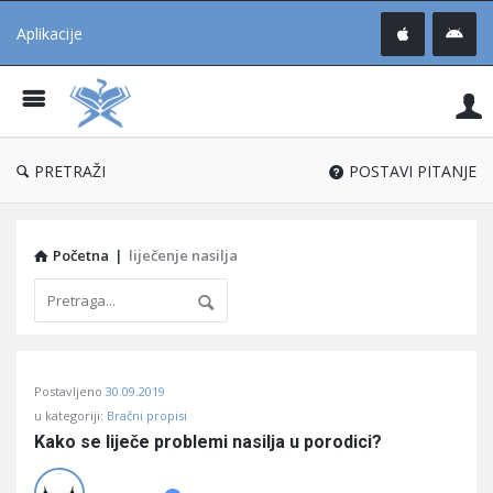
Aplikacije
Pit
Uč
®
PRETRAŽI
POSTAVI PITANJE
Početna
|
liječenje nasilja
Pitaj
Postavljeno
30.09.2019
Učene
u kategoriji:
Bračni propisi
®
Kako se liječe problemi nasilja u porodici?
Latest