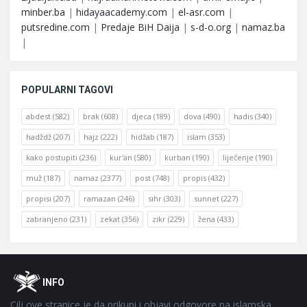
minber.ba
|
hidayaacademy.com
|
el-asr.com
|
putsredine.com
|
Predaje BiH Daija
|
s-d-o.org
|
namaz.ba
|
POPULARNI TAGOVI
abdest
(582)
brak
(608)
djeca
(189)
dova
(490)
hadis
(340)
hadždž
(207)
hajz
(222)
hidžab
(187)
islam
(353)
kako postupiti
(236)
kur'an
(580)
kurban
(190)
liječenje
(190)
muž
(187)
namaz
(2377)
post
(748)
propis
(432)
propisi
(207)
ramazan
(246)
sihr
(303)
sunnet
(227)
zabranjeno
(231)
zekat
(356)
zikr
(229)
žena
(433)
Footer
O
INFO
Cilj ove stranice je da prikupi i objavi odgovore na islamska