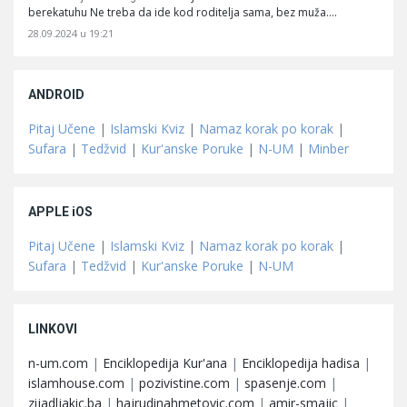
berekatuhu Ne treba da ide kod roditelja sama, bez muža.…
28.09.2024 u 19:21
ANDROID
Pitaj Učene
|
Islamski Kviz
|
Namaz korak po korak
|
Sufara
|
Tedžvid
|
Kur'anske Poruke
|
N-UM
|
Minber
APPLE iOS
Pitaj Učene
|
Islamski Kviz
|
Namaz korak po korak
|
Sufara
|
Tedžvid
|
Kur'anske Poruke
|
N-UM
LINKOVI
n-um.com
|
Enciklopedija Kur'ana
|
Enciklopedija hadisa
|
islamhouse.com
|
pozivistine.com
|
spasenje.com
|
zijadljakic.ba
|
hajrudinahmetovic.com
|
amir-smajic
|