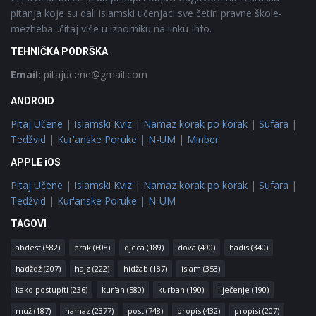
pitanja koje su dali islamski učenjaci sve četiri pravne škole-
mezheba...čitaj više u izborniku na linku Info.
TEHNIČKA PODRŠKA
Email:
pitajucene@gmail.com
ANDROID
Pitaj Učene
|
Islamski Kviz
|
Namaz korak po korak
|
Sufara
|
Tedžvid
|
Kur'anske Poruke
|
N-UM
|
Minber
APPLE iOS
Pitaj Učene
|
Islamski Kviz
|
Namaz korak po korak
|
Sufara
|
Tedžvid
|
Kur'anske Poruke
|
N-UM
TAGOVI
abdest
(582)
brak
(608)
djeca
(189)
dova
(490)
hadis
(340)
hadždž
(207)
hajz
(222)
hidžab
(187)
islam
(353)
kako postupiti
(236)
kur'an
(580)
kurban
(190)
liječenje
(190)
muž
(187)
namaz
(2377)
post
(748)
propis
(432)
propisi
(207)