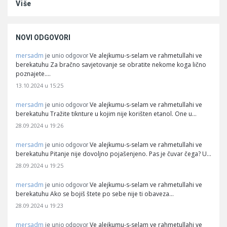
Više
NOVI ODGOVORI
mersadm
Ve alejkumu-s-selam ve rahmetullahi ve
je unio odgovor
berekatuhu Za bračno savjetovanje se obratite nekome koga lično
poznajete.…
13.10.2024 u 15:25
mersadm
Ve alejkumu-s-selam ve rahmetullahi ve
je unio odgovor
berekatuhu Tražite tiknture u kojim nije korišten etanol. One u…
28.09.2024 u 19:26
mersadm
Ve alejkumu-s-selam ve rahmetullahi ve
je unio odgovor
berekatuhu Pitanje nije dovoljno pojašenjeno. Pas je čuvar čega? U…
28.09.2024 u 19:25
mersadm
Ve alejkumu-s-selam ve rahmetullahi ve
je unio odgovor
berekatuhu Ako se bojiš štete po sebe nije ti obaveza…
28.09.2024 u 19:23
mersadm
Ve alejkumu-s-selam ve rahmetullahi ve
je unio odgovor