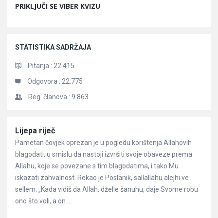
PRIKLJUČI SE VIBER KVIZU
STATISTIKA SADRŽAJA
Pitanja :
22.415
Odgovora :
22.775
Reg. članova :
9.863
Članci
Lijepa riječ
Pametan čovjek oprezan je u pogledu korištenja Allahovih
blagodati, u smislu da nastoji izvršiti svoje obaveze prema
Allahu, koje se povezane s tim blagodatima, i tako Mu
iskazati zahvalnost. Rekao je Poslanik, sallallahu alejhi ve
sellem: „Kada vidiš da Allah, dželle šanuhu, daje Svome robu
ono što voli, a on ...