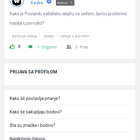
Pitanja
Sedin
Admin
Kako je Poslanik, sallallahu alejhu ve sellem, liječio probleme
nasilja u porodici?
liječenje nasilja
nasilje
nasilje u porodici
0
1 Odgovor
0
Prati
Sidebar
PRIJAVA SA PROFILOM
Kako se postavlja pitanje?
Kako se sakupljaju bodovi?
Šta su značke i bodovi?
Najaktivniji članovi