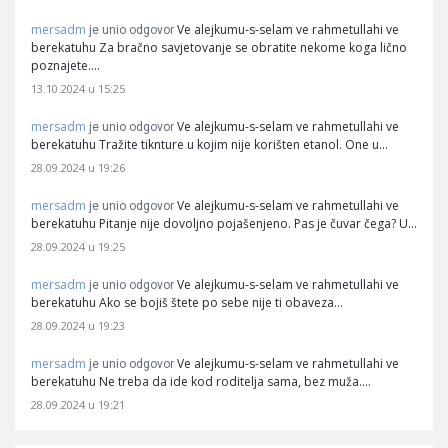
mersadm
Ve alejkumu-s-selam ve rahmetullahi ve
je unio odgovor
berekatuhu Za bračno savjetovanje se obratite nekome koga lično
poznajete.…
13.10.2024 u 15:25
mersadm
Ve alejkumu-s-selam ve rahmetullahi ve
je unio odgovor
berekatuhu Tražite tiknture u kojim nije korišten etanol. One u…
28.09.2024 u 19:26
mersadm
Ve alejkumu-s-selam ve rahmetullahi ve
je unio odgovor
berekatuhu Pitanje nije dovoljno pojašenjeno. Pas je čuvar čega? U…
28.09.2024 u 19:25
mersadm
Ve alejkumu-s-selam ve rahmetullahi ve
je unio odgovor
berekatuhu Ako se bojiš štete po sebe nije ti obaveza…
28.09.2024 u 19:23
mersadm
Ve alejkumu-s-selam ve rahmetullahi ve
je unio odgovor
berekatuhu Ne treba da ide kod roditelja sama, bez muža.…
28.09.2024 u 19:21