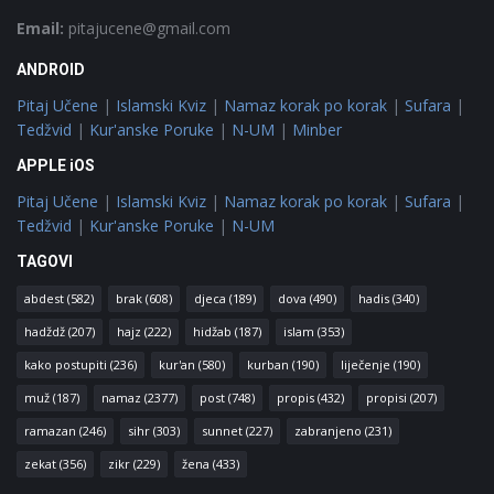
Email:
pitajucene@gmail.com
ANDROID
Pitaj Učene
|
Islamski Kviz
|
Namaz korak po korak
|
Sufara
|
Tedžvid
|
Kur'anske Poruke
|
N-UM
|
Minber
APPLE iOS
Pitaj Učene
|
Islamski Kviz
|
Namaz korak po korak
|
Sufara
|
Tedžvid
|
Kur'anske Poruke
|
N-UM
TAGOVI
abdest
(582)
brak
(608)
djeca
(189)
dova
(490)
hadis
(340)
hadždž
(207)
hajz
(222)
hidžab
(187)
islam
(353)
kako postupiti
(236)
kur'an
(580)
kurban
(190)
liječenje
(190)
muž
(187)
namaz
(2377)
post
(748)
propis
(432)
propisi
(207)
ramazan
(246)
sihr
(303)
sunnet
(227)
zabranjeno
(231)
zekat
(356)
zikr
(229)
žena
(433)