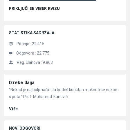
PRIKLJUČI SE VIBER KVIZU
STATISTIKA SADRŽAJA
Pitanja :
22.415
Odgovora :
22.775
Reg. članova :
9.863
Članci
Izreke daija
“Nekad je najbolji način da budeš koristan maknuti se nekom
s puta.” Prof. Muhamed Ikanović
Više
NOVI ODGOVORI