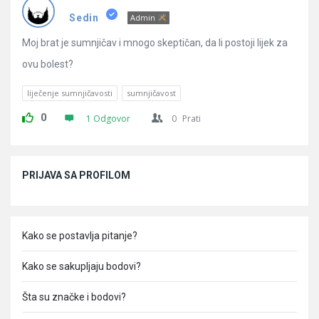
Pitanja
Sedin
Admin
Moj brat je sumnjičav i mnogo skeptičan, da li postoji lijek za
ovu bolest?
liječenje sumnjičavosti
sumnjičavost
0
1 Odgovor
0
Prati
Sidebar
PRIJAVA SA PROFILOM
Kako se postavlja pitanje?
Kako se sakupljaju bodovi?
Šta su značke i bodovi?