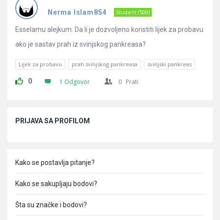
Pitanja
Nerma Islam854
Student (500)
Esselamu alejkum. Da li je dozvoljeno koristiti lijek za probavu
ako je sastav prah iz svinjskog pankreasa?
Lijek za probavu
prah svinjskog pankreasa
svinjski pankreas
0
1 Odgovor
0
Prati
Sidebar
PRIJAVA SA PROFILOM
Kako se postavlja pitanje?
Kako se sakupljaju bodovi?
Šta su značke i bodovi?