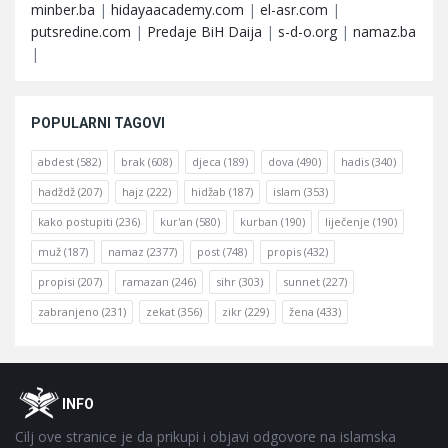
minber.ba
|
hidayaacademy.com
|
el-asr.com
|
putsredine.com
|
Predaje BiH Daija
|
s-d-o.org
|
namaz.ba
|
POPULARNI TAGOVI
abdest
(582)
brak
(608)
djeca
(189)
dova
(490)
hadis
(340)
hadždž
(207)
hajz
(222)
hidžab
(187)
islam
(353)
kako postupiti
(236)
kur'an
(580)
kurban
(190)
liječenje
(190)
muž
(187)
namaz
(2377)
post
(748)
propis
(432)
propisi
(207)
ramazan
(246)
sihr
(303)
sunnet
(227)
zabranjeno
(231)
zekat
(356)
zikr
(229)
žena
(433)
Footer
O
INFO
Cilj ove stranice je da prikupi i objavi odgovore na islamska