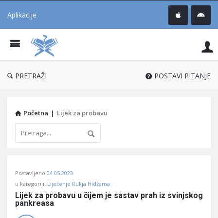
Aplikacije
Pit
Uč
®
PRETRAŽI
POSTAVI PITANJE
Početna
|
Lijek za probavu
Pitaj
Postavljeno
04.05.2023
Učene
u kategoriji:
Liječenje Rukja Hidžama
®
Lijek za probavu u čijem je sastav prah iz svinjskog 
pankreasa
Latest