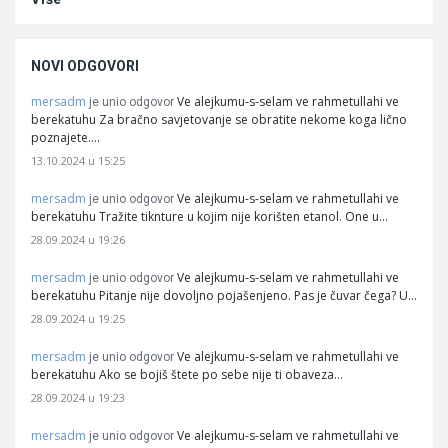
NOVI ODGOVORI
mersadm
Ve alejkumu-s-selam ve rahmetullahi ve
je unio odgovor
berekatuhu Za bračno savjetovanje se obratite nekome koga lično
poznajete.…
13.10.2024 u 15:25
mersadm
Ve alejkumu-s-selam ve rahmetullahi ve
je unio odgovor
berekatuhu Tražite tiknture u kojim nije korišten etanol. One u…
28.09.2024 u 19:26
mersadm
Ve alejkumu-s-selam ve rahmetullahi ve
je unio odgovor
berekatuhu Pitanje nije dovoljno pojašenjeno. Pas je čuvar čega? U…
28.09.2024 u 19:25
mersadm
Ve alejkumu-s-selam ve rahmetullahi ve
je unio odgovor
berekatuhu Ako se bojiš štete po sebe nije ti obaveza…
28.09.2024 u 19:23
mersadm
Ve alejkumu-s-selam ve rahmetullahi ve
je unio odgovor