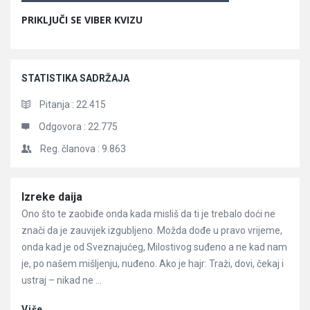
PRIKLJUČI SE VIBER KVIZU
STATISTIKA SADRŽAJA
Pitanja :
22.415
Odgovora :
22.775
Reg. članova :
9.863
Članci
Izreke daija
Ono što te zaobiđe onda kada misliš da ti je trebalo doći ne
znači da je zauvijek izgubljeno. Možda dođe u pravo vrijeme,
onda kad je od Sveznajućeg, Milostivog suđeno a ne kad nam
je, po našem mišljenju, nuđeno. Ako je hajr: Traži, dovi, čekaj i
ustraj – nikad ne ...
Više