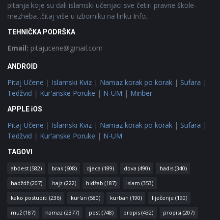
pitanja koje su dali islamski učenjaci sve četiri pravne škole-
mezheba...čitaj više u izborniku na linku Info.
TEHNIČKA PODRŠKA
Email:
pitajucene@gmail.com
ANDROID
Pitaj Učene
|
Islamski Kviz
|
Namaz korak po korak
|
Sufara
|
Tedžvid
|
Kur'anske Poruke
|
N-UM
|
Minber
APPLE iOS
Pitaj Učene
|
Islamski Kviz
|
Namaz korak po korak
|
Sufara
|
Tedžvid
|
Kur'anske Poruke
|
N-UM
TAGOVI
abdest
(582)
brak
(608)
djeca
(189)
dova
(490)
hadis
(340)
hadždž
(207)
hajz
(222)
hidžab
(187)
islam
(353)
kako postupiti
(236)
kur'an
(580)
kurban
(190)
liječenje
(190)
muž
(187)
namaz
(2377)
post
(748)
propis
(432)
propisi
(207)