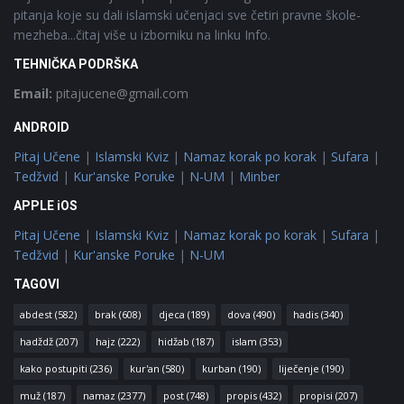
pitanja koje su dali islamski učenjaci sve četiri pravne škole-
mezheba...čitaj više u izborniku na linku Info.
TEHNIČKA PODRŠKA
Email:
pitajucene@gmail.com
ANDROID
Pitaj Učene
|
Islamski Kviz
|
Namaz korak po korak
|
Sufara
|
Tedžvid
|
Kur'anske Poruke
|
N-UM
|
Minber
APPLE iOS
Pitaj Učene
|
Islamski Kviz
|
Namaz korak po korak
|
Sufara
|
Tedžvid
|
Kur'anske Poruke
|
N-UM
TAGOVI
abdest
(582)
brak
(608)
djeca
(189)
dova
(490)
hadis
(340)
hadždž
(207)
hajz
(222)
hidžab
(187)
islam
(353)
kako postupiti
(236)
kur'an
(580)
kurban
(190)
liječenje
(190)
muž
(187)
namaz
(2377)
post
(748)
propis
(432)
propisi
(207)