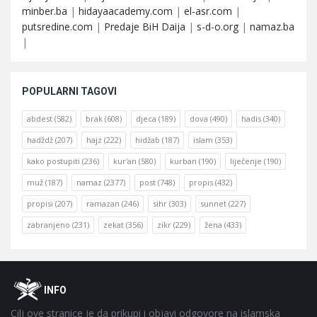
minber.ba
|
hidayaacademy.com
|
el-asr.com
|
putsredine.com
|
Predaje BiH Daija
|
s-d-o.org
|
namaz.ba
|
POPULARNI TAGOVI
abdest
(582)
brak
(608)
djeca
(189)
dova
(490)
hadis
(340)
hadždž
(207)
hajz
(222)
hidžab
(187)
islam
(353)
kako postupiti
(236)
kur'an
(580)
kurban
(190)
liječenje
(190)
muž
(187)
namaz
(2377)
post
(748)
propis
(432)
propisi
(207)
ramazan
(246)
sihr
(303)
sunnet
(227)
zabranjeno
(231)
zekat
(356)
zikr
(229)
žena
(433)
Footer
O
INFO
Cilj ove stranice je da prikupi i objavi odgovore na islamska