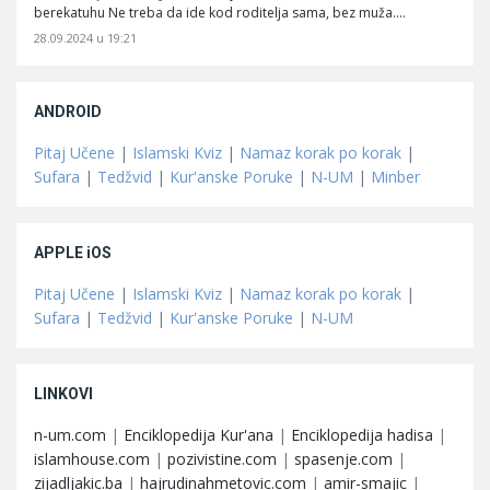
berekatuhu Ne treba da ide kod roditelja sama, bez muža.…
28.09.2024 u 19:21
ANDROID
Pitaj Učene
|
Islamski Kviz
|
Namaz korak po korak
|
Sufara
|
Tedžvid
|
Kur'anske Poruke
|
N-UM
|
Minber
APPLE iOS
Pitaj Učene
|
Islamski Kviz
|
Namaz korak po korak
|
Sufara
|
Tedžvid
|
Kur'anske Poruke
|
N-UM
LINKOVI
n-um.com
|
Enciklopedija Kur'ana
|
Enciklopedija hadisa
|
islamhouse.com
|
pozivistine.com
|
spasenje.com
|
zijadljakic.ba
|
hajrudinahmetovic.com
|
amir-smajic
|