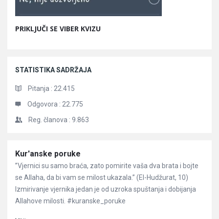
PRIKLJUČI SE VIBER KVIZU
STATISTIKA SADRŽAJA
Pitanja :
22.415
Odgovora :
22.775
Reg. članova :
9.863
Članci
Kur'anske poruke
”Vjernici su samo braća, zato pomirite vaša dva brata i bojte
se Allaha, da bi vam se milost ukazala.” (El-Hudžurat, 10)
Izmirivanje vjernika jedan je od uzroka spuštanja i dobijanja
Allahove milosti. #kuranske_poruke