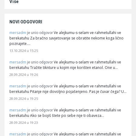
Više
NOVI ODGOVORI
mersadm
Ve alejkumu-s-selam ve rahmetullahi ve
je unio odgovor
berekatuhu Za bračno savjetovanje se obratite nekome koga lično
poznajete.…
13.10.2024 u 15:25
mersadm
Ve alejkumu-s-selam ve rahmetullahi ve
je unio odgovor
berekatuhu Tražite tiknture u kojim nije korišten etanol. One u…
28.09.2024 u 19:26
mersadm
Ve alejkumu-s-selam ve rahmetullahi ve
je unio odgovor
berekatuhu Pitanje nije dovoljno pojašenjeno. Pas je čuvar čega? U…
28.09.2024 u 19:25
mersadm
Ve alejkumu-s-selam ve rahmetullahi ve
je unio odgovor
berekatuhu Ako se bojiš štete po sebe nije ti obaveza…
28.09.2024 u 19:23
mersadm
Ve alejkumu-s-selam ve rahmetullahi ve
je unio odgovor