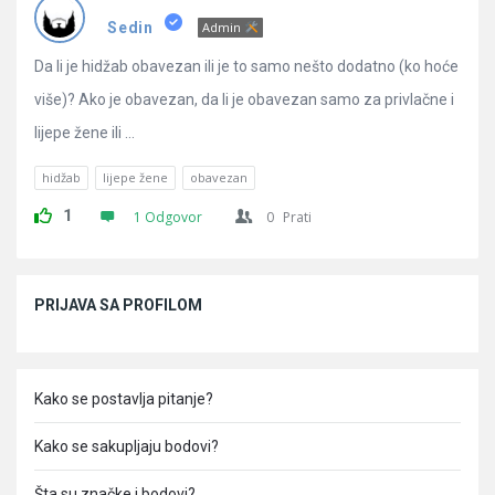
Pitanja
Sedin
Admin
Da li je hidžab obavezan ili je to samo nešto dodatno (ko hoće
više)? Ako je obavezan, da li je obavezan samo za privlačne i
lijepe žene ili ...
hidžab
lijepe žene
obavezan
1
1 Odgovor
0
Prati
Sidebar
PRIJAVA SA PROFILOM
Kako se postavlja pitanje?
Kako se sakupljaju bodovi?
Šta su značke i bodovi?