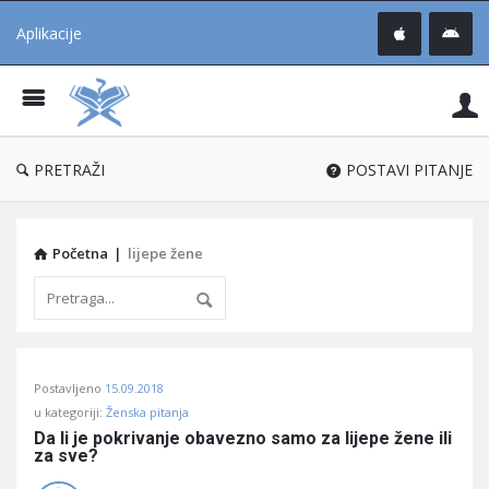
Aplikacije
Pit
Uč
®
PRETRAŽI
POSTAVI PITANJE
Početna
|
lijepe žene
Pitaj
Postavljeno
15.09.2018
Učene
u kategoriji:
Ženska pitanja
®
Da li je pokrivanje obavezno samo za lijepe žene ili 
za sve?
Latest